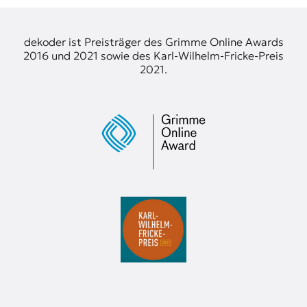
o
я
ж
n
у
s
dekoder ist Preisträger des Grimme Online Awards
р
2016 und 2021 sowie des Karl-Wilhelm-Fricke-Preis
н
2021.
а
л
и
с
т
и
к
а
в
п
е
р
е
в
о
д
е
и