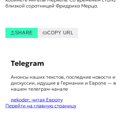
E
близкой соратницей Фридриха Мерца.
K
O
D
SHARE
COPY URL
E
R
S
Telegram
u
Е
Анонсы наших текстов, последние новости и
g
в
дискуссии, идущие в Германии и Европе — в
р
g
нашем телеграм-канале
о
e
п
дekoder: читая Европу
е
Перейти на главную страницу
s
й
t
с
к
i
а