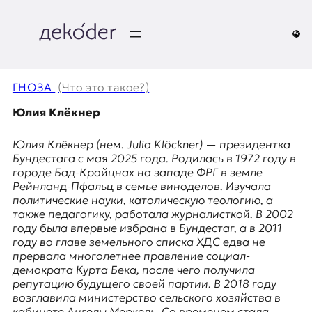
Перейти
к
содержимому
д
e
ГНОЗА
(Что это такое?)
k
Юлия Клёкнер
o
Юлия Клёкнер (нем.
Julia Klöckner
) — президентка
Бундестага с мая 2025 года. Родилась в 1972 году в
d
городе Бад-Кройцнах на западе ФРГ в земле
Рейнланд-Пфальц в семье виноделов. Изучала
e
политические науки, католическую теологию, а
также педагогику, работала журналисткой. В 2002
r
году была впервые избрана в Бундестаг, а в 2011
году во главе земельного списка ХДС едва не
|
прервала многолетнее правление социал-
демократа Курта Бека, после чего получила
D
репутацию будущего своей партии. В 2018 году
возглавила министерство сельского хозяйства в
кабинете Ангелы Меркель. Со временем стала