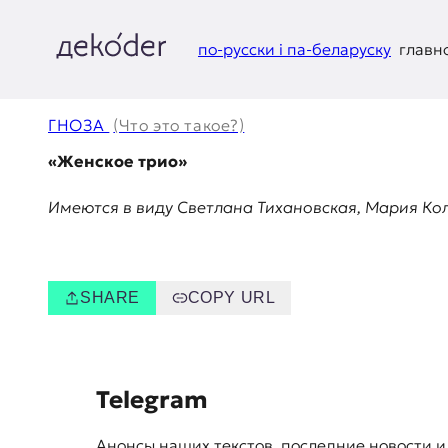
Перейти
к
содержимому
по-русски і па-беларуску
главн
д
e
ГНОЗА
(Что это такое?)
k
«Женское трио»
o
Имеются в виду Светлана Тихановская, Мария Ко
d
e
SHARE
COPY URL
r
|
S
Telegram
D
u
Анонсы наших текстов, последние новости и