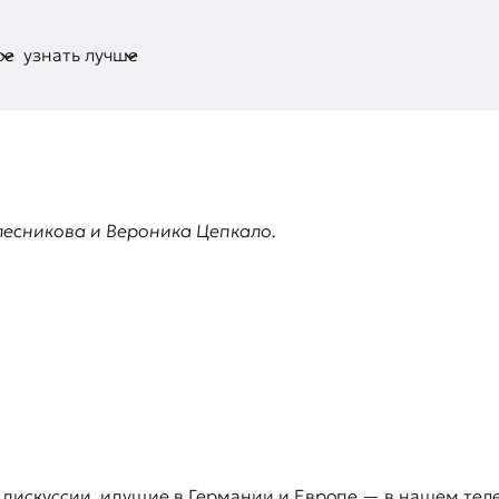
ое
узнать лучше
лесникова и Вероника Цепкало.
 дискуссии, идущие в Германии и Европе — в нашем тел