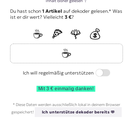
Inhalt bisher gelesen
↑
Du hast schon
1 Artikel
auf dekoder gelesen.* Was
ist er dir wert? Vielleicht
3 €
?
☕️
🍕
🌹
💰
☕️
Switch
Ich will regelmäßig unterstützen
Mit 3 € einmalig danken!
* Diese Daten werden ausschließlich lokal in deinem Browser
gespeichert!
Ich unterstütze dekoder bereits 🫶