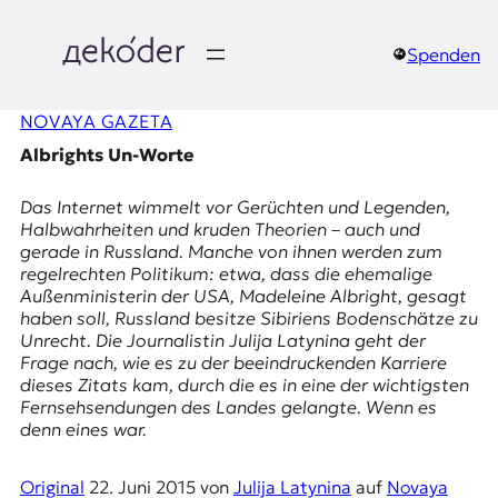
Zum
Inhalt
springen
Spenden
д
NOVAYA GAZETA
e
Albrights Un-Worte
k
Das Internet wimmelt vor Gerüchten und Legenden,
o
Halbwahrheiten und kruden Theorien – auch und
gerade in Russland. Manche von ihnen werden zum
d
regelrechten Politikum: etwa, dass die ehemalige
Außenministerin der USA, Madeleine Albright, gesagt
e
haben soll, Russland besitze Sibiriens Bodenschätze zu
Unrecht. Die Journalistin Julija Latynina geht der
r
Frage nach, wie es zu der beeindruckenden Karriere
dieses Zitats kam, durch die es in eine der wichtigsten
|
Fernsehsendungen des Landes gelangte. Wenn es
denn eines war.
D
Original
22. Juni 2015
von
Julija Latynina
auf
Novaya