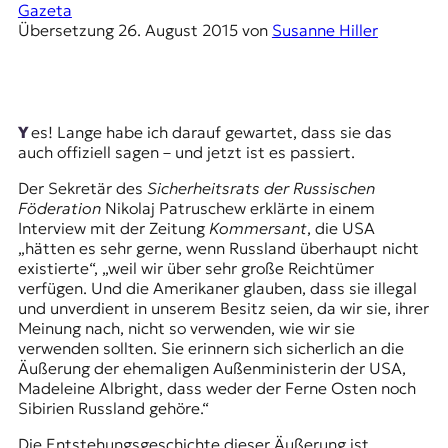
E
Gazeta
Übersetzung
26. August 2015
von
Susanne Hiller
K
O
D
Yes! Lange habe ich darauf gewartet, dass sie das
E
auch offiziell sagen – und jetzt ist es passiert.
Der Sekretär des
Sicherheitsrats der Russischen
R
Föderation
Nikolaj Patruschew
erklärte in einem
Interview mit der Zeitung
Kommersant
, die USA
„hätten es sehr gerne, wenn Russland überhaupt nicht
W
existierte“, „weil wir über sehr große Reichtümer
i
verfügen. Und die Amerikaner glauben, dass sie illegal
s
und unverdient in unserem Besitz seien, da wir sie, ihrer
s
Meinung nach, nicht so verwenden, wie wir sie
e
verwenden sollten. Sie erinnern sich sicherlich an die
n
Äußerung der ehemaligen Außenministerin der USA,
,
Madeleine Albright, dass weder der Ferne Osten noch
J
Sibirien Russland gehöre.“
o
u
Die Entstehungsgeschichte dieser Äußerung ist