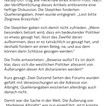
Nataly1001 trug alle Merkmale eines Kreml-Trolls. Nach
t
der Veröffentlichung dieses Artikels entbrannte eine
e
heftige Diskussion. Die Skeptiker forderten
n
Quellenangaben, ihnen wurde entgegnet: „Lest bitte
z
Zbigniew Brzeziński.“
z
Die Skeptiker gaben sich damit nicht zufrieden. „Wenn
u
besonders betont wird, dass ein bedeutender Politiker
O
so etwas gesagt hat, lässt das Zweifel daran
s
aufkommen, dass er es tatsächlich so gesagt hat, und
t
deshalb fordern wir einen Beleg, na, und aus dem
e
können dann Schlüsse gezogen werden.“
u
r
Die Trolle antworteten: „Beweise wofür? Es ist doch
o
klar, dass sich die westlichen Politiker allesamt von
p
Äußerungen dieser Art distanzieren werden!“
a
.
Kurz gesagt: Zwei Dutzend Seiten des Forums wurden
gefüllt mit Verwünschungen an die Adresse von
Albright, Quellenangaben existierten allerdings auch
danach nicht.
Damit war die Sache in der Welt. Die Äußerung von
„Madeleine Albright“ war nun eingeführt, jetzt konnte