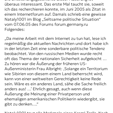
r
überaus interessant. Das erste Mal taucht sie, soweit
n
ich das recherchieren konnte, im Juni 2005 als Zitat in
a
einem Internetforum auf. Damals schrieb eine gewisse
l
Nataly1001 im Blog „Seltsame politische Situation“
i
vom 07.06.05 des Forums forum.germany.ru
s
Folgendes:
m
u
„Da meine Arbeit mit dem Internet zu tun hat, lese ich
s
regelmäßig die aktuellen Nachrichten und dort habe ich
u
in der letzten Zeit eine sonderbare politische Tendenz
n
beobachtet. Von den russischen Medien wurde recht
d
oft das Thema der nationalen Sicherheit aufgekocht …
M
Zu hören war die Äußerung der früheren US-
e
Außenministerin Frau Albright: ‚Solange ein Territorium
d
wie Sibirien von diesem einem Land beherrscht wird,
i
kann von einer weltweiten Gerechtigkeit keine Rede
e
sein. Wäre es ein anderes Land, sähe die Sache freilich
n
anders aus! …’ Ehrlich gesagt, auch wenn diese
k
Äußerung die Meinung einer Privatperson und
o
ehemaligen amerikanischen Politikerin wiedergibt, sie
m
gibt zu denken….“
p
e