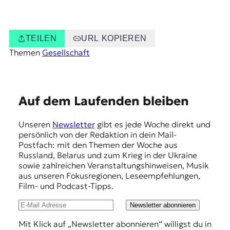
TEILEN
URL KOPIEREN
Themen
Gesellschaft
E
Auf dem Laufenden bleiben
m
Unseren
Newsletter
gibt es jede Woche direkt und
p
persönlich von der Redaktion in dein Mail-
f
Postfach: mit den Themen der Woche aus
Russland, Belarus und zum Krieg in der Ukraine
e
sowie zahlreichen Veranstaltungshinweisen, Musik
h
aus unseren Fokusregionen, Leseempfehlungen,
Film- und Podcast-Tipps.
l
u
Newsletter abonnieren
n
Mit Klick auf „Newsletter abonnieren“ willigst du in