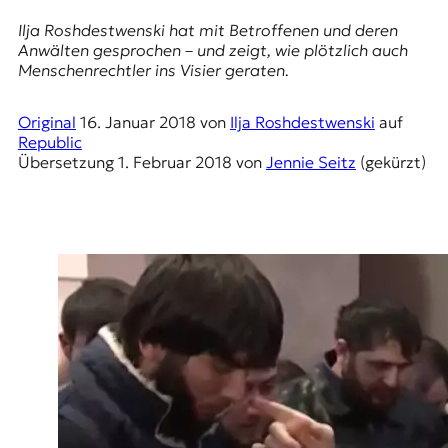
E
Ilja Roshdestwenski hat mit Betroffenen und deren
K
Anwälten gesprochen – und zeigt, wie plötzlich auch
Menschenrechtler ins Visier geraten.
O
D
Original
16. Januar 2018
von
Ilja Roshdestwenski
auf
Republic
E
Übersetzung
1. Februar 2018
von
Jennie Seitz
(gekürzt)
R
W
i
s
s
e
n
,
J
o
u