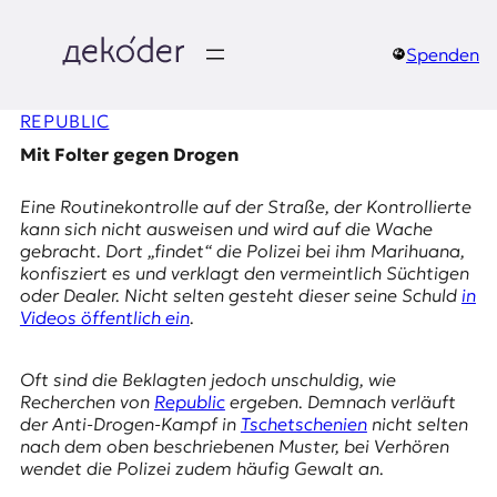
Zum
Inhalt
springen
Spenden
д
REPUBLIC
e
Mit Folter gegen Drogen
k
Eine Routinekontrolle auf der Straße, der Kontrollierte
o
kann sich nicht ausweisen und wird auf die Wache
gebracht. Dort „findet“ die Polizei bei ihm Marihuana,
d
konfisziert es und verklagt den vermeintlich Süchtigen
oder Dealer. Nicht selten gesteht dieser seine Schuld
in
e
Videos öffentlich ein
.
r
Oft sind die Beklagten jedoch unschuldig, wie
|
Recherchen von
Republic
ergeben. Demnach verläuft
der Anti-Drogen-Kampf in
Tschetschenien
nicht selten
D
nach dem oben beschriebenen Muster, bei Verhören
wendet die Polizei zudem häufig Gewalt an.