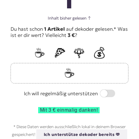
Inhalt bisher gelesen
↑
Du hast schon
1 Artikel
auf dekoder gelesen.* Was
ist er dir wert? Vielleicht
3 €
?
☕️
🍕
🌹
💰
☕️
Switch
Ich will regelmäßig unterstützen
Mit 3 € einmalig danken!
* Diese Daten werden ausschließlich lokal in deinem Browser
gespeichert!
Ich unterstütze dekoder bereits 🫶