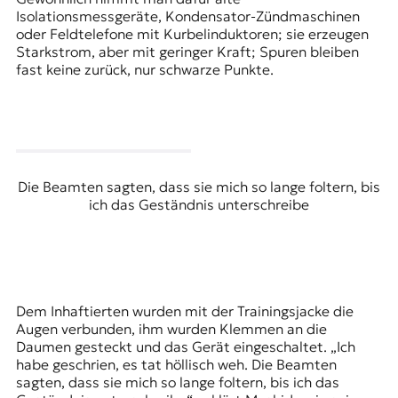
t
Isolationsmessgeräte, Kondensator-Zündmaschinen
e
oder Feldtelefone mit Kurbelinduktoren; sie erzeugen
n
Starkstrom, aber mit geringer Kraft; Spuren bleiben
z
fast keine zurück, nur schwarze Punkte.
z
u
O
s
t
e
Die Beamten sagten, dass sie mich so lange foltern, bis
u
ich das Geständnis unterschreibe
r
o
p
a
.
Dem Inhaftierten wurden mit der Trainingsjacke die
Augen verbunden, ihm wurden Klemmen an die
Daumen gesteckt und das Gerät eingeschaltet. „Ich
habe geschrien, es tat höllisch weh. Die Beamten
sagten, dass sie mich so lange foltern, bis ich das