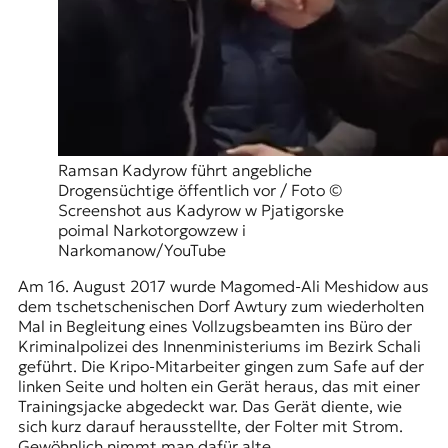
r
n
a
l
i
s
m
u
s
Ramsan Kadyrow führt angebliche
u
Drogensüchtige öffentlich vor / Foto ©
n
Screenshot aus Kadyrow w Pjatigorske
d
poimal Narkotorgowzew i
M
Narkomanow/YouTube
e
d
Am 16. August 2017 wurde Magomed-Ali Meshidow aus
i
dem tschetschenischen Dorf Awtury zum wiederholten
e
Mal in Begleitung eines Vollzugsbeamten ins Büro der
n
Kriminalpolizei des Innenministeriums im Bezirk Schali
k
geführt. Die Kripo-Mitarbeiter gingen zum Safe auf der
o
linken Seite und holten ein Gerät heraus, das mit einer
m
Trainingsjacke abgedeckt war. Das Gerät diente, wie
p
sich kurz darauf herausstellte, der Folter mit Strom.
e
Gewöhnlich nimmt man dafür alte