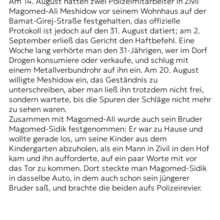
Am 14. August hatten zwei Polizeimitarbeiter in Zivil
Magomed-Ali Meshidow vor seinem Wohnhaus auf der
Bamat-Girej-Straße festgehalten, das offizielle
Protokoll ist jedoch auf den 31. August datiert; am 2.
September erließ das Gericht den Haftbefehl. Eine
Woche lang verhörte man den 31-Jährigen, wer im Dorf
Drogen konsumiere oder verkaufe, und schlug mit
einem Metallverbundrohr auf ihn ein. Am 20. August
willigte Meshidow ein, das Geständnis zu
unterschreiben, aber man ließ ihn trotzdem nicht frei,
sondern wartete, bis die Spuren der Schläge nicht mehr
zu sehen waren.
Zusammen mit Magomed-Ali wurde auch sein Bruder
Magomed-Sidik festgenommen: Er war zu Hause und
wollte gerade los, um seine Kinder aus dem
Kindergarten abzuholen, als ein Mann in Zivil in den Hof
kam und ihn aufforderte, auf ein paar Worte mit vor
das Tor zu kommen. Dort steckte man Magomed-Sidik
in dasselbe Auto, in dem auch schon sein jüngerer
Bruder saß, und brachte die beiden aufs Polizeirevier.