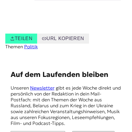
TEILEN
URL KOPIEREN
Themen
Politik
E
Auf dem Laufenden bleiben
m
Unseren
Newsletter
gibt es jede Woche direkt und
p
persönlich von der Redaktion in dein Mail-
f
Postfach: mit den Themen der Woche aus
Russland, Belarus und zum Krieg in der Ukraine
e
sowie zahlreichen Veranstaltungshinweisen, Musik
h
aus unseren Fokusregionen, Leseempfehlungen,
Film- und Podcast-Tipps.
l