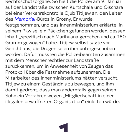
Rechtsschutzorgane. So hielt die Polizei am 9. Januar
auf der Landstraße zwischen Kurtschala und Oischara
bei einer Verkehrskontrolle
Ojub Titijew
an, den Leiter
des
Memorial
-Büros in Grosny. Er wurde
festgenommen, und das Innenministerium erklärte, in
seinem Pkw sei ein Päckchen gefunden worden, dessen
Inhalt „spezifisch nach Marihuana gerochen und ca. 180
Gramm gewogen“ habe. Titijew selbst sagte vor
Gericht aus, die Drogen seien ihm untergeschoben
worden: Dafür mussten die Polizeibeamten zusammen
mit dem Menschenrechtler zur Landstraße
zurückkehren, um in Anwesenheit von Zeugen das
Protokoll über die Festnahme aufzunehmen. Die
Mitarbeiter des Innenministeriums hätten versucht,
Titijew zu einem Geständnis zu bewegen, und ihm
damit gedroht, dass man andernfalls gegen seinen
Sohn ein Verfahren wegen „Mitgliedschaft in einer
illegalen bewaffneten Organisation“ einleiten würde.
1