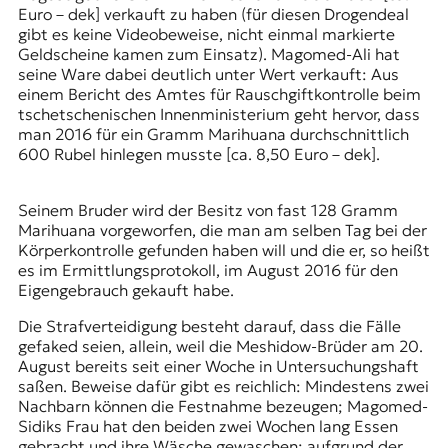
Euro – dek] verkauft zu haben (für diesen Drogendeal
gibt es keine Videobeweise, nicht einmal markierte
Geldscheine kamen zum Einsatz). Magomed-Ali hat
seine Ware dabei deutlich unter Wert verkauft: Aus
einem Bericht des Amtes für Rauschgiftkontrolle beim
tschetschenischen Innenministerium geht hervor, dass
man 2016 für ein Gramm Marihuana durchschnittlich
600 Rubel hinlegen musste [ca. 8,50 Euro – dek].
Seinem Bruder wird der Besitz von fast 128 Gramm
Marihuana vorgeworfen, die man am selben Tag bei der
Körperkontrolle gefunden haben will und die er, so heißt
es im Ermittlungsprotokoll, im August 2016 für den
Eigengebrauch gekauft habe.
Die Strafverteidigung besteht darauf, dass die Fälle
gefaked seien, allein, weil die Meshidow-Brüder am 20.
August bereits seit einer Woche in Untersuchungshaft
saßen. Beweise dafür gibt es reichlich: Mindestens zwei
Nachbarn können die Festnahme bezeugen; Magomed-
Sidiks Frau hat den beiden zwei Wochen lang Essen
gebracht und ihre Wäsche gewaschen; aufgrund der