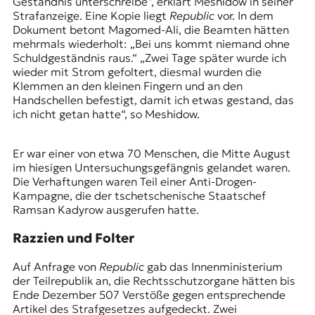
Geständnis unterschreibe“, erklärt Meshidow in seiner
Strafanzeige. Eine Kopie liegt
Republic
vor. In dem
Dokument betont Magomed-Ali, die Beamten hätten
mehrmals wiederholt: „Bei uns kommt niemand ohne
Schuldgeständnis raus.“ „Zwei Tage später wurde ich
wieder mit Strom gefoltert, diesmal wurden die
Klemmen an den kleinen Fingern und an den
Handschellen befestigt, damit ich etwas gestand, das
ich nicht getan hatte“, so Meshidow.
Er war einer von etwa 70 Menschen, die Mitte August
im hiesigen Untersuchungsgefängnis gelandet waren.
Die Verhaftungen waren Teil einer Anti-Drogen-
Kampagne, die der tschetschenische Staatschef
Ramsan Kadyrow
ausgerufen hatte.
Razzien und Folter
Auf Anfrage von
Republic
gab das Innenministerium
der Teilrepublik an, die Rechtsschutzorgane hätten bis
Ende Dezember 507 Verstöße gegen entsprechende
Artikel des Strafgesetzes aufgedeckt. Zwei