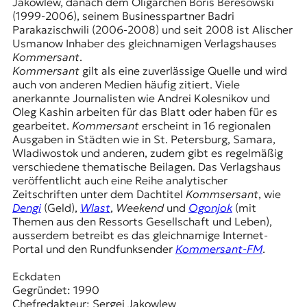
E
Jakowlew, danach dem Oligarchen Boris Beresowski
(1999-2006), seinem Businesspartner Badri
K
Parakazischwili (2006-2008) und seit 2008 ist Alischer
Usmanow Inhaber des gleichnamigen Verlagshauses
O
Kommersant
.
Kommersant
gilt als eine zuverlässige Quelle und wird
D
auch von anderen Medien häufig zitiert. Viele
anerkannte Journalisten wie Andrei Kolesnikov und
E
Oleg Kashin arbeiten für das Blatt oder haben für es
gearbeitet.
Kommersant
erscheint in 16 regionalen
R
Ausgaben in Städten wie in St. Petersburg, Samara,
Wladiwostok und anderen, zudem gibt es regelmäßig
verschiedene thematische Beilagen. Das Verlagshaus
W
veröffentlicht auch eine Reihe analytischer
i
Zeitschriften unter dem Dachtitel
Kommsersant
, wie
s
Dengi
(Geld),
Wlast
,
Weekend
und
Ogonjok
(mit
s
Themen aus den Ressorts Gesellschaft und Leben),
e
ausserdem betreibt es das gleichnamige Internet-
n
Portal und den Rundfunksender
Kommersant-FM
.
,
J
Eckdaten
o
Gegründet: 1990
u
Chefredakteur: Sergei Jakowlew