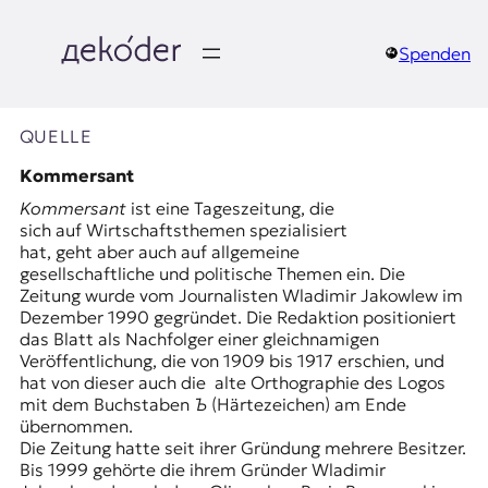
Zum
Inhalt
springen
Spenden
д
e
QUELLE
k
Kommersant
Kommersant
ist eine Tageszeitung, die
o
sich auf Wirtschaftsthemen spezialisiert
hat, geht aber auch auf allgemeine
d
gesellschaftliche und politische Themen ein. Die
Zeitung wurde vom Journalisten Wladimir Jakowlew im
e
Dezember 1990 gegründet. Die Redaktion positioniert
das Blatt als Nachfolger einer gleichnamigen
r
Veröffentlichung, die von 1909 bis 1917 erschien, und
hat von dieser auch die altе Orthographie des Logos
|
mit dem Buchstaben
Ъ
(Härtezeichen) am Ende
übernommen.
D
Die Zeitung hatte seit ihrer Gründung mehrere Besitzer.
Bis 1999 gehörte die ihrem Gründer Wladimir