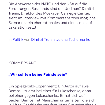
Die Antworten der NATO und der USA auf die
t
Forderungen Russlands sind da. Und nun? Dimitri
e
Trenin, Direktor des Moskauer Carnegie Center,
n
sieht im Interview mit Kommersant zwei mögliche
z
Szenarien: ein eher rationales und eines, das auf
z
Eskalation setzt.
u
O
s
In
Politik
von
Dimitri Trenin
,
Jelena Tschernenko
t
e
u
r
o
KOMMERSANT
p
a
.
„Wir sollten keine Feinde sein“
Ein Spiegelbild-Experiment: Ein Autor auf zwei
Demos – zuerst bei einer für Lukaschenko, dann
bei einer gegen Lukaschenko. Er hat sich auf
beiden Demos mit Menschen unterhalten, die sich
in Alter, Geschlecht und familiärer Situation ähneln