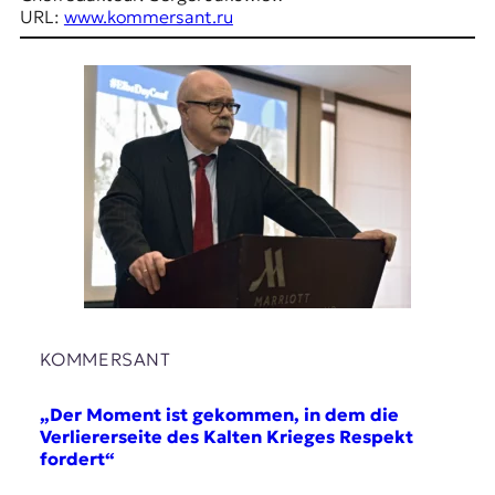
r
URL:
www.kommersant.ru
n
a
l
i
s
m
u
s
u
n
d
M
e
d
i
e
KOMMERSANT
n
k
„Der Moment ist gekommen, in dem die
o
Verliererseite des Kalten Krieges Respekt
m
fordert“
p
e