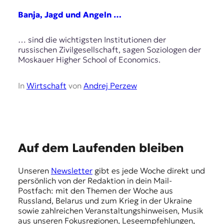
Banja, Jagd und Angeln …
… sind die wichtigsten Institutionen der
russischen Zivilgesellschaft, sagen Soziologen der
Moskauer Higher School of Economics.
In
Wirtschaft
von
Andrej Perzew
E
Auf dem Laufenden bleiben
m
Unseren
Newsletter
gibt es jede Woche direkt und
p
persönlich von der Redaktion in dein Mail-
f
Postfach: mit den Themen der Woche aus
Russland, Belarus und zum Krieg in der Ukraine
e
sowie zahlreichen Veranstaltungshinweisen, Musik
h
aus unseren Fokusregionen, Leseempfehlungen,