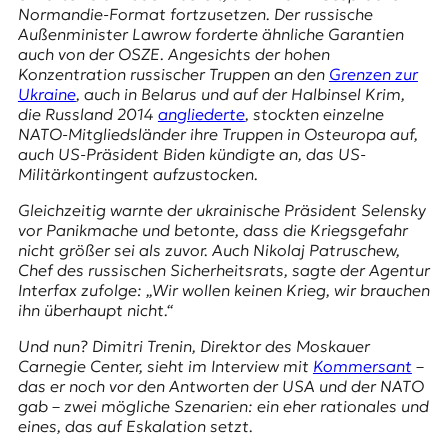
E
Normandie-Format fortzusetzen. Der russische
K
Außenminister Lawrow forderte ähnliche Garantien
auch von der OSZE. Angesichts der hohen
O
Konzentration russischer Truppen an den
Grenzen zur
Ukraine
, auch in Belarus und auf der Halbinsel Krim,
D
die Russland 2014
angliederte
, stockten einzelne
NATO-Mitgliedsländer ihre Truppen in Osteuropa auf,
E
auch US-Präsident Biden kündigte an, das US-
Militärkontingent aufzustocken.
R
Gleichzeitig warnte der ukrainische Präsident Selensky
vor Panikmache und betonte, dass die Kriegsgefahr
nicht größer sei als zuvor. Auch
Nikolaj Patruschew
,
W
Chef des russischen Sicherheitsrats, sagte der Agentur
i
Interfax
zufolge: „Wir wollen keinen Krieg, wir brauchen
s
ihn überhaupt nicht.“
s
e
Und nun? Dimitri Trenin, Direktor des
Moskauer
n
Carnegie Center
, sieht im Interview mit
Kommersant
–
,
das er noch vor den Antworten der USA und der NATO
J
gab – zwei mögliche Szenarien: ein eher rationales und
o
eines, das auf Eskalation setzt.
u