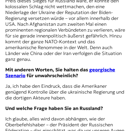
Preis dieses Sieges für Russland wäre, er könnte den
kolossalen Schlag nicht wettmachen, den eine
Niederlage der Ukraine der Reputation der Biden-
Regierung versetzen würde – vor allem innerhalb der
USA. Nach Afghanistan zum zweiten Mal einen
prominenten regionalen Verbündeten zu verlieren, wäre
für sie gerade innenpolitisch äußerst gefährlich. Hinzu
kommt der ganze NATO-Kontext und das
amerikanische Renommee in der Welt. Denn auch
Länder wie China oder der Iran verfolgen die Situation
ganz genau.
Mit anderen Worten, Sie halten das
georgische
Szenario
für unwahrscheinlich?
Ja, ich habe den Eindruck, dass die Amerikaner
genügend Kontrolle über die ukrainische Regierung und
die dortigen Akteure haben.
Und welche Frage haben Sie an Russland?
Ich glaube, alles wird davon abhängen, wie der
Oberbefehlshaber
– der Präsident der Russischen
Föderation – das einschätzt, was da vor unseren Augen