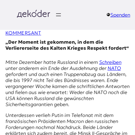
Zum
Inhalt
springen
Spenden
д
KOMMERSANT
e
„Der Moment ist gekommen, in dem die
k
Verliererseite des Kalten Krieges Respekt fordert“
o
Mitte Dezember hatte Russland in einem
Schreiben
unter anderem ein Ende der Ausdehnung der
NATO
d
gefordert und auch einen Truppenabzug aus Ländern,
die bis 1997 nicht Teil des Bündnisses waren. Ende
e
vergangener Woche kamen die schriftlichen Antworten
und fielen aus wie erwartet: Weder die NATO noch die
r
USA können Russland die gewünschten
Sicherheitsgarantien geben.
|
Unterdessen verlieh Putin im Telefonat mit dem
D
französischen Präsidenten Macron den russischen
Forderungen nochmal Nachdruck. Beide Länder
erklärten sich zudem bereit, die Minsk II-Gespräche im