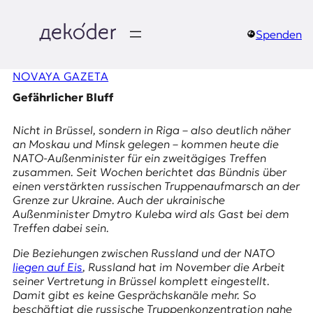
Zum
Inhalt
springen
Spenden
д
NOVAYA GAZETA
e
Gefährlicher Bluff
k
Nicht in Brüssel, sondern in Riga – also deutlich näher
o
an Moskau und Minsk gelegen – kommen heute die
NATO-Außenminister für ein zweitägiges Treffen
d
zusammen. Seit Wochen berichtet das Bündnis über
einen verstärkten russischen Truppenaufmarsch an der
e
Grenze zur Ukraine. Auch der ukrainische
Außenminister Dmytro Kuleba wird als Gast bei dem
r
Treffen dabei sein.
|
Die Beziehungen zwischen Russland und der NATO
liegen auf Eis
, Russland hat im November die Arbeit
D
seiner Vertretung in Brüssel komplett eingestellt.
Damit gibt es keine Gesprächskanäle mehr. So
beschäftigt die russische Truppenkonzentration nahe