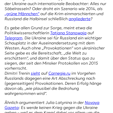
E
der Ukraine auch internationale Beobachter: Alles nur
K
Säbelrasseln? Oder droht ein Szenario wie 2014, als
„grüne Männchen“
auf die Krim einmarschierten und
O
Russland die Halbinsel schließlich
angliederte
?
Es gebe allen Grund zur Sorge, meint etwa die
D
Politikwissenschaftlerin
Tatjana Stanowaja
auf
Telegram
. Die Ukraine sei für Russland ein wichtiger
E
Schauplatz in der Auseinandersetzung mit dem
Westen. Auch ohne „Provokationen“ von ukrainischer
R
Seite gebe es die Bereitschaft, „die Welt zu
erschüttern“, und damit über den Status quo zu
siegen, der seit den
Minsker Protokollen
von 2015
W
vorherrscht.
i
Dimitri Trenin
sieht
auf
Carnegie.ru
im Vorgehen
s
Russlands dagegen eine Art Abschreckung nach
s
(gegenseitigen) Provokationen. Deren Erfolg hänge
e
davon ab, „wie plausibel die Bedrohung
n
wahrgenommen wird“.
,
J
Ähnlich argumentiert Julia Latynina in der
Novaya
o
Gazeta
: Es werde keinen Krieg gegen die Ukraine
u
geben – weil es dem Kreml dabei vor allem um die