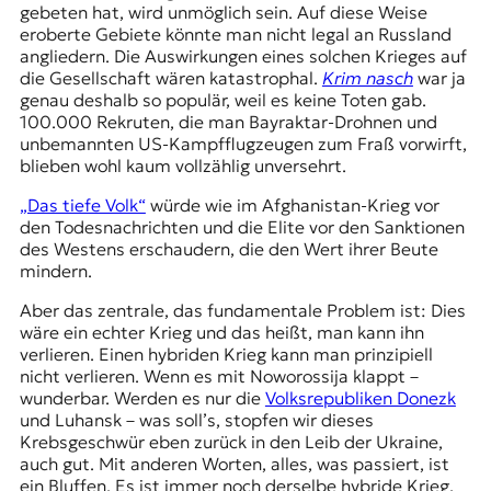
gebeten hat, wird unmöglich sein. Auf diese Weise
eroberte Gebiete könnte man nicht legal an Russland
angliedern. Die Auswirkungen eines solchen Krieges auf
die Gesellschaft wären katastrophal.
Krim nasch
war ja
genau deshalb so populär, weil es keine Toten gab.
100.000 Rekruten, die man
Bayraktar-Drohnen
und
unbemannten US-Kampfflugzeugen zum Fraß vorwirft,
blieben wohl kaum vollzählig unversehrt.
„Das tiefe Volk“
würde wie im Afghanistan-Krieg vor
den Todesnachrichten und die Elite vor den Sanktionen
des Westens erschaudern, die den Wert ihrer Beute
mindern.
Aber das zentrale, das fundamentale Problem ist: Dies
wäre ein echter Krieg und das heißt, man kann ihn
verlieren. Einen hybriden Krieg kann man prinzipiell
nicht verlieren. Wenn es mit Noworossija klappt –
wunderbar. Werden es nur die
Volksrepubliken Donezk
und
Luhansk
– was soll’s, stopfen wir dieses
Krebsgeschwür eben zurück in den Leib der Ukraine,
auch gut. Mit anderen Worten, alles, was passiert, ist
ein Bluffen. Es ist immer noch derselbe hybride Krieg.