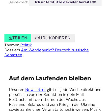
gespeichert!
Ich unterstütze dekoder bereits 🫶
TEILEN
URL KOPIEREN
Themen
Politik
Dossiers
Am Wendepunkt? Deutsch-russische
Debatten
E
Auf dem Laufenden bleiben
m
Unseren
Newsletter
gibt es jede Woche direkt und
p
persönlich von der Redaktion in dein Mail-
f
Postfach: mit den Themen der Woche aus
Russland, Belarus und zum Krieg in der Ukraine
e
sowie zahlreichen Veranstaltungshinweisen, Musik