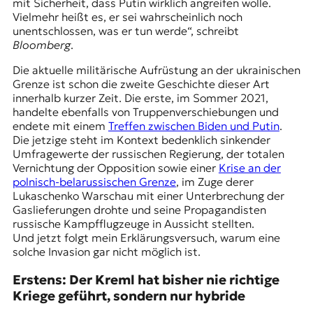
mit Sicherheit, dass Putin wirklich angreifen wolle.
t
Vielmehr heißt es, er sei wahrscheinlich noch
e
unentschlossen, was er tun werde“, schreibt
n
Bloomberg
.
z
z
Die aktuelle militärische Aufrüstung an der ukrainischen
u
Grenze ist schon die zweite Geschichte dieser Art
O
innerhalb kurzer Zeit. Die erste, im Sommer 2021,
s
handelte ebenfalls von Truppenverschiebungen und
t
endete mit einem
Treffen zwischen Biden und Putin
.
e
Die jetzige steht im Kontext bedenklich sinkender
u
Umfragewerte der russischen Regierung, der totalen
r
Vernichtung der Opposition sowie einer
Krise an der
o
polnisch-belarussischen Grenze
, im Zuge derer
p
Lukaschenko Warschau mit einer Unterbrechung der
a
Gaslieferungen drohte und seine Propagandisten
.
russische Kampfflugzeuge in Aussicht stellten.
Und jetzt folgt mein Erklärungsversuch, warum eine
solche Invasion gar nicht möglich ist.
Erstens: Der Kreml hat bisher nie richtige
Kriege geführt, sondern nur hybride