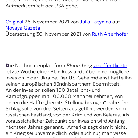
r
Aufmerksamkeit der USA gehe.
n
a
l
Original
26. November 2021
von
Julia Latynina
auf
i
Novaya Gazeta
s
Übersetzung
30. November 2021
von
Ruth Altenhofer
m
u
s
u
n
Die Nachrichtenplattform
Bloomberg
veröffentlichte
d
letzte Woche einen Plan Russlands über eine mögliche
M
Invasion in der Ukraine. Der US-Geheimdienst hatte ihn
e
seinen europäischen Bündnispartnern übermittelt.
d
An der Invasion sollen 100 Bataillons- und
i
Kampfgruppen mit 100.000 Mann teilnehmen, von
e
denen die Hälfte „bereits Stellung bezogen“ habe. Der
n
Schlag solle von drei Seiten aus geführt werden: vom
k
russischen Festland, von der Krim und von Belarus. Als
o
voraussichtlicher Zeitpunkt der Invasion wird Anfang
m
nächsten Jahres genannt. „Amerika sagt damit nicht,
p
ein Krieg sei unvermeidlich, oder auch nur, man wisse
e