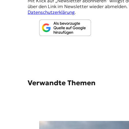
Mit Klick auf „Newsletter abonnieren“ willigst 
h
über den Link im Newsletter wieder abmelden. 
l
Datenschutzerklärung
.
u
n
g
e
n
Verwandte Themen