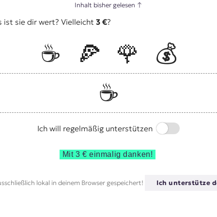
Inhalt bisher gelesen
↑
st sie dir wert? Vielleicht
3 €
?
☕️
🍕
🌹
💰
☕️
Switch
Ich will regelmäßig unterstützen
Mit 3 € einmalig danken!
sschließlich lokal in deinem Browser gespeichert!
Ich unterstütze d