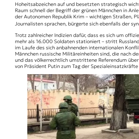
E
Hoheitsabzeichen auf und besetzten strategisch wicht
K
Raum schnell der Begriff der grünen Männchen in Anl
der Autonomen Republik Krim – wichtigen Straßen, Pl
O
Journalisten sprachen, bürgerte sich ebenfalls der s
D
Trotz zahlreicher Indizien dafür, dass es sich um offiz
mehr als 16.000 Soldaten stationiert – stritt Russlan
E
im Laufe des sich anbahnenden internationalen Konflik
Männchen russische Militäreinheiten sind, die nach d
R
und das völkerrechtlich umstrittene Referendum über 
von Präsident Putin zum Tag der Spezialeinsatzkräfte 
W
i
s
s
e
n
,
J
o
u