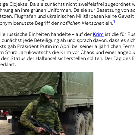
ige Objekte. Da sie zunächst nicht zweifelsfrei zugeordnet w
ehnung an ihre grünen Uniformen. Da sie zur Besetzung von
ätzen, Flughäfen und ukrainischen Militärbasen keine Gewa
1
ynonym benutzte Begriff der
höflichen Menschen
ein.
ielle russische Einheiten handelte – auf der
Krim
ist die für R
d zunächst jede Beteiligung ab und sprach davon, dass es sic
ts gab Präsident Putin im April bei seiner alljährlichen Fe
em Sturz Janukowitschs die Krim vor Chaos und einer angebl
den Status der Halbinsel sicherstellen sollten. Der Tag des
erklärt.