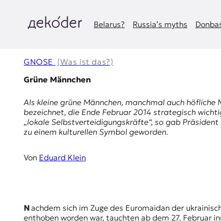
Zum
Inhalt
springen
Belarus?
Russia’s myths
Donbas
д
e
GNOSE
(Was ist das?)
k
Grüne Männchen
o
Als
kleine grüne Männchen
, manchmal auch
höfliche
bezeichnet, die Ende Februar 2014 strategisch wichti
d
„lokale Selbstverteidigungskräfte“, so gab Präsident
zu einem kulturellen Symbol geworden.
e
r
Von
Eduard Klein
|
D
Nachdem sich im Zuge des Euromaidan der ukrainische Präsident Viktor Janukowitsch am 21. Februar abgesetzt hatte und vom ukrainischen Parlament seines Amtes
enthoben worden war, tauchten ab dem 27. Februar inn