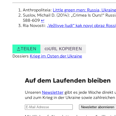
Anthropoliteia:
Little green men: Russia, Ukrain
Suslov, Michail D. (2014): „Crimea Is Ours!“ Rus
588-609
↩︎
Ria Novosti:
„Vežlivye ljudi“ kak novyj obraz Rossi
TEILEN
URL KOPIEREN
Dossiers
Krieg im Osten der Ukraine
E
Auf dem Laufenden bleiben
m
Unseren
Newsletter
gibt es jede Woche direkt 
p
und zum Krieg in der Ukraine sowie zahlreiche
f
Newsletter abonnieren
e