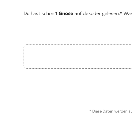
t
e
Du hast schon
1 Gnose
auf dekoder gelesen.* Was i
n
z
z
u
O
s
t
e
u
r
o
p
a
.
* Diese Daten werden au