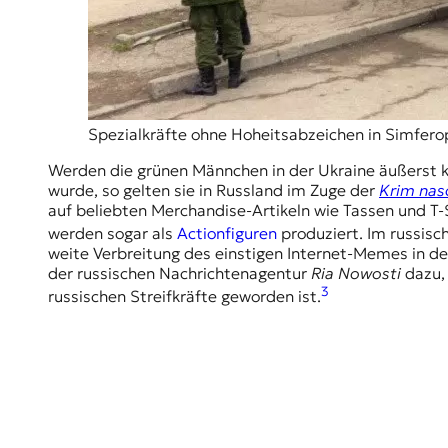
r
n
a
l
i
s
m
Spezialkräfte ohne Hoheitsabzeichen in Simfero
u
s
Werden die grünen Männchen in der Ukraine äußerst kri
u
wurde, so gelten sie in Russland im Zuge der
Krim nas
n
auf beliebten Merchandise-Artikeln wie Tassen und T-
d
werden sogar als
Actionfiguren
produziert. Im russisc
M
weite Verbreitung des einstigen Internet-Memes in der
e
der russischen Nachrichtenagentur
Ria Nowosti
dazu, 
d
3
russischen Streifkräfte geworden ist.
i
e
n
k
o
m
p
e