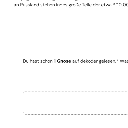
an Russland stehen indes große Teile der etwa 300.
t
e
n
z
z
u
O
s
t
e
Du hast schon
1 Gnose
auf dekoder gelesen.* Was i
u
r
o
p
a
.