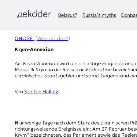
Zum
Inhalt
springen
Belarus?
Russia’s myths
Donbas
д
e
GNOSE
(Was ist das?)
k
Krym-Annexion
o
Als Krym-Annexion wird die einseitige Eingliederung 
Republik Krym
in die Russische Föderation bezeichnet
d
ukrainisches Staatsgebiet und somit Gegenstand eine
e
Von
Steffen Halling
r
|
D
Nur wenige Tage nach dem Sturz des ukrainischen Pr
richtungsweisende Ereignisse ein: Am 27. Februar bes
Krym“ bezeichneten, das Parlament sowie das Regie