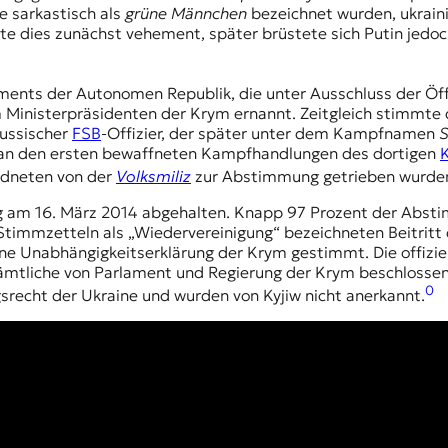
e sarkastisch als
grüne Männchen
bezeichnet wurden, ukraini
e dies zunächst vehement, später brüstete sich Putin jedoc
ments der Autonomen Republik, die unter Ausschluss der Öff
m Ministerpräsidenten der
Krym
ernannt. Zeitgleich stimmte
 russischer
FSB
-Offizier, der später unter dem Kampfnamen
S
h an den ersten bewaffneten Kampfhandlungen des dortigen
K
rdneten von der
Volksmiliz
zur Abstimmung getrieben wurde
am 16. März 2014 abgehalten. Knapp 97 Prozent der Abstim
 Stimmzetteln als „Wiedervereinigung“ bezeichneten Beitrit
ine Unabhängigkeitserklärung der Krym gestimmt. Die offizie
 sämtliche von Parlament und Regierung der Krym beschlos
0
recht der Ukraine und wurden von Kyjiw nicht anerkannt.