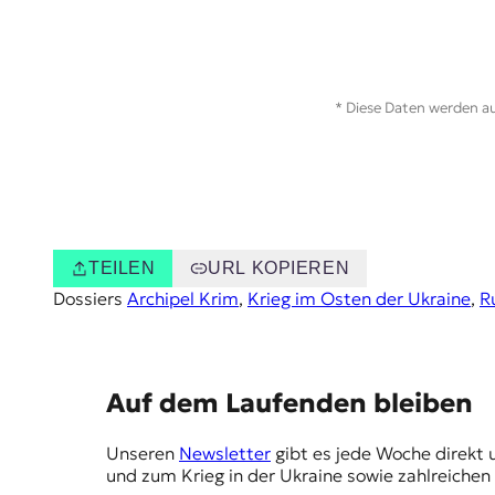
* Diese Daten werden au
TEILEN
URL KOPIEREN
Dossiers
Archipel Krim
, 
Krieg im Osten der Ukraine
, 
R
E
Auf dem Laufenden bleiben
m
Unseren
Newsletter
gibt es jede Woche direkt 
p
und zum Krieg in der Ukraine sowie zahlreiche