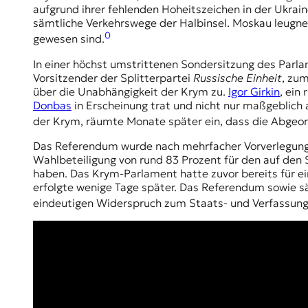
E
aufgrund ihrer fehlenden Hoheitszeichen in der Ukrain
K
sämtliche Verkehrswege der Halbinsel. Moskau leugnet
0
gewesen sind.
O
In einer höchst umstrittenen Sondersitzung des Parla
D
Vorsitzender der Splitterpartei
Russische Einheit
, zu
über die Unabhängigkeit der Krym zu.
Igor Girkin
, ein
E
Donbas
in Erscheinung trat und nicht nur maßgeblic
der Krym, räumte Monate später ein, dass die Abgeo
R
Das Referendum wurde nach mehrfacher Vorverlegung 
Wahlbeteiligung von rund 83 Prozent für den auf den
haben. Das Krym-Parlament hatte zuvor bereits für e
W
erfolgte wenige Tage später. Das Referendum sowie
i
s
eindeutigen Widerspruch zum Staats- und Verfassungs
s
e
n
,
J
o
u