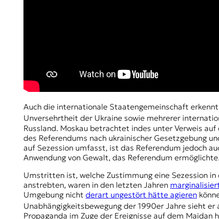
r
n
a
l
i
s
m
u
s
u
n
Auch die internationale Staatengemeinschaft erkennt di
d
Unversehrtheit der Ukraine sowie mehrerer internatio
M
Russland. Moskau betrachtet indes unter Verweis auf 
e
des Referendums nach ukrainischer Gesetzgebung und 
d
auf Sezession umfasst, ist das Referendum jedoch auch 
i
Anwendung von Gewalt, das Referendum ermöglichte
e
n
Umstritten ist, welche Zustimmung eine Sezession in 
k
anstrebten, waren in den letzten Jahren
marginalisier
o
Umgebung nicht
derart ungestört hätte agieren
könne
m
Unabhängigkeitsbewegung der 1990er Jahre sieht er al
p
Propaganda im Zuge der Ereignisse auf dem Maidan
e