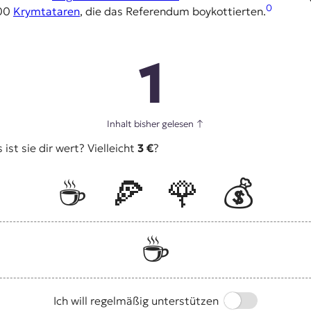
0
000
Krymtataren
, die das Referendum boykottierten.
1
Inhalt bisher gelesen
↑
st sie dir wert? Vielleicht
3 €
?
☕️
🍕
🌹
💰
☕️
Switch
Ich will regelmäßig unterstützen