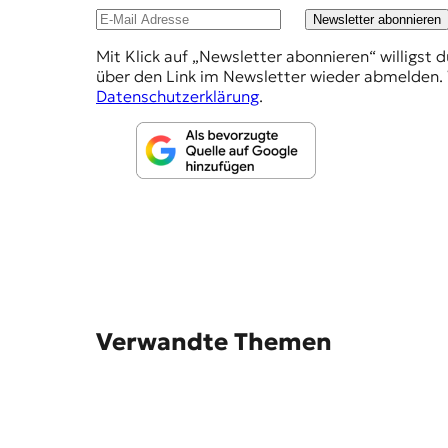
f
Newsletter abonnieren
e
Mit Klick auf „Newsletter abonnieren“ willigst 
h
über den Link im Newsletter wieder abmelden. 
l
Datenschutzerklärung
.
u
n
g
e
n
Verwandte Themen