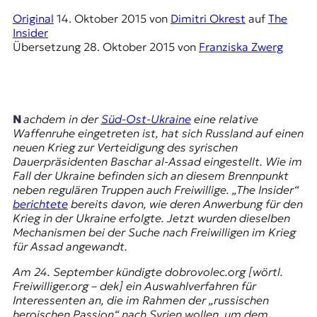
E
Original
14. Oktober 2015
von
Dimitri Okrest
auf
The
K
Insider
Übersetzung
28. Oktober 2015
von
Franziska Zwerg
O
D
E
Nachdem in der
Süd-Ost-Ukraine
eine relative
Waffenruhe eingetreten ist, hat sich Russland auf einen
R
neuen Krieg zur Verteidigung des syrischen
Dauerpräsidenten Baschar al-Assad eingestellt. Wie im
Fall der Ukraine befinden sich an diesem Brennpunkt
W
neben regulären Truppen auch Freiwillige. „The Insider“
i
berichtete
bereits davon, wie deren Anwerbung für den
s
Krieg in der Ukraine erfolgte. Jetzt wurden dieselben
s
Mechanismen bei der Suche nach Freiwilligen im Krieg
e
für Assad angewandt.
n
,
Am 24. September kündigte dobrovolec.org [wörtl.
J
Freiwilliger.org – dek] ein Auswahlverfahren für
o
Interessenten an, die im Rahmen der „russischen
u
heroischen
Passion
“ nach Syrien wollen, um dem