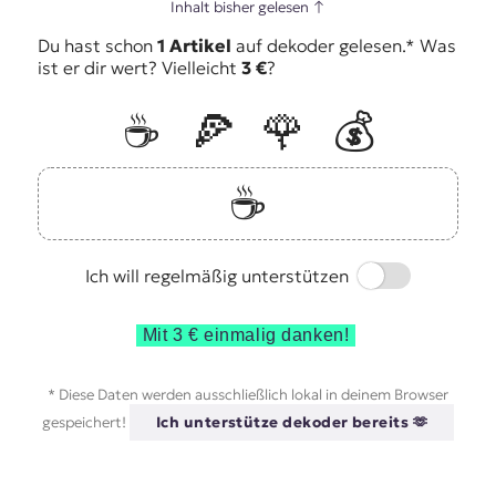
Inhalt bisher gelesen
↑
Du hast schon
1 Artikel
auf dekoder gelesen.* Was
ist er dir wert? Vielleicht
3 €
?
☕️
🍕
🌹
💰
☕️
Switch
Ich will regelmäßig unterstützen
Mit 3 € einmalig danken!
* Diese Daten werden ausschließlich lokal in deinem Browser
gespeichert!
Ich unterstütze dekoder bereits 🫶