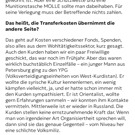
gewöhnt ist. Aber eine Schutzweste und eine
Munitionstasche MOLLE sollte man dabeihaben. Für
seine Verlegung muss der Betreffende nichts zahlen.
Das heißt, die Transferkosten übernimmt die
andere Seite?
Das geht auf Kosten verschiedener Fonds, Spenden,
also alles aus dem Wohltätigkeitssektor, kurz gesagt.
Auch den Kurden haben wir ein paar Freiwillige
geschickt, das war noch im Frühjahr. Aber das waren
wirklich buchstäblich Einzelfälle – ein junger Mann aus
Petersburg ging zu den YPG
(Volksverteidigungseinheiten von West-Kurdistan). Er
wollte die syrische Kultur kennenlernen, ein wenig
kämpfen vielleicht, ja, und er hatte schon immer mit
den Kurden sympathisiert. Er ist Orientalist, wollte
gern Erfahrungen sammeln – wir konnten ihm Kontakte
vermitteln. Mittlerweile ist er wieder in Russland. Die
Kurden stellen keine ernstzunehmende Kraft dar. Wenn
man von irgendeiner Art Organisiertheit sprechen will,
dann sind sie das genaue Gegenteil – vom Niveau her
eine schlichte Volksmiliz.