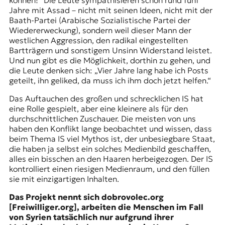
können!“ Die Leute sympathisieren schon rund fünf
Jahre mit Assad – nicht mit seinen Ideen, nicht mit der
Baath-Partei (Arabische Sozialistische Partei der
Wiedererweckung), sondern weil dieser Mann der
westlichen Aggression, den radikal eingestellten
Bartträgern und sonstigem Unsinn Widerstand leistet.
Und nun gibt es die Möglichkeit, dorthin zu gehen, und
die Leute denken sich: „Vier Jahre lang habe ich Posts
geteilt, ihn geliked, da muss ich ihm doch jetzt helfen.“
Das Auftauchen des großen und schrecklichen IS hat
eine Rolle gespielt, aber eine kleinere als für den
durchschnittlichen Zuschauer. Die meisten von uns
haben den Konflikt lange beobachtet und wissen, dass
beim Thema IS viel Mythos ist, der unbesiegbare Staat,
die haben ja selbst ein solches Medienbild geschaffen,
alles ein bisschen an den Haaren herbeigezogen. Der IS
kontrolliert einen riesigen Medienraum, und den füllen
sie mit einzigartigen Inhalten.
Das Projekt nennt sich dobrovolec.org
[Freiwilliger.org], arbeiten die Menschen im Fall
von Syrien tatsächlich nur aufgrund ihrer