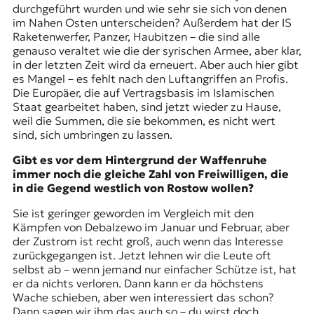
durchgeführt wurden und wie sehr sie sich von denen
im Nahen Osten unterscheiden? Außerdem hat der IS
Raketenwerfer, Panzer, Haubitzen – die sind alle
genauso veraltet wie die der syrischen Armee, aber klar,
in der letzten Zeit wird da erneuert. Aber auch hier gibt
es Mangel – es fehlt nach den Luftangriffen an Profis.
Die Europäer, die auf Vertragsbasis im Islamischen
Staat gearbeitet haben, sind jetzt wieder zu Hause,
weil die Summen, die sie bekommen, es nicht wert
sind, sich umbringen zu lassen.
Gibt es vor dem Hintergrund der Waffenruhe
immer noch die gleiche Zahl von Freiwilligen, die
in die Gegend westlich von Rostow wollen?
Sie ist geringer geworden im Vergleich mit den
Kämpfen von Debalzewo im Januar und Februar, aber
der Zustrom ist recht groß, auch wenn das Interesse
zurückgegangen ist. Jetzt lehnen wir die Leute oft
selbst ab – wenn jemand nur einfacher Schütze ist, hat
er da nichts verloren. Dann kann er da höchstens
Wache schieben, aber wen interessiert das schon?
Dann sagen wir ihm das auch so – du wirst doch