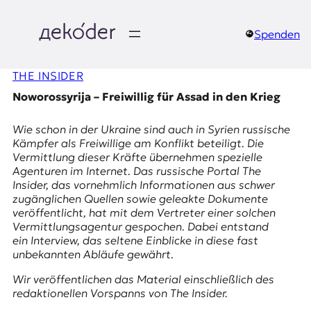
Zum
Inhalt
springen
Spenden
д
THE INSIDER
e
Noworossyrija – Freiwillig für Assad in den Krieg
k
Wie schon in der Ukraine sind auch in Syrien russische
o
Kämpfer als Freiwillige am Konflikt beteiligt. Die
Vermittlung dieser Kräfte übernehmen spezielle
d
Agenturen im Internet. Das russische Portal The
Insider, das vornehmlich Informationen aus schwer
e
zugänglichen Quellen sowie geleakte Dokumente
veröffentlicht, hat mit dem Vertreter einer solchen
r
Vermittlungsagentur gespochen. Dabei entstand
ein Interview, das seltene Einblicke in diese fast
|
unbekannten Abläufe gewährt.
D
Wir veröffentlichen das Material einschließlich des
redaktionellen Vorspanns von The Insider.