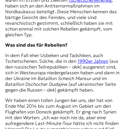
waren im Ersten und Zweiten
Tschetschenienkrieg
,
haben sich an den Antiterrormaßnahmen im
Nordkaukasus beteiligt. Diese Menschen kennen das
bärtige Gesicht des Feindes, und viele sind
revanchistisch gestimmt, schließlich haben sie mit
schon einmal mit solchen Rebellen gekämpft, vom
gleichen Typ.
Was sind das für Rebellen?
In dem Fall eher Usbeken und Tadshiken, auch
Tschetschenen. Solche, die in den
1990er Jahren
[aus
den russischen Teilrepubliken –
dek
] ausgereist sind,
sich in Westeuropa niedergelassen haben und dann in
der Ukraine im
Bataillon Scheich Mansur
und im
Bataillon Dschochar Dudajew
[auf ukrainischer Seite
gegen die Russen –
dek
] gekämpft haben.
Wir haben einen tollen Jungen bei uns, der hat von
Ende Mai 2014 bis zum August im Gebiet um den
Flughafen von Donezk gekämpft. Er ging nach Syrien
mit den Worten: „Ich war noch nie da, aber eine
aufregendere Last-Minute-Tour hätte ich nicht finden