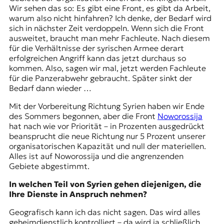
Wir sehen das so: Es gibt eine Front, es gibt da Arbeit,
t
warum also nicht hinfahren? Ich denke, der Bedarf wird
e
sich in nächster Zeit verdoppeln. Wenn sich die Front
n
ausweitet, braucht man mehr Fachleute. Nach diesem
z
für die Verhältnisse der syrischen Armee derart
z
erfolgreichen Angriff kann das jetzt durchaus so
u
kommen. Also, sagen wir mal, jetzt werden Fachleute
O
für die Panzerabwehr gebraucht. Später sinkt der
s
Bedarf dann wieder …
t
e
Mit der Vorbereitung Richtung Syrien haben wir Ende
u
des Sommers begonnen, aber die Front
Noworossija
r
hat nach wie vor Priorität – in Prozenten ausgedrückt
o
beansprucht die neue Richtung nur 5 Prozent unserer
p
organisatorischen Kapazität und null der materiellen.
a
Alles ist auf Noworossija und die angrenzenden
.
Gebiete abgestimmt.
In welchen Teil von Syrien gehen diejenigen, die
Ihre Dienste in Anspruch nehmen?
Geografisch kann ich das nicht sagen. Das wird alles
geheimdienstlich kontrolliert – da wird ja schließlich