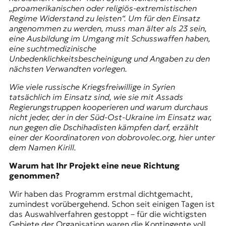
r
„proamerikanischen oder religiös-extremistischen
n
Regime Widerstand zu leisten“. Um für den Einsatz
a
angenommen zu werden, muss man älter als 23 sein,
l
eine Ausbildung im Umgang mit Schusswaffen haben,
i
eine suchtmedizinische
s
Unbedenklichkeitsbescheinigung und Angaben zu den
m
nächsten Verwandten vorlegen.
u
s
Wie viele russische Kriegsfreiwillige in Syrien
u
tatsächlich im Einsatz sind, wie sie mit Assads
n
Regierungstruppen kooperieren und warum durchaus
d
nicht jeder, der in der Süd-Ost-Ukraine im Einsatz war,
M
nun gegen die Dschihadisten kämpfen darf, erzählt
e
einer der Koordinatoren von dobrovolec.org, hier unter
d
dem Namen Kirill.
i
e
Warum hat Ihr Projekt eine neue Richtung
n
genommen?
k
Wir haben das Programm erstmal dichtgemacht,
o
zumindest vorübergehend. Schon seit einigen Tagen ist
m
das Auswahlverfahren gestoppt – für die wichtigsten
p
Gebiete der Organisation waren die Kontingente voll.
e