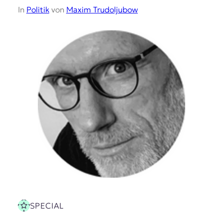
In
Politik
von
Maxim Trudoljubow
SPECIAL