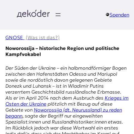
Zum
Inhalt
springen
Spenden
д
e
GNOSE
(Was ist das?)
k
Noworossija – historische Region und politische
Kampfvokabel
o
Der Süden der Ukraine – ein halbmondförmiger Bogen
d
zwischen den Hafenstädten Odessa und Mariupol
sowie die nordöstlich davon gelegenen Gebiete
e
Donezk und Luhansk – ist in Wladimir Putins
verzerrtem Geschichtsbild russländische Erbmasse.
r
Als er im April 2014 nach dem Ausbruch des
Krieges im
Osten der Ukraine
plötzlich mit Bezug auf diese
|
Gebiete von
Noworossija
(dt. Neurussland) zu reden
begann
, sagte der Begriff nur eingeweihten
D
Spezialist:innen und Russlandhistoriker:innen etwas.
Im Rückblick jedoch war diese Wortwahl ein erstes
Indiz dafür, dass sich der Machthaber im Kreml auf