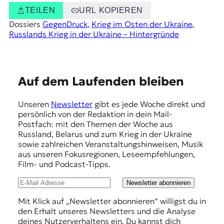
TEILEN
URL KOPIEREN
Dossiers
GegenDruck
, 
Krieg im Osten der Ukraine
, 
Russlands Krieg in der Ukraine – Hintergründe
E
Auf dem Laufenden bleiben
m
Unseren
Newsletter
gibt es jede Woche direkt und
p
persönlich von der Redaktion in dein Mail-
f
Postfach: mit den Themen der Woche aus
Russland, Belarus und zum Krieg in der Ukraine
e
sowie zahlreichen Veranstaltungshinweisen, Musik
h
aus unseren Fokusregionen, Leseempfehlungen,
Film- und Podcast-Tipps.
l
u
Newsletter abonnieren
n
Mit Klick auf „Newsletter abonnieren“ willigst du in
den Erhalt unseres Newsletters und die Analyse
g
deines Nutzerverhaltens ein. Du kannst dich