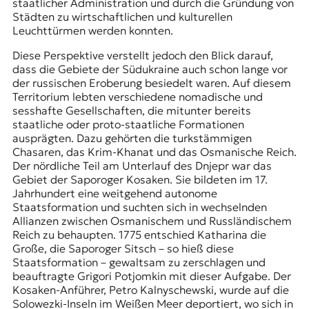
staatlicher Administration und durch die Gründung von
Städten zu wirtschaftlichen und kulturellen
Leuchttürmen werden konnten.
Diese Perspektive verstellt jedoch den Blick darauf,
dass die Gebiete der Südukraine auch schon lange vor
der russischen Eroberung besiedelt waren. Auf diesem
Territorium lebten verschiedene nomadische und
sesshafte Gesellschaften, die mitunter bereits
staatliche oder proto-staatliche Formationen
ausprägten. Dazu gehörten die turkstämmigen
Chasaren, das Krim-Khanat und das Osmanische Reich.
Der nördliche Teil am Unterlauf des Dnjepr war das
Gebiet der Saporoger Kosaken. Sie bildeten im 17.
Jahrhundert eine weitgehend autonome
Staatsformation und suchten sich in wechselnden
Allianzen zwischen Osmanischem und Russländischem
Reich zu behaupten. 1775 entschied Katharina die
Große, die Saporoger Sitsch – so hieß diese
Staatsformation – gewaltsam zu zerschlagen und
beauftragte Grigori Potjomkin mit dieser Aufgabe. Der
Kosaken-Anführer, Petro Kalnyschewski, wurde auf die
Solowezki-Inseln
im Weißen Meer deportiert, wo sich in