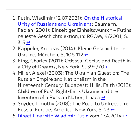
Putin, Wladimir (12.07.2021):
On the Historical
Unity of Russians and Ukrainians
; Baumann,
Fabian (2001): Einseitiger Einheitswunsch – Putins
neueste Geschichtslektion, in: RGOW, 9/2001, S.
3-5
↩︎
Kappeler, Andreas (2014): Kleine Geschichte der
Ukraine, München, S. 106-112
↩︎
King, Charles (2011): Odessa: Genius and Death in
a City of Dreams, New York, S. 39f./70
↩︎
Miller, Alexei (2003): The Ukrainian Question: The
Russian Empire and Nationalism in the
Nineteenth Century, Budapest; Hillis, Faith (2013):
Children of Rus’: Right-Bank Ukraine and the
Invention of a Russian Nation, Ithaca
↩︎
Snyder, Timothy (2018): The Road to Unfreedom:
Russia, Europe, America, New York, S. 23
↩︎
Direct Line with Wladimir Putin
vom 17.4.2014
↩︎