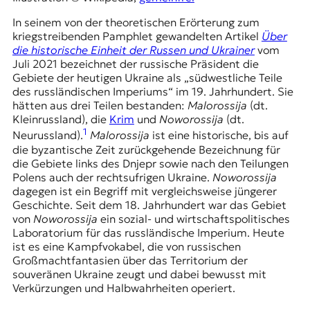
t
In seinem von der theoretischen Erörterung zum
e
kriegstreibenden Pamphlet gewandelten Artikel
Über
n
die historische Einheit der Russen und Ukrainer
vom
z
Juli 2021 bezeichnet der russische Präsident die
z
Gebiete der heutigen Ukraine als „südwestliche Teile
u
des russländischen Imperiums“ im 19. Jahrhundert. Sie
O
hätten aus drei Teilen bestanden:
Malorossija
(dt.
s
Kleinrussland), die
Krim
und
Noworossija
(dt.
t
1
Neurussland).
Malorossija
ist eine historische, bis auf
e
die byzantische Zeit zurückgehende Bezeichnung für
u
die Gebiete links des Dnjepr sowie nach den Teilungen
r
Polens auch der rechtsufrigen Ukraine.
Noworossija
o
dagegen ist ein Begriff mit vergleichsweise jüngerer
p
Geschichte. Seit dem 18. Jahrhundert war das Gebiet
a
von
Noworossija
ein sozial- und wirtschaftspolitisches
.
Laboratorium für das russländische Imperium. Heute
ist es eine Kampfvokabel, die von russischen
Großmachtfantasien über das Territorium der
souveränen Ukraine zeugt und dabei bewusst mit
Verkürzungen und Halbwahrheiten operiert.