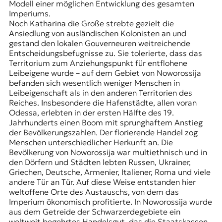
Modell einer möglichen Entwicklung des gesamten
Imperiums.
Noch Katharina die Große strebte gezielt die
Ansiedlung von ausländischen Kolonisten an und
gestand den lokalen Gouverneuren weitreichende
Entscheidungsbefugnisse zu. Sie tolerierte, dass das
Territorium zum Anziehungspunkt für entflohene
Leibeigene wurde – auf dem Gebiet von Noworossija
befanden sich wesentlich weniger Menschen in
Leibeigenschaft als in den anderen Territorien des
Reiches. Insbesondere die Hafenstädte, allen voran
Odessa, erlebten in der ersten Hälfte des 19.
Jahrhunderts einen Boom mit sprunghaftem Anstieg
der Bevölkerungszahlen. Der florierende Handel zog
Menschen unterschiedlicher Herkunft an. Die
Bevölkerung von Noworossija war multiethnisch und in
den Dörfern und Städten lebten Russen, Ukrainer,
Griechen, Deutsche, Armenier, Italiener, Roma und viele
andere Tür an Tür. Auf diese Weise entstanden hier
weltoffene Orte des Austauschs, von dem das
Imperium ökonomisch profitierte. In Noworossija wurde
aus dem Getreide der Schwarzerdegebiete ein
weltweit begehrtes Handelsgut, das die Staatskassen