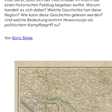
E
einen historischen Feldzug begeben wollte. Worum
K
handelt es sich dabei? Welche Geschichte hat diese
Region? Wie kann diese Geschichte gelesen werden?
O
Und welche Bedeutung kommt Noworossija als
politischem Kampfbegriff zu?
D
E
Von
Boris Belge
R
W
i
s
s
e
n
,
J
o
u