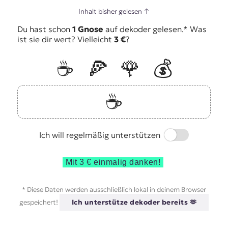
Inhalt bisher gelesen
↑
Du hast schon
1 Gnose
auf dekoder gelesen.* Was
ist sie dir wert? Vielleicht
3 €
?
☕️
🍕
🌹
💰
☕️
Switch
Ich will regelmäßig unterstützen
Mit 3 € einmalig danken!
* Diese Daten werden ausschließlich lokal in deinem Browser
gespeichert!
Ich unterstütze dekoder bereits 🫶