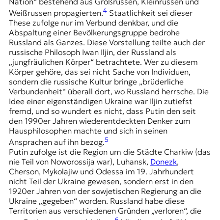
Nation“ bestehend aus Großrussen, Kleinrussen und
4
Weißrussen propagierten.
Staatlichkeit sei dieser
These zufolge nur im Verbund denkbar, und die
Abspaltung einer Bevölkerungsgruppe bedrohe
Russland als Ganzes. Diese Vorstellung teilte auch der
russische Philosoph Iwan Iljin, der Russland als
„jungfräulichen Körper“ betrachtete. Wer zu diesem
Körper gehöre, das sei nicht Sache von Individuen,
sondern die russische Kultur bringe „brüderliche
Verbundenheit“ überall dort, wo Russland herrsche. Die
Idee einer eigenständigen Ukraine war Iljin zutiefst
fremd, und so wundert es nicht, dass Putin den seit
den 1990er Jahren wiederentdeckten Denker zum
Hausphilosophen machte und sich in seinen
5
Ansprachen auf ihn bezog.
Putin zufolge ist die Region um die Städte Charkiw (das
nie Teil von Noworossija war),
Luhansk
,
Donezk
,
Cherson, Mykolajiw und Odessa im 19. Jahrhundert
nicht Teil der Ukraine gewesen, sondern erst in den
1920er Jahren von der sowjetischen Regierung an die
Ukraine „gegeben“ worden. Russland habe diese
Territorien aus verschiedenen Gründen „verloren“, die
6