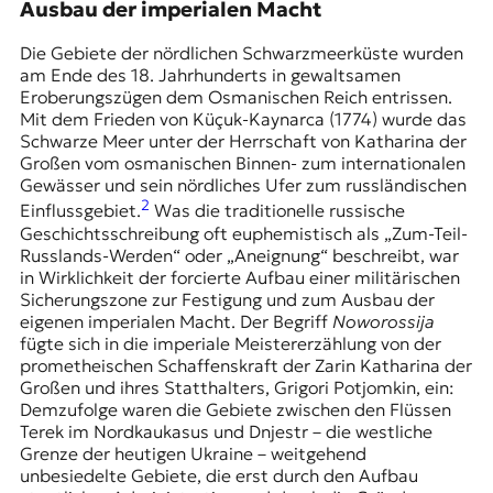
Ausbau der imperialen Macht
Die Gebiete der nördlichen Schwarzmeerküste wurden
am Ende des 18. Jahrhunderts in gewaltsamen
Eroberungszügen dem Osmanischen Reich entrissen.
Mit dem Frieden von Küçuk-Kaynarca (1774) wurde das
Schwarze Meer unter der Herrschaft von
Katharina der
Großen
vom osmanischen Binnen- zum internationalen
Gewässer und sein nördliches Ufer zum russländischen
2
Einflussgebiet.
Was die traditionelle russische
Geschichtsschreibung oft euphemistisch als „Zum-Teil-
Russlands-Werden“ oder „Aneignung“ beschreibt, war
in Wirklichkeit der forcierte Aufbau einer militärischen
Sicherungszone zur Festigung und zum Ausbau der
eigenen imperialen Macht. Der Begriff
Noworossija
fügte sich in die imperiale Meistererzählung von der
prometheischen Schaffenskraft der Zarin Katharina der
Großen und ihres Statthalters, Grigori Potjomkin, ein:
Demzufolge waren die Gebiete zwischen den Flüssen
Terek im Nordkaukasus und Dnjestr – die westliche
Grenze der heutigen Ukraine – weitgehend
unbesiedelte Gebiete, die erst durch den Aufbau