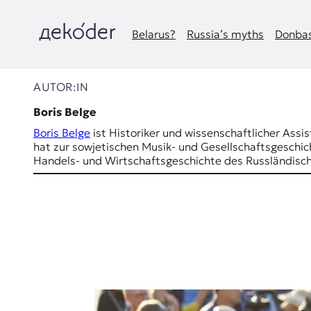
Zum
Inhalt
springen
Belarus?
Russia’s myths
Donbas
д
e
AUTOR:IN
k
Boris Belge
Boris Belge
ist Historiker und wissenschaftlicher Ass
o
hat zur sowjetischen Musik- und Gesellschaftsgeschicht
Handels- und Wirtschaftsgeschichte des Russländisch
d
e
r
|
D