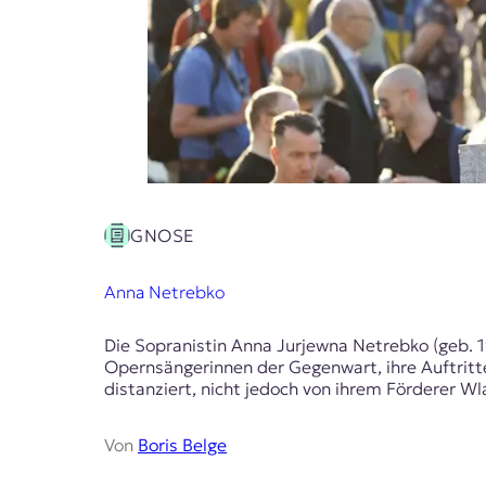
E
K
O
D
E
R
GNOSE
W
Anna Netrebko
i
s
s
Die Sopranistin Anna Jurjewna Netrebko (geb. 1
e
Opernsängerinnen der Gegenwart, ihre Auftritte
n
distanziert, nicht jedoch von ihrem Förderer Wl
,
J
Von
Boris Belge
o
u