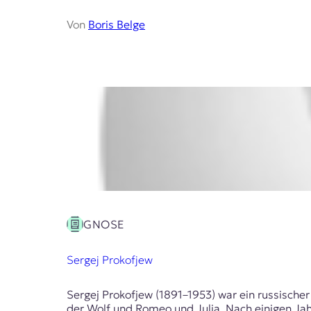
Von
Boris Belge
GNOSE
Sergej Prokofjew
Sergej Prokofjew (1891–1953) war ein russisch
der Wolf und Romeo und Julia. Nach einigen Jah