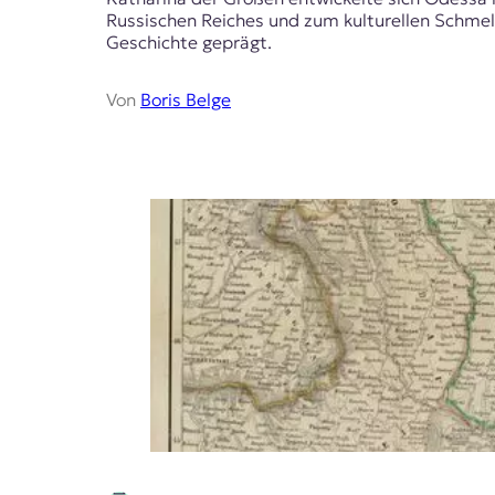
t
Russischen Reiches und zum kulturellen Schmelzt
e
Geschichte geprägt.
n
z
Von
Boris Belge
z
u
O
s
t
e
u
r
o
p
a
.