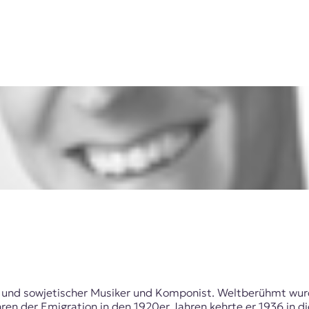
er und sowjetischer Musiker und Komponist. Weltberühmt wur
ren der Emigration in den 1920er Jahren kehrte er 1936 in 