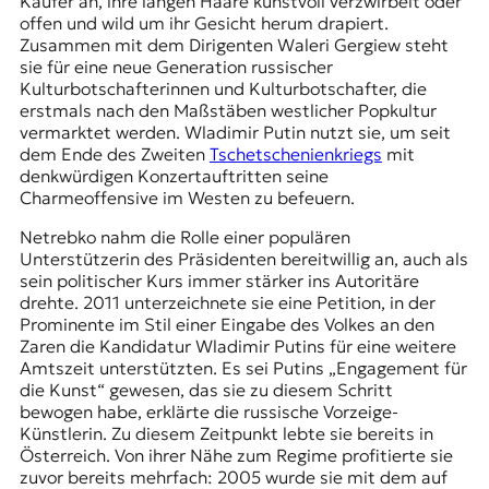
Käufer an, ihre langen Haare kunstvoll verzwirbelt oder
offen und wild um ihr Gesicht herum drapiert.
Zusammen mit dem Dirigenten
Waleri Gergiew
steht
sie für eine neue Generation russischer
Kulturbotschafterinnen und Kulturbotschafter, die
erstmals nach den Maßstäben westlicher Popkultur
vermarktet werden. Wladimir Putin nutzt sie, um seit
dem Ende des Zweiten
Tschetschenienkriegs
mit
denkwürdigen Konzertauftritten seine
Charmeoffensive im Westen zu befeuern.
Netrebko nahm die Rolle einer populären
Unterstützerin des Präsidenten bereitwillig an, auch als
sein politischer Kurs immer stärker ins Autoritäre
drehte. 2011 unterzeichnete sie eine Petition, in der
Prominente im Stil einer Eingabe des Volkes an den
Zaren die Kandidatur Wladimir Putins für eine weitere
Amtszeit unterstützten. Es sei Putins „Engagement für
die Kunst“ gewesen, das sie zu diesem Schritt
bewogen habe, erklärte die russische Vorzeige-
Künstlerin. Zu diesem Zeitpunkt lebte sie bereits in
Österreich. Von ihrer Nähe zum Regime profitierte sie
zuvor bereits mehrfach: 2005 wurde sie mit dem auf