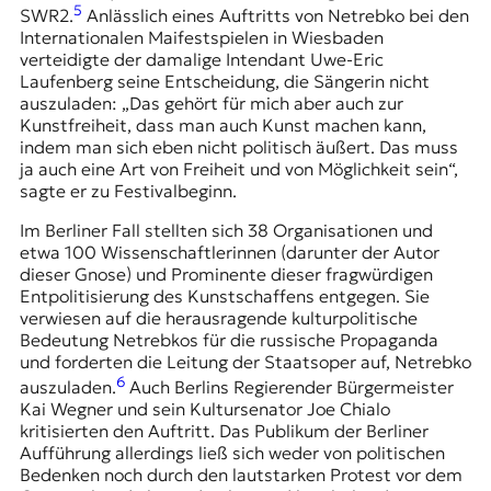
5
SWR2.
Anlässlich eines Auftritts von Netrebko bei den
Internationalen Maifestspielen in Wiesbaden
verteidigte der damalige Intendant Uwe-Eric
Laufenberg seine Entscheidung, die Sängerin nicht
auszuladen: „Das gehört für mich aber auch zur
Kunstfreiheit, dass man auch Kunst machen kann,
indem man sich eben nicht politisch äußert. Das muss
ja auch eine Art von Freiheit und von Möglichkeit sein“,
sagte er zu Festivalbeginn.
Im Berliner Fall stellten sich 38 Organisationen und
etwa 100 Wissenschaftlerinnen (darunter der Autor
dieser Gnose) und Prominente dieser fragwürdigen
Entpolitisierung des Kunstschaffens entgegen. Sie
verwiesen auf die herausragende kulturpolitische
Bedeutung Netrebkos für die russische Propaganda
und forderten die Leitung der Staatsoper auf, Netrebko
6
auszuladen.
Auch Berlins Regierender Bürgermeister
Kai Wegner und sein Kultursenator Joe Chialo
kritisierten den Auftritt. Das Publikum der Berliner
Aufführung allerdings ließ sich weder von politischen
Bedenken noch durch den lautstarken Protest vor dem