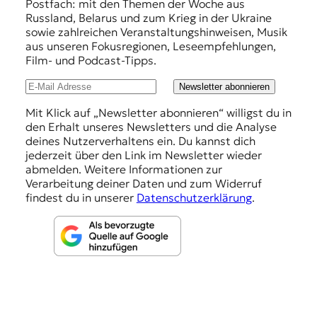
f
Postfach: mit den Themen der Woche aus
Russland, Belarus und zum Krieg in der Ukraine
e
sowie zahlreichen Veranstaltungshinweisen, Musik
h
aus unseren Fokusregionen, Leseempfehlungen,
Film- und Podcast-Tipps.
l
u
Newsletter abonnieren
n
Mit Klick auf „Newsletter abonnieren“ willigst du in
den Erhalt unseres Newsletters und die Analyse
g
deines Nutzerverhaltens ein. Du kannst dich
e
jederzeit über den Link im Newsletter wieder
abmelden. Weitere Informationen zur
n
Verarbeitung deiner Daten und zum Widerruf
findest du in unserer
Datenschutzerklärung
.