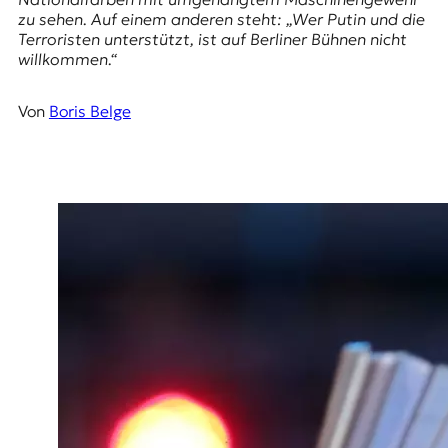
E
zu sehen. Auf einem anderen steht: „Wer Putin und die
K
Terroristen unterstützt, ist auf Berliner Bühnen nicht
willkommen.“
O
D
Von
Boris Belge
E
R
W
i
s
s
e
n
,
J
o
u