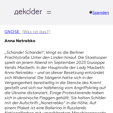
Zum
Inhalt
springen
Spenden
д
e
GNOSE
(Was ist das?)
k
Anna Netrebko
o
„Schande! Schande!“, klingt es die Berliner
Prachtstraße Unter den Linden hinauf. Die Staatsoper
d
spielt an jenem Abend im September 2023 Giuseppe
Verdis Macbeth. In der Hauptrolle der Lady Macbeth:
e
Anna Netrebko – und an dieser Besetzung entzündet
sich Widerstand. Die Sängerin hatte sich in der
r
Vergangenheit bereitwillig in die Dienste des Kreml
gestellt und sich nur halbherzig vom Angriffskrieg auf
|
die Ukraine distanziert. Einige Protestierende haben
sich in ukrainische Flaggen gehüllt. Sie halten Schilder
D
mit der Aufschrift „Nonetrebko“ in die Höhe. Auf
einem Plakat ist eine Ballerina in Russlands
Nationalfarben mit umgehängtem Maschinengewehr