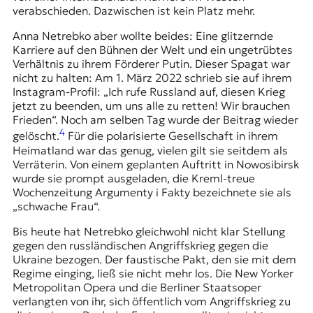
verabschieden. Dazwischen ist kein Platz mehr.
Anna Netrebko aber wollte beides: Eine glitzernde
Karriere auf den Bühnen der Welt und ein ungetrübtes
Verhältnis zu ihrem Förderer Putin. Dieser Spagat war
nicht zu halten: Am 1. März 2022 schrieb sie auf ihrem
Instagram-Profil: „Ich rufe Russland auf, diesen Krieg
jetzt zu beenden, um uns alle zu retten! Wir brauchen
Frieden“. Noch am selben Tag wurde der Beitrag wieder
4
gelöscht.
Für die polarisierte Gesellschaft in ihrem
Heimatland war das genug, vielen gilt sie seitdem als
Verräterin. Von einem geplanten Auftritt in Nowosibirsk
wurde sie prompt ausgeladen, die Kreml-treue
Wochenzeitung Argumenty i Fakty bezeichnete sie als
„schwache Frau“.
Bis heute hat Netrebko gleichwohl nicht klar Stellung
gegen den russländischen Angriffskrieg gegen die
Ukraine bezogen. Der faustische Pakt, den sie mit dem
Regime einging, ließ sie nicht mehr los. Die New Yorker
Metropolitan Opera und die Berliner Staatsoper
verlangten von ihr, sich öffentlich vom Angriffskrieg zu