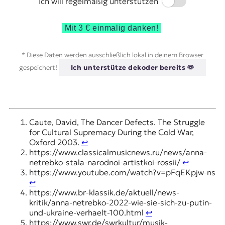
Switch
Ich will regelmäßig unterstützen
Mit 3 € einmalig danken!
* Diese Daten werden ausschließlich lokal in deinem Browser
gespeichert!
Ich unterstütze dekoder bereits 🫶
Caute, David, The Dancer Defects. The Struggle
for Cultural Supremacy During the Cold War,
Oxford 2003.
↩︎
https://www.classicalmusicnews.ru/news/anna-
netrebko-stala-narodnoi-artistkoi-rossii/
↩︎
https://www.youtube.com/watch?v=pFqEKpjw-ns
↩︎
https://www.br-klassik.de/aktuell/news-
kritik/anna-netrebko-2022-wie-sie-sich-zu-putin-
und-ukraine-verhaelt-100.html
↩︎
https://www.swr.de/swrkultur/musik-