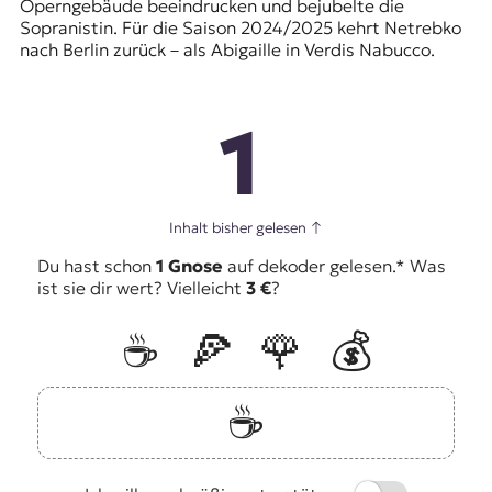
Operngebäude beeindrucken und bejubelte die
Sopranistin. Für die Saison 2024/2025 kehrt Netrebko
nach Berlin zurück – als Abigaille in Verdis Nabucco.
1
Inhalt bisher gelesen
↑
Du hast schon
1 Gnose
auf dekoder gelesen.* Was
ist sie dir wert? Vielleicht
3 €
?
☕️
🍕
🌹
💰
☕️