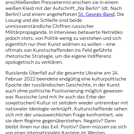
anschließenden Pressetermin erschien sie in einem
weißen Kleid mit der Aufschrift
„Na Berlin“
(dt. Nach
Berlin!) und einem angehefteten
St. Georgs-Band
. Die
Losung und die Schleife sind beide
unmissverständliche Chiffren russischer
Militärpropaganda. In Interviews beteuerte Netrebko
jedoch stets, von Politik wenig zu verstehen und sich
eigentlich nur ihrer Kunst widmen zu wollen – eine
oftmals von Kunstschaffenden ins Feld geführte
rhetorische Strategie, um die eigene Indifferenz
apologetisch zu verklären.
Russlands Überfall auf die gesamte Ukraine am 24.
Februar 2022 beendete endgültig eine kulturpolitische
Epoche der russländischen Geschichte, in der Kunst
auch ohne politische Positionierung möglich gewesen
war. Russische (und mit ihr auch das Erbe der
sowjetischen) Kultur ist seitdem wieder untrennbar mit
nationaler Ideologie verknüpft. Kulturschaffende sehen
sich mit der unausweichlichen Frage konfrontiert, wie
sie dem Regime gegenüberstehen. Negativ? Dann
bleibt ihnen nur das Exil. Positiv? Dann müssen sie sich
von einer internationalen Karriere im Westen