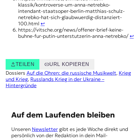
klassik/kontroverse-um-anna-netrebko-
intendant-staatsoper-berlin-matthias-schulz-
netrebko-hat-sich-glaubwuerdig-distanziert-
100.html
↩︎
https://vitsche.org/news/offener-brief-keine-
buhne-fur-putin-unterstutzerin-anna-netrebko/
↩︎
TEILEN
URL KOPIEREN
Dossiers
Auf die Ohren: die russische Musikwelt
, 
Krieg
und Krieg
, 
Russlands Krieg in der Ukraine –
Hintergründe
E
Auf dem Laufenden bleiben
m
Unseren
Newsletter
gibt es jede Woche direkt und
p
persönlich von der Redaktion in dein Mail-