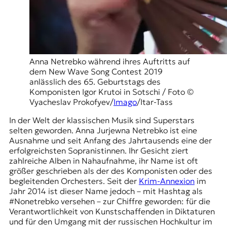
t
e
n
z
z
u
Anna Netrebko während ihres Auftritts auf
O
dem New Wave Song Contest 2019
s
anlässlich des 65. Geburtstags des
t
Komponisten Igor Krutoi in Sotschi / Foto ©
e
Vyacheslav Prokofyev/
Imago
/Itar-Tass
u
r
In der Welt der klassischen Musik sind Superstars
o
selten geworden. Anna Jurjewna Netrebko ist eine
p
Ausnahme und seit Anfang des Jahrtausends eine der
a
erfolgreichsten Sopranistinnen. Ihr Gesicht ziert
.
zahlreiche Alben in Nahaufnahme, ihr Name ist oft
größer geschrieben als der des Komponisten oder des
begleitenden Orchesters. Seit der
Krim-Annexion
im
Jahr 2014 ist dieser Name jedoch – mit Hashtag als
#Nonetrebko versehen – zur Chiffre geworden: für die
Verantwortlichkeit von Kunstschaffenden in Diktaturen
und für den Umgang mit der russischen Hochkultur im