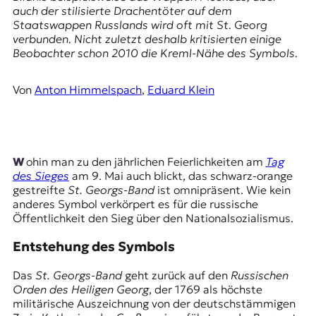
E
auch der stilisierte Drachentöter auf dem
K
Staatswappen Russlands wird oft mit St. Georg
verbunden. Nicht zuletzt deshalb kritisierten einige
O
Beobachter schon 2010 die Kreml-Nähe des Symbols.
D
Von
Anton Himmelspach
,
Eduard Klein
E
R
Wohin man zu den jährlichen Feierlichkeiten am
Tag
des Sieges
am 9. Mai auch blickt, das schwarz-orange
W
gestreifte
St. Georgs-Band
ist omnipräsent. Wie kein
i
anderes Symbol verkörpert es für die russische
s
Öffentlichkeit den Sieg über den Nationalsozialismus.
s
e
Entstehung des Symbols
n
,
Das
St. Georgs-Band
geht zurück auf den
Russischen
J
Orden des Heiligen Georg
, der 1769 als höchste
o
militärische Auszeichnung von der deutschstämmigen
u