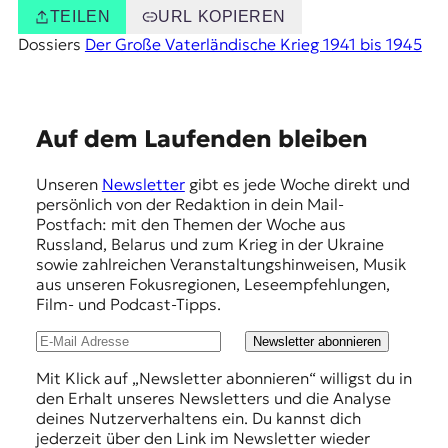
TEILEN
URL KOPIEREN
Dossiers
Der Große Vaterländische Krieg 1941 bis 1945
E
Auf dem Laufenden bleiben
m
Unseren
Newsletter
gibt es jede Woche direkt und
p
persönlich von der Redaktion in dein Mail-
f
Postfach: mit den Themen der Woche aus
Russland, Belarus und zum Krieg in der Ukraine
e
sowie zahlreichen Veranstaltungshinweisen, Musik
h
aus unseren Fokusregionen, Leseempfehlungen,
Film- und Podcast-Tipps.
l
u
Newsletter abonnieren
n
Mit Klick auf „Newsletter abonnieren“ willigst du in
den Erhalt unseres Newsletters und die Analyse
g
deines Nutzerverhaltens ein. Du kannst dich
e
jederzeit über den Link im Newsletter wieder