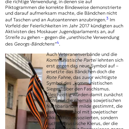
die richtige Verwendung, in denen sie auf
Piktogrammen die korrekte Bindeweise demonstrierte
und darauf aufmerksam machte, die Bändchen nicht
3
auf Taschen und an Autoantennen anzubringen.
Im
Vorfeld der Feierlichkeiten im Jahr 2017 kündigten auch
Aktivisten des Moskauer Jugendparlaments an, auf
Streife zu gehen – gegen die „unethische Verwendung
4
des
Georgs-Bändchens
“
.
Auch Veteranenverbände und die
Kommunistische Partei
lehnten sich
erst gegen das neue Symbol auf –
ersetzte das Bändchen doch die
Rote Fahne
, das zuvor wichtigste
Symbol des „kommunistischen
Sieges“ über den Faschismus.
Gleichzeitig wurden damit zunächst
nicht nur die ehemals sowjetischen
Nachbarländer milde gestimmt, die
das alte Symbol mit sowjetischer
Okkupation assoziierten, sondern
auch der russische Klerus, der die