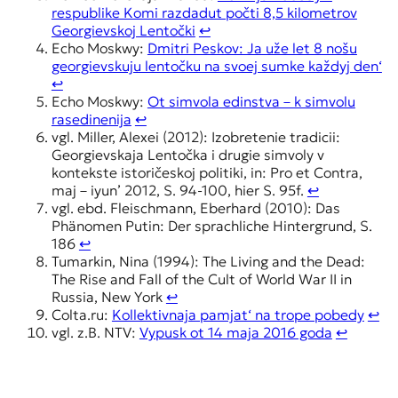
respublike Komi razdadut počti 8,5 kilometrov
Georgievskoj Lentočki
↩︎
Echo Moskwy:
Dmitri Peskov: Ja uže let 8 nošu
georgievskuju lentočku na svoej sumke každyj den‘
↩︎
Echo Moskwy:
Ot simvola edinstva – k simvolu
rasedinenija
↩︎
vgl. Miller, Alexei (2012): Izobretenie tradicii:
Georgievskaja Lentočka i drugie simvoly v
kontekste istoričeskoj politiki, in: Pro et Contra,
maj – iyun’ 2012, S. 94-100, hier S. 95f.
↩︎
vgl. ebd. Fleischmann, Eberhard (2010): Das
Phänomen Putin: Der sprachliche Hintergrund, S.
186
↩︎
Tumarkin, Nina (1994): The Living and the Dead:
The Rise and Fall of the Cult of World War II in
Russia, New York
↩︎
Colta.ru:
Kollektivnaja pamjat‘ na trope pobedy
↩︎
vgl. z.B. NTV:
Vypusk ot 14 maja 2016 goda
↩︎