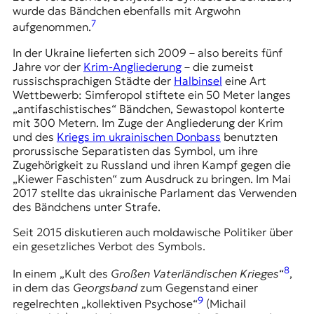
wurde das Bändchen ebenfalls mit Argwohn
7
aufgenommen.
In der Ukraine lieferten sich 2009 – also bereits fünf
Jahre vor der
Krim-Angliederung
– die zumeist
russischsprachigen Städte der
Halbinsel
eine Art
Wettbewerb: Simferopol stiftete ein 50 Meter langes
„antifaschistisches“ Bändchen, Sewastopol konterte
mit 300 Metern. Im Zuge der Angliederung der Krim
und des
Kriegs im ukrainischen Donbass
benutzten
prorussische Separatisten das Symbol, um ihre
Zugehörigkeit zu Russland und ihren Kampf gegen die
„Kiewer Faschisten“ zum Ausdruck zu bringen. Im Mai
2017 stellte das ukrainische Parlament das Verwenden
des Bändchens unter Strafe.
Seit 2015 diskutieren auch moldawische Politiker über
ein gesetzliches Verbot des Symbols.
8
In einem „Kult des
Großen Vaterländischen Krieges
“
,
in dem das
Georgsband
zum Gegenstand einer
9
regelrechten „kollektiven Psychose“
(Michail