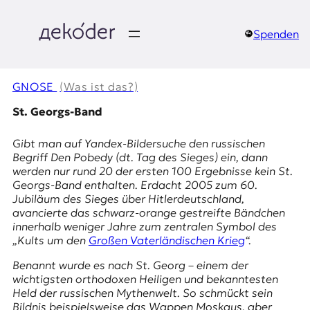
Zum
Inhalt
springen
Spenden
д
e
GNOSE
(Was ist das?)
k
St. Georgs-Band
o
Gibt man auf
Yandex
-Bildersuche den russischen
Begriff
Den Pobedy
(dt.
Tag des Sieges
) ein, dann
d
werden nur rund 20 der ersten 100 Ergebnisse kein
St.
Georgs-Band
enthalten. Erdacht 2005 zum 60.
e
Jubiläum des Sieges über Hitlerdeutschland,
avancierte das schwarz-orange gestreifte Bändchen
r
innerhalb weniger Jahre zum zentralen Symbol des
„Kults um den
Großen Vaterländischen Krieg
“.
|
Benannt wurde es nach St. Georg – einem der
D
wichtigsten orthodoxen Heiligen und bekanntesten
Held der russischen Mythenwelt. So schmückt sein
Bildnis beispielsweise das Wappen Moskaus, aber