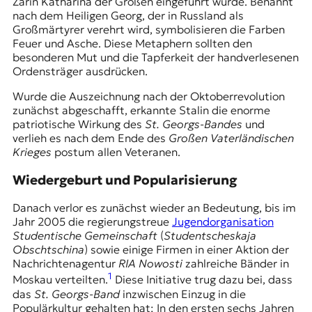
Zarin Katharina der Großen eingeführt wurde. Benannt
r
nach dem Heiligen Georg, der in Russland als
n
Großmärtyrer verehrt wird, symbolisieren die Farben
a
Feuer und Asche. Diese Metaphern sollten den
l
besonderen Mut und die Tapferkeit der handverlesenen
i
Ordensträger ausdrücken.
s
m
Wurde die Auszeichnung nach der Oktoberrevolution
u
zunächst abgeschafft, erkannte Stalin die enorme
s
patriotische Wirkung des
St. Georgs-Bandes
und
u
verlieh es nach dem Ende des
Großen Vaterländischen
n
Krieges
postum allen Veteranen.
d
M
Wiedergeburt und Popularisierung
e
d
Danach verlor es zunächst wieder an Bedeutung, bis im
i
Jahr 2005 die regierungstreue
Jugendorganisation
e
Studentische Gemeinschaft
(
Studentscheskaja
n
Obschtschina
) sowie einige Firmen in einer Aktion der
k
Nachrichtenagentur
RIA Nowosti
zahlreiche Bänder in
o
1
Moskau verteilten.
Diese Initiative trug dazu bei, dass
m
das
St. Georgs-Band
inzwischen Einzug in die
p
Populärkultur gehalten hat: In den ersten sechs Jahren
e