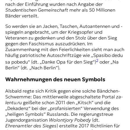
nach der Einführung wurden nach Angabe der
t
Studentischen Gemeinschaft
mehr als 50 Millionen
e
Bänder verteilt.
n
z
So werden sie an Jacken, Taschen, Autoantennen und -
z
spiegeln angebracht, um der Kriegsopfer und
u
Veteranen zu gedenken und den Stolz über den Sieg
O
gegen den Faschismus auszudrücken. Im
s
Zusammenhang mit den Feierlichkeiten sieht man auch
t
häufig patriotische Autoschriftzüge wie „Spasibo dedu
e
2
sa pobedu“ (dt. „Danke Opa für den Sieg“)
oder „Na
u
Berlin“ (dt. „Nach Berlin“).
r
o
Wahrnehmungen des neuen Symbols
p
a
Alsbald regte sich Kritik gegen eine solche Bändchen-
.
Schwemme: Das mittlerweile abgeschaltete Portal
za-
lentu.ru
geißelte schon 2011 den „Kitsch“ und die
„Dekadenz“ bei der „profanisierten“ Verwendung des
„heiligen Symbols“ Russlands. Die regierungstreue
Jugendorganisation
Wolontjory Pobedy
(dt.
Ehrenamtler des Sieges
) erstellte 2017 Richtlinien für