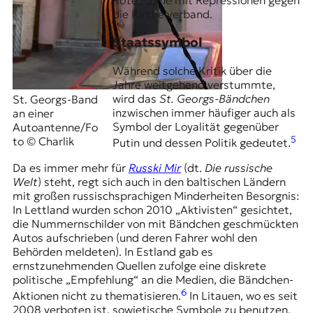
Rote Fahne
mit Repressionen gegen
die Kirche verband.
Staatssymbol
Während solche Kritik über die
Jahre weitgehend verstummte,
wird das
St. Georgs-Bändchen
St. Georgs-Band
inzwischen immer häufiger auch als
an einer
Symbol der Loyalität gegenüber
Autoantenne/Fo
5
to © Charlik
Putin und dessen Politik gedeutet.
Da es immer mehr für
Russki Mir
(dt.
Die russische
Welt
) steht, regt sich auch in den baltischen Ländern
mit großen russischsprachigen Minderheiten Besorgnis:
In Lettland wurden schon 2010 „Aktivisten“ gesichtet,
die Nummernschilder von mit Bändchen geschmückten
Autos aufschrieben (und deren Fahrer wohl den
Behörden meldeten). In Estland gab es
ernstzunehmenden Quellen zufolge eine diskrete
politische „Empfehlung“ an die Medien, die Bändchen-
6
Aktionen nicht zu thematisieren.
In Litauen, wo es seit
2008 verboten ist, sowjetische Symbole zu benutzen,