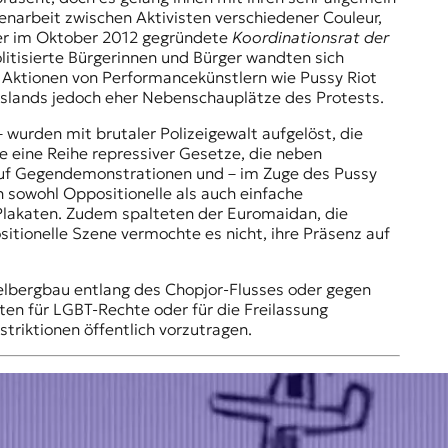
narbeit zwischen Aktivisten verschiedener Couleur,
 der im Oktober 2012 gegründete
Koordinationsrat der
litisierte Bürgerinnen und Bürger wandten sich
 Aktionen von Performancekünstlern wie Pussy Riot
sslands jedoch eher Nebenschauplätze des Protests.
 wurden mit brutaler Polizeigewalt aufgelöst, die
e eine Reihe repressiver Gesetze, die neben
 Auf Gegendemonstrationen und – im Zuge des Pussy
n sowohl Oppositionelle als auch einfache
 Plakaten. Zudem spalteten der Euromaidan, die
ositionelle Szene vermochte es nicht, ihre Präsenz auf
elbergbau entlang des Chopjor-Flusses oder gegen
en für LGBT-Rechte oder für die Freilassung
triktionen öffentlich vorzutragen.