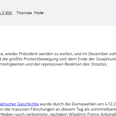
 II WK
Themen
Mehr
, wieder Präsident werden zu wollen, und im Dezember za
nd die größte Protestbewegung seit dem Ende der Sowjetuni
treitigkeiten und der repressiven Reaktion des Staates.
jetischer Geschichte
wurde durch die Dumawahlen am 4.12.201
en die massiven Fälschungen an diesem Tag als unmittelbaren
 Medien rasch verbreitete, nachdem Wladimir Putins Ankündi