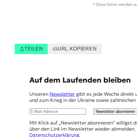
* Diese Daten werden au
TEILEN
URL KOPIEREN
E
Auf dem Laufenden bleiben
m
Unseren
Newsletter
gibt es jede Woche direkt 
p
und zum Krieg in der Ukraine sowie zahlreiche
f
Newsletter abonnieren
e
Mit Klick auf „Newsletter abonnieren“ willigst 
h
über den Link im Newsletter wieder abmelden. 
l
Datenschutzerklärung
.