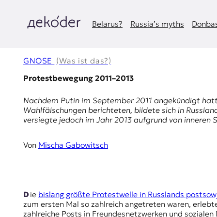
Zum
Inhalt
springen
Belarus?
Russia’s myths
Donbas
д
e
GNOSE
(Was ist das?)
k
Protestbewegung 2011–2013
o
Nachdem Putin im September 2011 angekündigt hatte
Wahlfälschungen berichteten, bildete sich in Russla
d
versiegte jedoch im Jahr 2013 aufgrund von inneren S
e
Von
Mischa Gabowitsch
r
|
D
Die
bislang größte Protestwelle in Russlands postsow
zum ersten Mal so zahlreich angetreten waren, erlebt
zahlreiche Posts in Freundesnetzwerken und sozialen