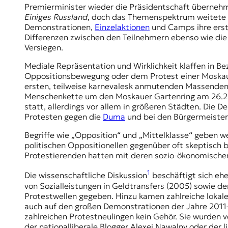
E
Premierminister wieder die Präsidentschaft übernehmen
K
Einiges Russland
, doch das Themenspektrum weitete si
Demonstrationen,
Einzelaktionen
und Camps ihre erste
O
Differenzen zwischen den Teilnehmern ebenso wie die
Versiegen.
D
Mediale Repräsentation und Wirklichkeit klaffen in Be
Oppositionsbewegung oder dem Protest einer Moskauer
E
ersten, teilweise karnevalesk anmutenden Massendemo
Menschenkette um den Moskauer Gartenring am 26.2.2
R
statt, allerdings vor allem in größeren Städten. Die 
Protesten gegen die
Duma
und bei den Bürgermeiste
W
Begriffe wie „Opposition“ und „Mittelklasse“ geben w
i
politischen Oppositionellen gegenüber oft skeptisch b
s
Protestierenden hatten mit deren sozio-ökonomischem
s
e
1
Die wissenschaftliche Diskussion
beschäftigt sich eh
n
von Sozialleistungen in Geldtransfers (2005) sowie 
,
Protestwellen gegeben. Hinzu kamen zahlreiche lokal
J
auch auf den großen Demonstrationen der Jahre 2011–1
o
zahlreichen Protestneulingen kein Gehör. Sie wurden 
u
der nationalliberale Blogger Alexej Nawalny oder der 