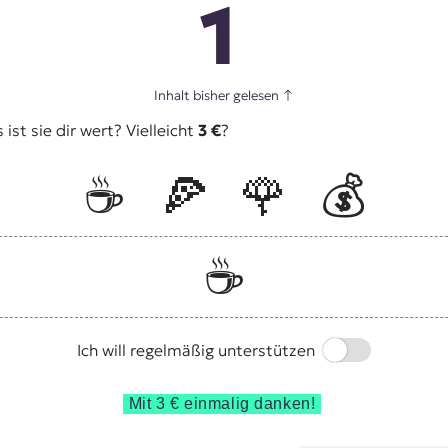
1
Inhalt bisher gelesen
↑
st sie dir wert? Vielleicht
3 €
?
☕️
🍕
🌹
💰
☕️
Switch
Ich will regelmäßig unterstützen
Mit 3 € einmalig danken!