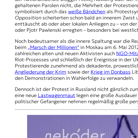
r
gehaltenen Parolen nicht, die Mehrheit der Protestie
n
symbolisiert durch das
weiße Bändchen
als Protestsy
a
Opposition
scheiterten schon bald an innerem Zwist u
l
enttäuscht ab oder aber lokalen Anliegen zu – von d
i
oder Pjotr Pawlenski erregten – besonders bei westl
s
m
Noch bedeutsamer als die innere Spaltung war die Reak
u
beim
„Marsch der Millionen“
in Moskau am 6. Mai 2012 
s
zahlreichen alten und neuen Aktivisten auch
NGO-Mita
u
Riot-Prozesses und schließlich der Ereignisse in der 
n
Protestierende zunehmend als dekadente, prowestliche
d
Angliederung der Krim
sowie der
Krieg im Donbass
Lib
M
den Demonstrationen in Wahlerfolge zu verwandeln.
e
d
Dennoch ist der Protest in Russland nicht gänzlich 
i
eine neue
Lastwagenmaut
legen eine große Ausdauer 
e
politischer Gefangener nehmen regelmäßig große persön
n
k
o
m
p
e