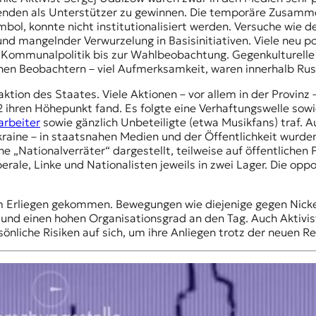
renden als Unterstützer zu gewinnen. Die temporäre Zusamme
mbol, konnte nicht institutionalisiert werden. Versuche wie
nd mangelnder Verwurzelung in Basisinitiativen. Viele neu po
er Kommunalpolitik bis zur Wahlbeobachtung. Gegenkulturelle
ichen Beobachtern – viel Aufmerksamkeit, waren innerhalb Ru
tion des Staates. Viele Aktionen – vor allem in der Provinz –
ihren Höhepunkt fand. Es folgte eine Verhaftungswelle sowi
rbeiter
sowie gänzlich Unbeteiligte (etwa Musikfans) traf.
Ukraine – in staatsnahen Medien und der Öffentlichkeit wurde
 „Nationalverräter“ dargestellt, teilweise auf öffentlichen
erale, Linke und Nationalisten jeweils in zwei Lager. Die opp
zum Erliegen gekommen. Bewegungen wie diejenige gegen Nick
und einen hohen Organisationsgrad an den Tag. Auch Aktivist
liche Risiken auf sich, um ihre Anliegen trotz der neuen Res