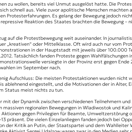
 zu wollen, bereits viel Unmut ausgelöst hatte. Die Protest
ch schnell aus. Viele zuvor apolitische Menschen machten auf
n Protesterfahrungen. Es gelang der Bewegung jedoch nicht,
 repressive Reaktion des Staates brachten die Bewegung – ni
zug auf die Protestbewegung weit auseinander. In journalisti
 „kreativen“ oder Mittelklasse. Oft wird auch nur vom Prot
nstrationen in der Hauptstadt mit jeweils über 100.000 Te
012. Tatsächlich fanden Proteste gegen Wahlfälschungen in
Demonstrationswelle versiegte in der Provinz erst gegen Ende
rwahlen im September nach.
enig Aufschluss: Die meisten Protestaktionen wurden nicht v
is ablehnend eingestellt, und die Motivationen der in Alter
 Status meist nichts zu tun.
er mit der Dynamik zwischen verschiedenen Teilnehmern un
den massiven regionalen Bewegungen in Wladiwostok und Kali
e Aktionen gegen Privilegien für Beamte, Umweltzerstörung
3 präsent. Die vielen Einzelanliegen fanden jedoch bei Oppo
von der Kritik an Putin, der Staatspartei und dem Wahlleiter
linke Aktivist Sergej Udalzow waren zwar in den Medien sehr 