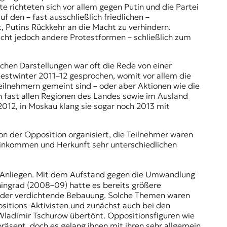
e richteten sich vor allem gegen Putin und die Partei
 den – fast ausschließlich friedlichen –
 Putins Rückkehr an die Macht zu verhindern.
cht jedoch andere Protestformen – schließlich zum
schen Darstellungen war oft die Rede von einer
estwinter 2011–12 gesprochen, womit vor allem die
ilnehmern gemeint sind – oder aber Aktionen wie die
 fast allen Regionen des Landes sowie im Ausland
 2012, in Moskau klang sie sogar noch 2013 mit
on der Opposition organisiert, die Teilnehmer waren
, Einkommen und Herkunft sehr unterschiedlichen
d Anliegen. Mit dem Aufstand gegen die Umwandlung
ningrad (2008–09) hatte es bereits größere
 oder verdichtende Bebauung. Solche Themen waren
sitions-Aktivisten und zunächst auch bei den
 Wladimir Tschurow übertönt. Oppositionsfiguren wie
präsent, doch es gelang ihnen mit ihren sehr allgemein