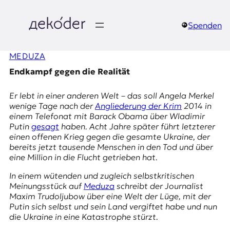
Zum
Inhalt
springen
Spenden
д
MEDUZA
e
Endkampf gegen die Realität
k
Er lebt in einer anderen Welt – das soll Angela Merkel
o
wenige Tage nach der
Angliederung der Krim
2014 in
einem Telefonat mit Barack Obama über Wladimir
d
Putin
gesagt
haben. Acht Jahre später führt letzterer
einen offenen Krieg gegen die gesamte Ukraine, der
e
bereits jetzt tausende Menschen in den Tod und über
eine Million in die Flucht getrieben hat.
r
In einem wütenden und zugleich selbstkritischen
|
Meinungsstück auf
Meduza
schreibt der Journalist
Maxim Trudoljubow über eine Welt der Lüge, mit der
D
Putin sich selbst und sein Land vergiftet habe und nun
die Ukraine in eine Katastrophe stürzt.