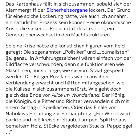
Das Kartenhaus fällt in sich zusammen, sobald sich der
Klammergriff der
Sicherheitsorgane
lockert. Der Grund
für eine solche Lockerung hätte, wie auch ich annahm,
ein natürlicher Prozess sein können – eine ökonomische
Krise, die sinkende Popularität des Leaders, ein
Generationenwechsel in den Machtstrukturen.
So eine Krise hätte die künstlichen Figuren vom Feld
gefegt: Die sogenannten „Politiker“ und „Journalisten“
(ja, genau, in Anführungszeichen) wären einfach von der
Bildfläche verschwunden, denn sie funktionieren wie
Maschinen, nur so lange, wie sie vom Staat gespeist
werden. Die Bürger Russlands wären aus ihrer
Verblendung erwacht und hätten mitangesehen, wie
die Kulisse in sich zusammenstürzt. Wie geht doch
gleich das Ende von
Alice im Wunderland
: Der König,
die Königin, die Ritter und Richter verwandeln sich mit
einem Schlag in Spielkarten. Oder das Finale von
Nabokovs
Einladung zur Enthauptung: „Ein Wirbelwind
packte und ließ kreiseln: Staub, Lumpen, Splitter aus
bemaltem Holz, Stücke vergoldeten Stucks, Pappziegel
…“