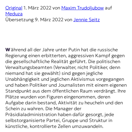
E
Original
1. März 2022
von
Maxim Trudoljubow
auf
K
Meduza
Übersetzung
9. März 2022
von
Jennie Seitz
O
D
E
Während all der Jahre unter Putin hat die russische
Regierung einen erbitterten, aggressiven Kampf gegen
R
die gesellschaftliche Realität geführt. Die politischen
Verwaltungsbeamten (Verwalter, nicht Politiker, denn
niemand hat sie gewählt) sind gegen jegliche
W
Unabhängigkeit und jeglichen Aktivismus vorgegangen
i
und haben Politiker und Journalisten mit einem eigenen
s
Standpunkt aus dem öffentlichen Raum verdrängt. Ihre
s
Plätze wurden von Figuren eingenommen, deren
e
Aufgabe darin bestand, Aktivität zu heucheln und den
n
Schein zu wahren. Die Manager der
,
Präsidialadministration haben dafür gesorgt, jede
J
selbstorganisierte Partei, Gruppe und Struktur in
o
künstliche, kontrollierte Zellen umzuwandeln.
u