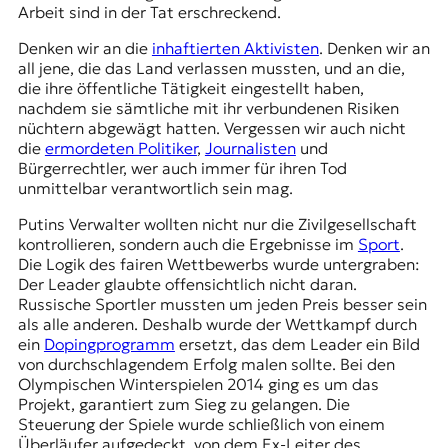
Arbeit sind in der Tat erschreckend.
t
e
Denken wir an die
inhaftierten Aktivisten
. Denken wir an
n
all jene, die das Land verlassen mussten, und an die,
z
die ihre öffentliche Tätigkeit eingestellt haben,
z
nachdem sie sämtliche mit ihr verbundenen Risiken
u
nüchtern abgewägt hatten. Vergessen wir auch nicht
O
die
ermordeten Politiker
,
Journalisten
und
s
Bürgerrechtler, wer auch immer für ihren Tod
t
unmittelbar verantwortlich sein mag.
e
u
Putins Verwalter wollten nicht nur die Zivilgesellschaft
r
kontrollieren, sondern auch die Ergebnisse im
Sport
.
o
Die Logik des fairen Wettbewerbs wurde untergraben:
p
Der Leader glaubte offensichtlich nicht daran.
a
Russische Sportler mussten um jeden Preis besser sein
.
als alle anderen. Deshalb wurde der Wettkampf durch
ein
Dopingprogramm
ersetzt, das dem Leader ein Bild
von durchschlagendem Erfolg malen sollte. Bei den
Olympischen Winterspielen 2014
ging es um das
Projekt, garantiert zum Sieg zu gelangen. Die
Steuerung der Spiele wurde schließlich von einem
Überläufer aufgedeckt, von dem Ex-Leiter des