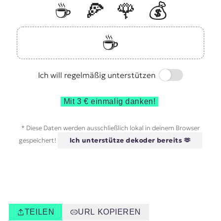
☕️
🍕
🌹
💰
☕️
Switch
Ich will regelmäßig unterstützen
Mit 3 € einmalig danken!
* Diese Daten werden ausschließlich lokal in deinem Browser
gespeichert!
Ich unterstütze dekoder bereits 🫶
TEILEN
URL KOPIEREN