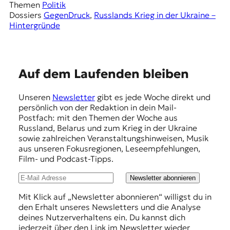
Themen
Politik
Dossiers
GegenDruck
, 
Russlands Krieg in der Ukraine –
Hintergründe
E
Auf dem Laufenden bleiben
m
Unseren
Newsletter
gibt es jede Woche direkt und
p
persönlich von der Redaktion in dein Mail-
f
Postfach: mit den Themen der Woche aus
Russland, Belarus und zum Krieg in der Ukraine
e
sowie zahlreichen Veranstaltungshinweisen, Musik
h
aus unseren Fokusregionen, Leseempfehlungen,
Film- und Podcast-Tipps.
l
u
Newsletter abonnieren
n
Mit Klick auf „Newsletter abonnieren“ willigst du in
den Erhalt unseres Newsletters und die Analyse
g
deines Nutzerverhaltens ein. Du kannst dich
e
jederzeit über den Link im Newsletter wieder