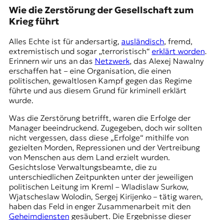
r
Wie die Zerstörung der Gesellschaft zum
n
Krieg führt
a
l
Alles Echte ist für andersartig,
ausländisch
, fremd,
i
extremistisch
und sogar „terroristisch“
erklärt worden
.
s
Erinnern wir uns an das
Netzwerk
, das Alexej Nawalny
m
erschaffen hat – eine Organisation, die einen
u
politischen, gewaltlosen Kampf gegen das Regime
s
führte und aus diesem Grund für kriminell erklärt
u
wurde.
n
d
Was die Zerstörung betrifft, waren die Erfolge der
M
Manager beeindruckend. Zugegeben, doch wir sollten
e
nicht vergessen, dass diese „Erfolge“ mithilfe von
d
gezielten Morden, Repressionen und der Vertreibung
i
von Menschen aus dem Land erzielt wurden.
e
Gesichtslose Verwaltungsbeamte, die zu
n
unterschiedlichen Zeitpunkten unter der jeweiligen
k
politischen Leitung im Kreml – Wladislaw Surkow,
o
Wjatscheslaw Wolodin, Sergej Kirijenko – tätig waren,
m
haben das Feld in enger Zusammenarbeit mit den
p
Geheimdiensten
gesäubert. Die Ergebnisse dieser
e