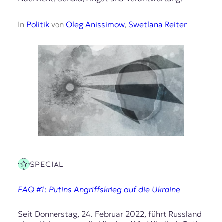
In
Politik
von
Oleg Anissimow
,
Swetlana Reiter
SPECIAL
FAQ #1: Putins Angriffskrieg auf die Ukraine
Seit Donnerstag, 24. Februar 2022, führt Russland