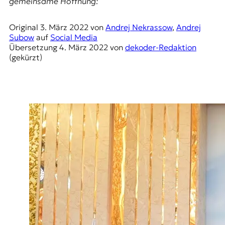
gemeinsame Hoffnung:
r
n
a
Original
3. März 2022
von
Andrej Nekrassow
,
Andrej
l
Subow
auf
Social Media
i
Übersetzung
4. März 2022
von
dekoder-Redaktion
s
(gekürzt)
m
u
s
u
n
d
M
e
d
i
e
n
k
o
m
p
e