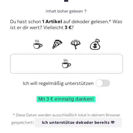
Inhalt bisher gelesen
↑
Du hast schon
1 Artikel
auf dekoder gelesen.* Was
ist er dir wert? Vielleicht
3 €
?
☕️
🍕
🌹
💰
☕️
Switch
Ich will regelmäßig unterstützen
Mit 3 € einmalig danken!
* Diese Daten werden ausschließlich lokal in deinem Browser
gespeichert!
Ich unterstütze dekoder bereits 🫶