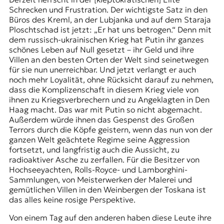
Schrecken und Frustration. Der wichtigste Satz in den
Büros des Kreml, an der Lubjanka und auf dem Staraja
Ploschtschad ist jetzt: „Er hat uns betrogen.“ Denn mit
dem russisch-ukrainischen Krieg hat Putin ihr ganzes
schönes Leben
auf Null gesetzt
– ihr Geld und ihre
Villen an den besten Orten der Welt sind seinetwegen
für sie nun unerreichbar. Und jetzt verlangt er auch
noch mehr Loyalität, ohne Rücksicht darauf zu nehmen,
dass die Komplizenschaft in diesem Krieg viele von
ihnen zu Kriegsverbrechern und zu Angeklagten in Den
Haag macht. Das war mit Putin so nicht abgemacht.
Außerdem würde ihnen das Gespenst des Großen
Terrors durch die Köpfe geistern, wenn das nun von der
ganzen Welt geächtete Regime seine Aggression
fortsetzt, und langfristig auch die Aussicht, zu
radioaktiver Asche
zu zerfallen. Für die Besitzer von
Hochseeyachten, Rolls-Royce- und Lamborghini-
Sammlungen, von Meisterwerken der Malerei und
gemütlichen Villen in den Weinbergen der Toskana ist
das alles keine rosige Perspektive.
Von einem Tag auf den anderen haben diese Leute ihre