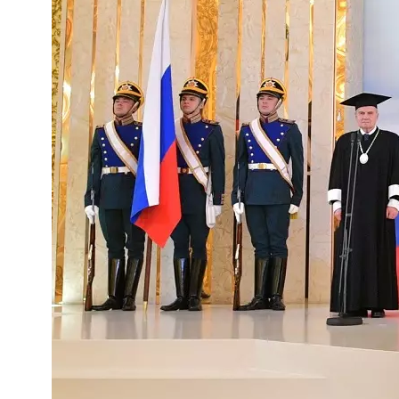
t
e
n
z
z
u
O
s
t
e
u
r
o
p
a
.