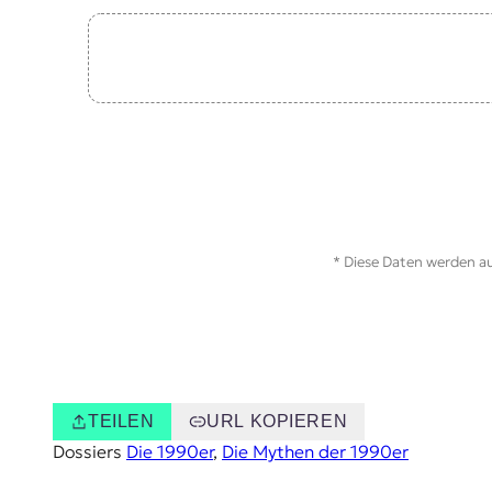
t
e
n
z
z
u
O
s
t
e
u
r
* Diese Daten werden au
o
p
a
.
TEILEN
URL KOPIEREN
Dossiers
Die 1990er
, 
Die Mythen der 1990er