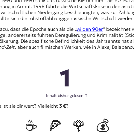
 1990 und 1996 sank das russische BIP um mehr als 50 %. Di
rung in Armut. 1998 führte die Wirtschaftskrise in den asia
 wirtschaftlichen Niedergang beschleunigten, was zur Zahlun
te sich die rohstoffabhängige russische Wirtschaft wieder s
zu, dass die Epoche auch als die „
wilden 90er
“ bezeichnet 
e; andererseits führten Deregulierung und Kriminalität (Sti
kerung. Die spezifische Befindlichkeit des Jahrzehnts hat sic
d-Zeit
, aber auch filmischen Werken, wie in Alexej Balaban
1
Inhalt bisher gelesen
↑
st sie dir wert? Vielleicht
3 €
?
☕️
🍕
🌹
💰