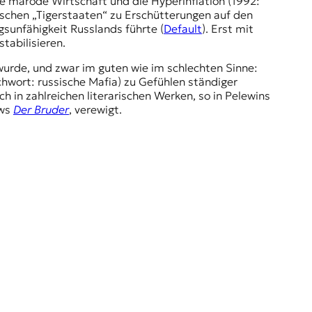
e marode Wirtschaft und die Hyperinflation (1992:
tischen „Tigerstaaten“ zu Erschütterungen auf den
gsunfähigkeit Russlands führte (
Default
). Erst mit
tabilisieren.
wurde, und zwar im guten wie im schlechten Sinne:
chwort: russische Mafia) zu Gefühlen ständiger
h in zahlreichen literarischen Werken, so in Pelewins
ows
Der Bruder
, verewigt.