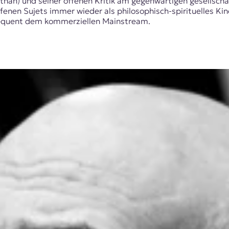
than) und seiner offenen Kritik am gegenwärtigen gesellscha
enen Sujets immer wieder als philosophisch-spirituelles Kino
sequent dem kommerziellen Mainstream.