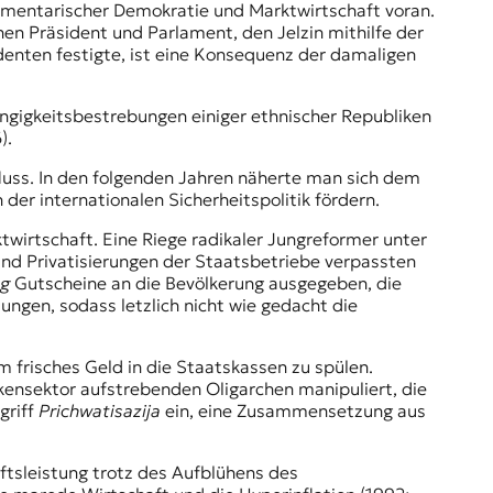
amentarischer Demokratie und Marktwirtschaft voran.
en Präsident und Parlament, den Jelzin mithilfe der
denten festigte, ist eine Konsequenz der damaligen
ängigkeitsbestrebungen einiger ethnischer Republiken
).
luss. In den folgenden Jahren näherte man sich dem
der internationalen Sicherheitspolitik fördern.
ktwirtschaft. Eine Riege radikaler Jungreformer unter
 und Privatisierungen der Staatsbetriebe verpassten
ng
Gutscheine an die Bevölkerung ausgegeben, die
ungen, sodass letzlich nicht wie gedacht die
m frisches Geld in die Staatskassen zu spülen.
nsektor aufstrebenden Oligarchen manipuliert, die
griff
Prichwatisazija
ein, eine Zusammensetzung aus
ftsleistung trotz des Aufblühens des