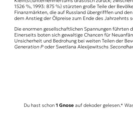
Klein(st)unternehmertums drastisch zurück; zwischen
r
1526 %, 1993: 875 %) stürzten große Teile der Bevölke
n
Finanzmärkten, die auf Russland übergrifffen und den
a
dem Anstieg der Ölpreise zum Ende des Jahrzehnts soll
l
i
Die enormen gesellschaftlichen Spannungen führten da
s
Einerseits boten sich gewaltige Chancen für Neuanfäng
m
Unsicherheit und Bedrohung bei weiten Teilen der Bevöl
u
Generation P
oder Swetlana Alexijewitschs
Secondhan
s
u
n
d
M
e
d
i
e
n
Du hast schon
1 Gnose
auf dekoder gelesen.* Was i
k
o
m
p
e