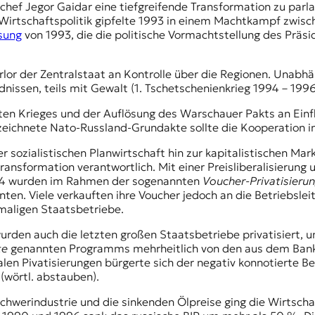
hef Jegor Gaidar eine tiefgreifende Transformation zu parl
Wirtschaftspolitik gipfelte 1993 in einem Machtkampf zwisch
sung
von 1993, die die politische Vormachtstellung des Präsi
lor der Zentralstaat an Kontrolle über die Regionen. Unabh
issen, teils mit Gewalt (1. Tschetschenienkrieg 1994 – 1996
ten Krieges und der Auflösung des Warschauer Pakts an Einf
zeichnete Nato-Russland-Grundakte sollte die Kooperation in 
 sozialistischen Planwirtschaft hin zur kapitalistischen Mar
ansformation verantwortlich. Mit einer Preisliberalisierung
994 wurden im Rahmen der sogenannten
Voucher-Privatisieru
ten. Viele verkauften ihre Voucher jedoch an die Betriebsleit
maligen Staatsbetriebe.
rden auch die letzten großen Staatsbetriebe privatisiert, u
te
genannten Programms mehrheitlich von den aus dem Banke
alen Pivatisierungen bürgerte sich der negativ konnotierte Be
(wörtl. abstauben).
chwerindustrie und die sinkenden Ölpreise ging die Wirtscha