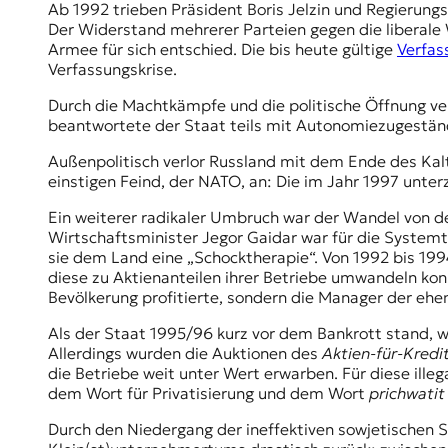
E
Ab 1992 trieben Präsident
Boris Jelzin
und Regierungsc
Der Widerstand mehrerer Parteien gegen die liberale 
K
Armee für sich entschied. Die bis heute gültige
Verfas
Verfassungskrise.
O
Durch die Machtkämpfe und die politische Öffnung ver
D
beantwortete der Staat teils mit Autonomiezugeständn
E
Außenpolitisch verlor Russland mit dem Ende des Kal
einstigen Feind, der NATO, an: Die im Jahr 1997 unter
R
Ein weiterer radikaler Umbruch war der Wandel von der
Wirtschaftsminister Jegor Gaidar war für die Systemtr
W
sie dem Land eine „Schocktherapie“. Von 1992 bis 1
i
diese zu Aktienanteilen ihrer Betriebe umwandeln konn
s
Bevölkerung profitierte, sondern die Manager der ehe
s
e
Als der Staat 1995/96 kurz vor dem Bankrott stand, wu
n
Allerdings wurden die Auktionen des
Aktien-für-Kredi
,
die Betriebe weit unter Wert erwarben. Für diese illeg
J
dem Wort für Privatisierung und dem Wort
prichwatit
o
Durch den Niedergang der ineffektiven sowjetischen S
u