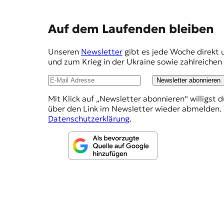
E
Auf dem Laufenden bleiben
m
Unseren
Newsletter
gibt es jede Woche direkt 
p
und zum Krieg in der Ukraine sowie zahlreiche
f
Newsletter abonnieren
e
Mit Klick auf „Newsletter abonnieren“ willigst 
h
über den Link im Newsletter wieder abmelden. 
l
Datenschutzerklärung
.
u
n
g
e
n