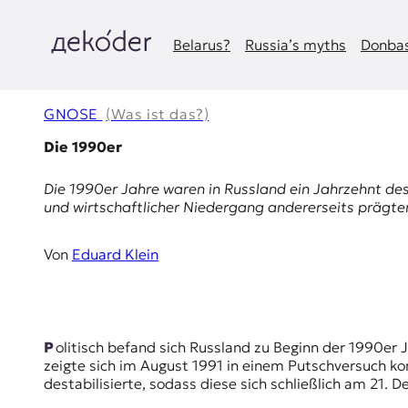
Zum
Inhalt
springen
Belarus?
Russia’s myths
Donbas
д
e
GNOSE
(Was ist das?)
k
Die 1990er
o
Die 1990er Jahre waren in Russland ein Jahrzehnt des
und wirtschaftlicher Niedergang andererseits prägten
d
e
Von
Eduard Klein
r
|
Politisch befand sich Russland zu Beginn der 1990er Jahre im Spannungsfeld zwischen demokratischen und reaktionären Kräften. Die Zerissenheit der politischen Eliten
D
zeigte sich im August 1991 in einem Putschversuch ko
destabilisierte, sodass diese sich schließlich am 21. 