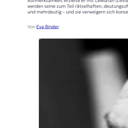
Aufmerksamkeit erzielte er mit Lewiafan (Levia
werden seine zum Teil rätselhaften, deutungsoff
und mehrdeutig – und sie verweigern sich kon
Von
Eva Binder