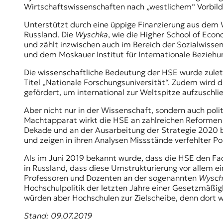
E
Wirtschaftswissenschaften nach „westlichem“ Vorbild
K
Unterstützt durch eine üppige Finanzierung aus dem W
Russland. Die
Wyschka
, wie die Higher School of Econ
O
und zählt inzwischen auch im Bereich der Sozialwis
und dem Moskauer Institut für Internationale Beziehu
D
Die wissenschaftliche Bedeutung der HSE wurde zuletzt
E
Titel „Nationale Forschungsuniversität“. Zudem wird die
gefördert, um international zur Weltspitze aufzusch
R
Aber nicht nur in der Wissenschaft, sondern auch polit
Machtapparat wirkt die HSE an zahlreichen Reformen 
W
Dekade und an der Ausarbeitung der Strategie 2020 bet
i
und zeigen in ihren Analysen Missstände verfehlter Pol
s
s
Als im Juni 2019 bekannt wurde, dass die HSE den Fa
e
in Russland, dass diese Umstrukturierung vor allem ei
n
Professoren und Dozenten an der sogenannten
Wysc
,
Hochschulpolitik der letzten Jahre einer Gesetzmäßi
J
würden aber Hochschulen zur Zielscheibe, denn dort w
o
u
Stand: 09.07.2019