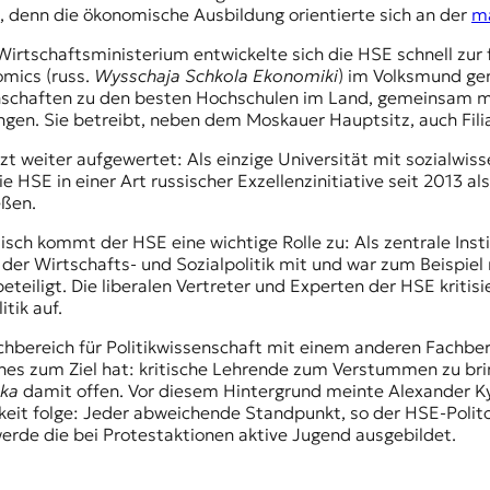
, denn die ökonomische Ausbildung orientierte sich an der
ma
irtschaftsministerium entwickelte sich die HSE schnell zur f
omics (russ.
Wysschaja Schkola Ekonomiki
) im Volksmund gen
senschaften zu den besten Hochschulen im Land, gemeinsam 
ngen. Sie betreibt, neben dem Moskauer Hauptsitz, auch Fil
 weiter aufgewertet: Als einzige Universität mit sozialwiss
 HSE in einer Art russischer Exzellenzinitiative seit 2013 al
ließen.
isch kommt der HSE eine wichtige Rolle zu: Als zentrale Insti
der Wirtschafts- und Sozialpolitik mit und war zum Beispiel
eiligt. Die liberalen Vertreter und Experten der HSE kritis
itik auf.
chbereich für Politikwissenschaft mit einem anderen Fachbe
nes zum Ziel hat: kritische Lehrende zum Verstummen zu bring
hka
damit offen. Vor diesem Hintergrund meinte Alexander 
gkeit folge: Jeder abweichende Standpunkt, so der HSE-Poli
erde die bei Protestaktionen aktive Jugend ausgebildet.