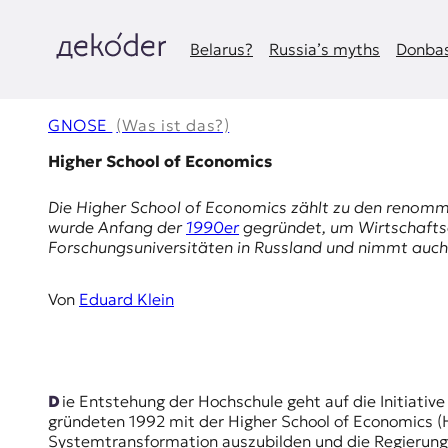
Zum
Inhalt
springen
Belarus?
Russia’s myths
Donbas
д
e
GNOSE
(Was ist das?)
k
Higher School of Economics
o
Die
Higher School of Economics
zählt zu den renommi
wurde Anfang der
1990er
gegründet, um Wirtschaftse
d
Forschungsuniversitäten in Russland und nimmt auch po
e
Von
Eduard Klein
r
|
D
Die Entstehung der Hochschule geht auf die Initiative führender liberaler Ökonomen und Reformer wie Jewgeni Jasin, Jaroslaw Kusminow und Jegor Gaidar zurück. Sie
gründeten 1992 mit der Higher School of Economics (H
Systemtransformation auszubilden und die Regierung 