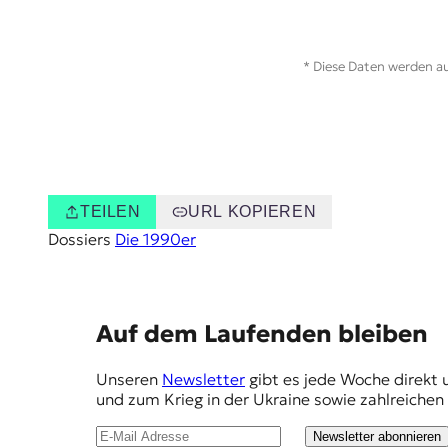
t
e
n
* Diese Daten werden au
z
z
u
O
s
t
e
TEILEN
URL KOPIEREN
u
r
Dossiers
Die 1990er
o
p
a
.
E
Auf dem Laufenden bleiben
m
Unseren
Newsletter
gibt es jede Woche direkt 
p
und zum Krieg in der Ukraine sowie zahlreiche
f
Newsletter abonnieren