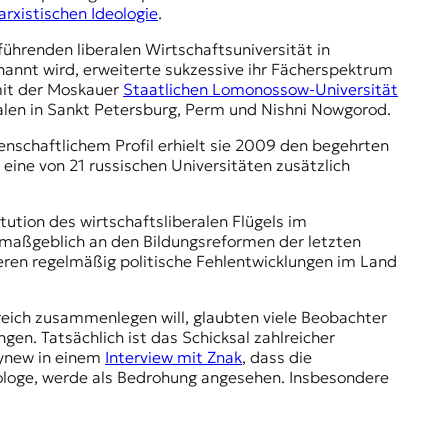
rxistischen Ideologie
.
ührenden liberalen Wirtschaftsuniversität in
annt wird, erweiterte sukzessive ihr Fächerspektrum
mit der Moskauer
Staatlichen Lomonossow-Universität
ialen in Sankt Petersburg, Perm und
Nishni Nowgorod
.
enschaftlichem Profil erhielt sie 2009 den begehrten
s eine von 21 russischen Universitäten zusätzlich
tution des wirtschaftsliberalen Flügels im
 maßgeblich an den Bildungsreformen der letzten
ieren regelmäßig politische Fehlentwicklungen im Land
reich zusammenlegen will, glaubten viele Beobachter
en. Tatsächlich ist das Schicksal zahlreicher
Kynew in einem
Interview mit Znak
, dass die
tologe, werde als Bedrohung angesehen. Insbesondere