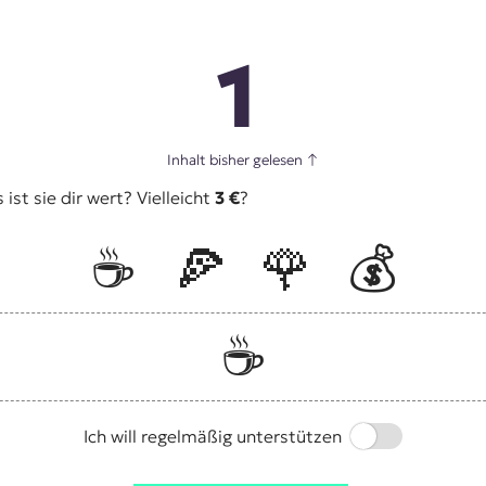
1
Inhalt bisher gelesen
↑
st sie dir wert? Vielleicht
3 €
?
☕️
🍕
🌹
💰
☕️
Switch
Ich will regelmäßig unterstützen