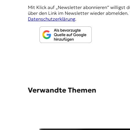
e
Mit Klick auf „Newsletter abonnieren“ willigst 
h
über den Link im Newsletter wieder abmelden. 
l
Datenschutzerklärung
.
u
n
g
e
n
Verwandte Themen