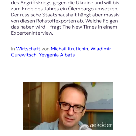
r
des Angriffskriegs gegen die Ukraine und will bis
n
zum Ende des Jahres ein Ölembargo umsetzen.
a
Der russische Staatshaushalt hängt aber massiv
l
von diesen Rohstoffexporten ab. Welche Folgen
i
das haben wird – fragt The New Times in einem
s
Experteninterview.
m
u
In
Wirtschaft
von
Michail Krutichin
,
Wladimir
s
Gurewitsch
,
Yevgenia Albats
u
n
d
M
e
d
i
e
n
k
o
m
p
e