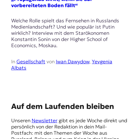
vorbereiteten Boden fällt“
Welche Rolle spielt das Fernsehen in Russlands
Medienlandschaft? Und wie populär ist Putin
wirklich? Interview mit dem Starökonomen
Konstantin Sonin von der Higher School of
Economics, Moskau.
In
Gesellschaft
von
Iwan Dawydow
,
Yevgenia
Albats
E
Auf dem Laufenden bleiben
m
Unseren
Newsletter
gibt es jede Woche direkt und
p
persönlich von der Redaktion in dein Mail-
f
Postfach: mit den Themen der Woche aus
Russland, Belarus und zum Krieg in der Ukraine