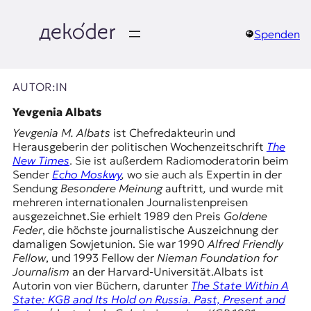
Zum
Inhalt
springen
Spenden
д
e
AUTOR:IN
k
Yevgenia Albats
Yevgenia M. Albats
ist Chefredakteurin und
o
Herausgeberin der politischen Wochenzeitschrift
The
New Times
. Sie ist außerdem Radiomoderatorin beim
d
Sender
Echo Moskwy
,
wo sie auch als Expertin in der
Sendung
Besondere Meinung
auftritt
,
und wurde mit
e
mehreren internationalen Journalistenpreisen
ausgezeichnet.Sie erhielt 1989 den Preis
Goldene
r
Feder
, die höchste journalistische Auszeichnung der
damaligen Sowjetunion. Sie war 1990
Alfred Friendly
|
Fellow
, und 1993 Fellow der
Nieman Foundation for
Journalism
an der Harvard-Universität.Albats ist
D
Autorin von vier Büchern, darunter
The State Within A
State: KGB and Its Hold on Russia. Past, Present and