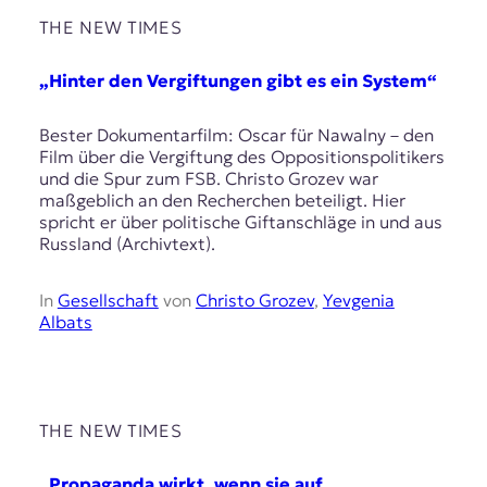
t
THE NEW TIMES
e
n
„Hinter den Vergiftungen gibt es ein System“
z
z
u
Bester Dokumentarfilm: Oscar für Nawalny – den
O
Film über die Vergiftung des Oppositionspolitikers
s
und die Spur zum FSB. Christo Grozev war
t
maßgeblich an den Recherchen beteiligt. Hier
e
spricht er über politische Giftanschläge in und aus
u
Russland (Archivtext).
r
o
In
Gesellschaft
von
Christo Grozev
,
Yevgenia
p
Albats
a
.
THE NEW TIMES
„Propaganda wirkt, wenn sie auf