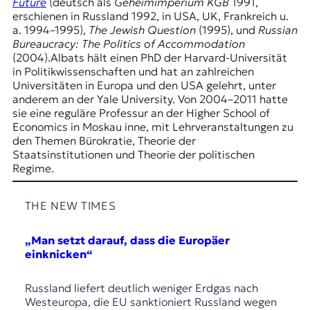
E
Future
(deutsch als
Geheimimperium KGB
1991,
erschienen in Russland 1992, in USA, UK, Frankreich u.
K
a. 1994–1995),
The Jewish Question
(1995), und
Russian
Bureaucracy: The Politics of Accommodation
O
(2004).Albats hält einen PhD der Harvard-Universität
in Politikwissenschaften und hat an zahlreichen
D
Universitäten in Europa und den USA gelehrt, unter
anderem an der Yale University. Von 2004–2011 hatte
E
sie eine reguläre Professur an der Higher School of
Economics in Moskau inne, mit Lehrveranstaltungen zu
R
den Themen Bürokratie, Theorie der
Staatsinstitutionen und Theorie der politischen
Regime.
W
i
s
THE NEW TIMES
s
e
„Man setzt darauf, dass die Europäer
n
einknicken“
,
J
o
Russland liefert deutlich weniger Erdgas nach
u
Westeuropa, die EU sanktioniert Russland wegen