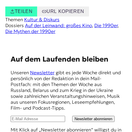
TEILEN
URL KOPIEREN
Themen
Kultur & Diskurs
Dossiers
Auf der Leinwand: großes Kino
, 
Die 1990er
, 
Die Mythen der 1990er
E
Auf dem Laufenden bleiben
m
Unseren
Newsletter
gibt es jede Woche direkt und
p
persönlich von der Redaktion in dein Mail-
f
Postfach: mit den Themen der Woche aus
Russland, Belarus und zum Krieg in der Ukraine
e
sowie zahlreichen Veranstaltungshinweisen, Musik
h
aus unseren Fokusregionen, Leseempfehlungen,
Film- und Podcast-Tipps.
l
u
Newsletter abonnieren
n
Mit Klick auf „Newsletter abonnieren“ willigst du in