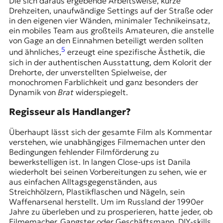
Die sich daraus ergebende Arbeitsweise, kurze
Drehzeiten, unaufwändige Settings auf der Straße oder
in den eigenen vier Wänden, minimaler Technikeinsatz,
ein mobiles Team aus großteils Amateuren, die anstelle
von Gage an den Einnahmen beteiligt werden sollten
5
und ähnliches,
erzeugt eine spezifische Ästhetik, die
sich in der authentischen Ausstattung, dem Kolorit der
Drehorte, der unverstellten Spielweise, der
monochromen Farblichkeit und ganz besonders der
Dynamik von
Brat
widerspiegelt.
Regisseur als Handlanger?
Überhaupt lässt sich der gesamte Film als Kommentar
verstehen, wie unabhängiges Filmemachen unter den
Bedingungen fehlender Filmförderung zu
bewerkstelligen ist. In langen Close-ups ist Danila
wiederholt bei seinen Vorbereitungen zu sehen, wie er
aus einfachen Alltagsgegenständen, aus
Streichhölzern, Plastikflaschen und Nägeln, sein
Waffenarsenal herstellt. Um im Russland der 1990er
Jahre zu überleben und zu prosperieren, hatte jeder, ob
Filmemacher, Gangster oder Geschäftsmann, DIY-skills