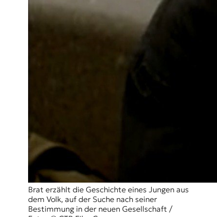
t
e
n
z
z
u
O
s
t
e
u
r
o
p
a
.
Brat erzählt die Geschichte eines Jungen aus
dem Volk, auf der Suche nach seiner
Bestimmung in der neuen Gesellschaft /