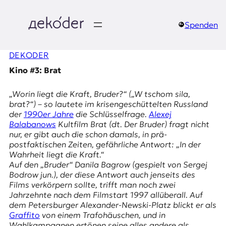
Zum
Inhalt
springen
Spenden
д
DEKODER
e
Kino #3: Brat
k
„Worin liegt die Kraft, Bruder?“ („W tschom sila,
o
brat?“) – so lautete im krisengeschüttelten Russland
der
1990er Jahre
die Schlüsselfrage.
Alexej
d
Balabanows
Kultfilm
Brat
(dt.
Der Bruder
) fragt nicht
nur, er gibt auch die schon damals, in prä-
e
postfaktischen Zeiten, gefährliche Antwort: „In der
Wahrheit liegt die Kraft.“
r
Auf den „Bruder“ Danila Bagrow (gespielt von Sergej
Bodrow jun.), der diese Antwort auch jenseits des
|
Films verkörpern sollte, trifft man noch zwei
Jahrzehnte nach dem Filmstart 1997 allüberall. Auf
D
dem Petersburger Alexander-Newski-Platz blickt er als
Graffito
von einem Trafohäuschen, und in
Wahlkampagnen ertönen seine alles andere als