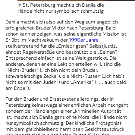
In St. Petersburg macht sich Danila die
Hände nicht nur symbolisch schmutzig
Danila macht sich also auf den Weg zum angeblich
erfolgreichen Bruder Viktor nach Petersburg. Bald
schon kann er zeigen, was seine eigentliche Mission ist:
Er übt im Machtvakuum der
1990er Jahre
stellvertretend für die „Erniedrigten“ Selbstjustiz,
ahndet Regelverstöße und beschützt die „Seinen“.
Entsprechend einfach ist seine Welt gestrickt. Die
anderen, denen er eine Lektion erteilen will, sind die
„Nicht-Brüder“ („Ich bin nicht dein Bruder,
schwarzärschige Zecke“), die Nicht-Russen („Ich hab’s
nicht so mit den Juden“) und „Amerika“ („… auch bald
am Ende“).
Für den Bruder und Ersatzvater allerdings, der in
Petersburg keineswegs einer ehrlichen Arbeit nachgeht,
sondern der Handlanger einer „kriminellen Autorität“
ist, macht sich Danila ganz ohne Moral die Hände nicht
nur symbolisch schmutzig. Der kindliche Protagonist
mit dem gleichbleibend harmlosen Gesichtsausdruck
verwandelt sich in einen kaltblütigen Killer, der