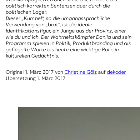
E
politisch korrekten Sentenzen quer durch die
K
politischen Lager.
Dieser „Kumpel“, so die umgangssprachliche
O
Verwendung von „brat“, ist die ideale
Identifikationsfigur, ein Junge aus der Provinz, einer
D
wie du und ich. Der Wahrheitskämpfer Danila und sein
Programm spielen in Politik, Produktbranding und als
E
geflügelte Worte bis heute eine wichtige Rolle im
kulturellen Gedächtnis.
R
Original
1. März 2017
von
Christine Gölz
auf
dekoder
Übersetzung
1. März 2017
W
i
s
s
e
n
,
J
o
u