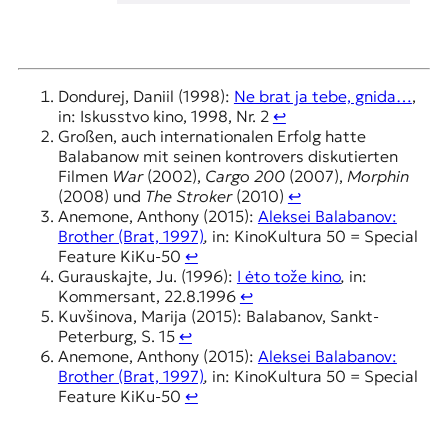
Dondurej, Daniil (1998):
Ne brat ja tebe, gnida…
,
in: Iskusstvo kino, 1998, Nr. 2
↩︎
Großen, auch internationalen Erfolg hatte
Balabanow mit seinen kontrovers diskutierten
Filmen
War
(2002),
Cargo 200
(2007),
Morphin
(2008) und
The Stroker
(2010)
↩︎
Anemone, Anthony (2015):
Aleksei Balabanov:
Brother (Brat, 1997)
,
in: KinoKultura 50 = Special
Feature KiKu-50
↩︎
Gurauskajte, Ju. (1996):
I ėto tože kino
,
in:
Kommersant, 22.8.1996
↩︎
Kuvšinova, Marija (2015): Balabanov, Sankt-
Peterburg, S. 15
↩︎
Anemone, Anthony (2015):
Aleksei Balabanov:
Brother (Brat, 1997)
,
in: KinoKultura 50 = Special
Feature KiKu-50
↩︎