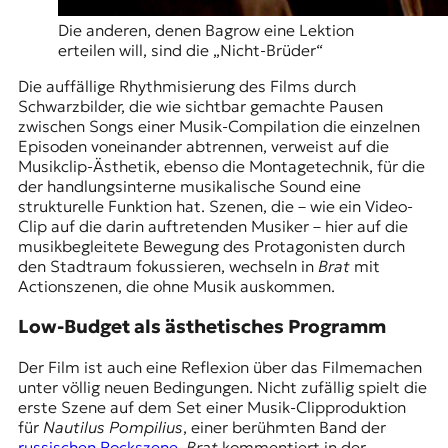
Die anderen, denen Bagrow eine Lektion
erteilen will, sind die „Nicht-Brüder“
Die auffällige Rhythmisierung des Films durch
Schwarzbilder, die wie sichtbar gemachte Pausen
zwischen Songs einer Musik-Compilation die einzelnen
Episoden voneinander abtrennen, verweist auf die
Musikclip-Ästhetik, ebenso die Montagetechnik, für die
der handlungsinterne musikalische Sound eine
strukturelle Funktion hat. Szenen, die – wie ein Video-
Clip auf die darin auftretenden Musiker – hier auf die
musikbegleitete Bewegung des Protagonisten durch
den Stadtraum fokussieren, wechseln in
Brat
mit
Actionszenen, die ohne Musik auskommen.
Low-Budget als ästhetisches Programm
Der Film ist auch eine Reflexion über das Filmemachen
unter völlig neuen Bedingungen. Nicht zufällig spielt die
erste Szene auf dem Set einer Musik-Clipproduktion
für
Nautilus Pompilius
, einer berühmten Band der
russischen Rockszene
.
Brat
kommentiert in der