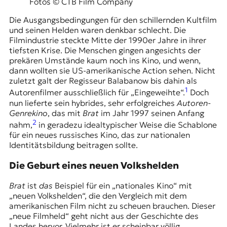
Fotos © CTB Film Company
Die Ausgangsbedingungen für den schillernden Kultfilm
und seinen Helden waren denkbar schlecht. Die
Filmindustrie steckte Mitte der 1990er Jahre in ihrer
tiefsten Krise. Die Menschen gingen angesichts der
prekären Umstände kaum noch ins Kino, und wenn,
dann wollten sie US-amerikanische Action sehen. Nicht
zuletzt galt der Regisseur Balabanow bis dahin als
1
Autorenfilmer ausschließlich für „Eingeweihte“.
Doch
nun lieferte sein hybrides, sehr erfolgreiches
Autoren-
Genrekino
, das mit
Brat
im Jahr 1997 seinen Anfang
2
nahm,
in geradezu idealtypischer Weise die Schablone
für ein neues russisches Kino, das zur nationalen
Identitätsbildung beitragen sollte.
Die Geburt eines neuen Volkshelden
Brat
ist
das
Beispiel für ein „nationales Kino“ mit
„neuen Volkshelden“, die den Vergleich mit dem
amerikanischen Film nicht zu scheuen brauchen. Dieser
„neue Filmheld“ geht nicht aus der Geschichte des
Landes hervor. Vielmehr ist er scheinbar völlig