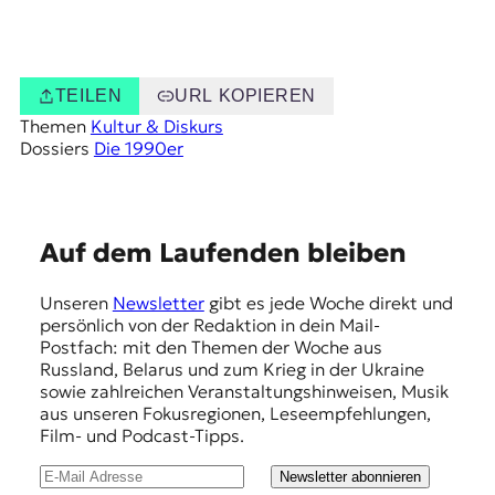
TEILEN
URL KOPIEREN
Themen
Kultur & Diskurs
Dossiers
Die 1990er
E
Auf dem Laufenden bleiben
m
Unseren
Newsletter
gibt es jede Woche direkt und
p
persönlich von der Redaktion in dein Mail-
f
Postfach: mit den Themen der Woche aus
Russland, Belarus und zum Krieg in der Ukraine
e
sowie zahlreichen Veranstaltungshinweisen, Musik
h
aus unseren Fokusregionen, Leseempfehlungen,
Film- und Podcast-Tipps.
l
u
Newsletter abonnieren