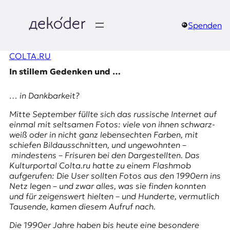
Zum
Inhalt
springen
Spenden
д
COLTA.RU
e
In stillem Gedenken und …
k
… in Dankbarkeit?
o
Mitte September füllte sich das russische Internet auf
d
einmal mit seltsamen Fotos: viele von ihnen schwarz-
weiß oder in nicht ganz lebensechten Farben, mit
e
schiefen Bildausschnitten, und ungewohnten –
mindestens – Frisuren bei den Dargestellten. Das
r
Kulturportal
Colta.ru
hatte zu einem Flashmob
aufgerufen: Die User sollten Fotos aus den 1990ern ins
|
Netz legen – und zwar alles, was sie finden konnten
und für zeigenswert hielten – und Hunderte, vermutlich
D
Tausende, kamen diesem Aufruf nach.
Die 1990er Jahre haben bis heute eine besondere