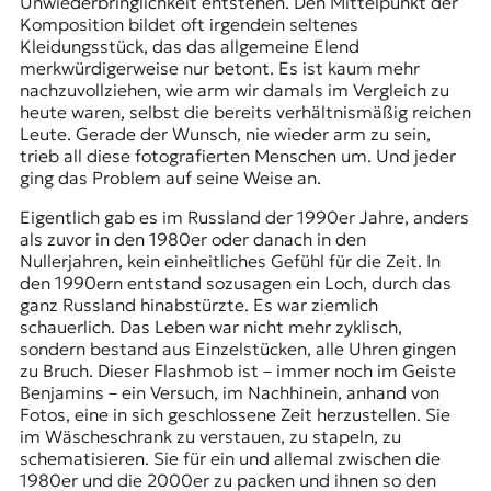
Unwiederbringlichkeit entstehen. Den Mittelpunkt der
Komposition bildet oft irgendein seltenes
Kleidungsstück, das das allgemeine Elend
merkwürdigerweise nur betont. Es ist kaum mehr
nachzuvollziehen, wie arm wir damals im Vergleich zu
heute waren, selbst die bereits verhältnismäßig reichen
Leute. Gerade der Wunsch, nie wieder arm zu sein,
trieb all diese fotografierten Menschen um. Und jeder
ging das Problem auf seine Weise an.
Eigentlich gab es im Russland der 1990er Jahre, anders
als zuvor in den 1980er oder danach in den
Nullerjahren, kein einheitliches Gefühl für die Zeit. In
den 1990ern entstand sozusagen ein Loch, durch das
ganz Russland hinabstürzte. Es war ziemlich
schauerlich. Das Leben war nicht mehr zyklisch,
sondern bestand aus Einzelstücken, alle Uhren gingen
zu Bruch. Dieser Flashmob ist – immer noch im Geiste
Benjamins – ein Versuch, im Nachhinein, anhand von
Fotos, eine in sich geschlossene Zeit herzustellen. Sie
im Wäscheschrank zu verstauen, zu stapeln, zu
schematisieren. Sie für ein und allemal zwischen die
1980er und die 2000er zu packen und ihnen so den