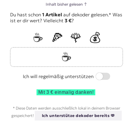
Inhalt bisher gelesen
↑
Du hast schon
1 Artikel
auf dekoder gelesen.* Was
ist er dir wert? Vielleicht
3 €
?
☕️
🍕
🌹
💰
☕️
Switch
Ich will regelmäßig unterstützen
Mit 3 € einmalig danken!
* Diese Daten werden ausschließlich lokal in deinem Browser
gespeichert!
Ich unterstütze dekoder bereits 🫶