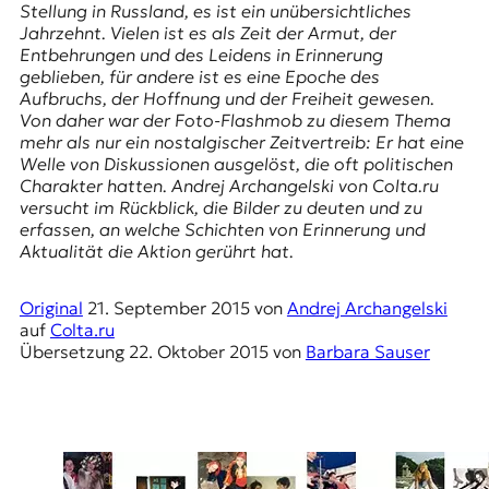
E
Stellung in Russland, es ist ein unübersichtliches
Jahrzehnt. Vielen ist es als Zeit der Armut, der
K
Entbehrungen und des Leidens in Erinnerung
geblieben, für andere ist es eine Epoche des
O
Aufbruchs, der Hoffnung und der Freiheit gewesen.
Von daher war der Foto-Flashmob zu diesem Thema
D
mehr als nur ein nostalgischer Zeitvertreib: Er hat eine
Welle von Diskussionen ausgelöst, die oft politischen
E
Charakter hatten. Andrej Archangelski von Colta.ru
versucht im Rückblick, die Bilder zu deuten und zu
R
erfassen, an welche Schichten von Erinnerung und
Aktualität die Aktion gerührt hat.
W
i
Original
21. September 2015
von
Andrej Archangelski
s
auf
Colta.ru
s
Übersetzung
22. Oktober 2015
von
Barbara Sauser
e
n
,
J
o
u