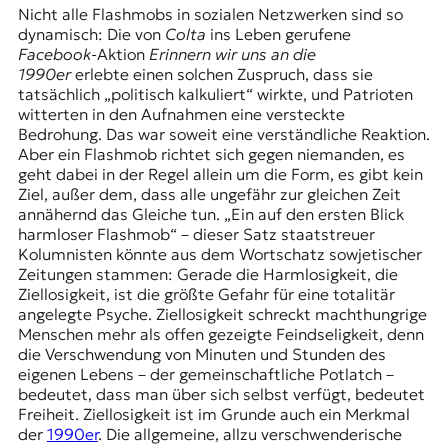
Nicht alle Flashmobs in sozialen Netzwerken sind so
t
dynamisch: Die von
Colta
ins Leben gerufene
e
Facebook
-Aktion
Erinnern wir uns an die
n
1990er
erlebte einen solchen Zuspruch, dass sie
z
tatsächlich „politisch kalkuliert“ wirkte, und Patrioten
z
witterten in den Aufnahmen eine versteckte
u
Bedrohung. Das war soweit eine verständliche Reaktion.
O
Aber ein Flashmob richtet sich gegen niemanden, es
s
geht dabei in der Regel allein um die Form, es gibt kein
t
Ziel, außer dem, dass alle ungefähr zur gleichen Zeit
e
annähernd das Gleiche tun. „Ein auf den ersten Blick
u
harmloser Flashmob“ – dieser Satz staatstreuer
r
Kolumnisten könnte aus dem Wortschatz sowjetischer
o
Zeitungen stammen: Gerade die Harmlosigkeit, die
p
Ziellosigkeit, ist die größte Gefahr für eine totalitär
a
angelegte Psyche. Ziellosigkeit schreckt machthungrige
.
Menschen mehr als offen gezeigte Feindseligkeit, denn
die Verschwendung von Minuten und Stunden des
eigenen Lebens – der gemeinschaftliche Potlatch –
bedeutet, dass man über sich selbst verfügt, bedeutet
Freiheit. Ziellosigkeit ist im Grunde auch ein Merkmal
der
1990er
. Die allgemeine, allzu verschwenderische