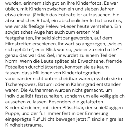
wurden, erinnern sich gut an ihre Kinderfotos. Es war
üblich, mit Kindern zwischen ein und sieben Jahren
etwa einmal jährlich das Fotoatelier aufzusuchen. Ein
abscheuliches Ritual, ein abscheulicher Initiationsritus,
wie wir als fleißige Pelewin-Leser heute verstehen. Ein
sowjetisches Auge hat euch zum ersten Mal
festgehalten, ihr seid sichtbar geworden, auf dem
Filmstreifen erschienen. Ihr wart so angezogen, „wie es
sich gehörte“, euer Blick war so, „wie er zu sein hatte“ –
genau das war das Ziel, ihr wurdet zu einem Teil der
Norm. Wenn die Leute später, als Erwachsene, fremde
Fotoalben durchblätterten, konnten sie es kaum
fassen, dass Millionen von Kinderfotografien
voneinander nicht unterscheidbar waren, egal ob sie in
Tscherepowez, Batumi oder in Kaliningrad entstanden
waren. Die Aufnahmen wurden nicht gemacht, um
Individualität festzuhalten, sondern um alle völlig gleich
aussehen zu lassen. Besonders die gefalteten
Kinderhändchen, mit dem Plüschbär, der schieläugigen
Puppe, und der für immer fest in der Erinnerung
eingeprägte Ruf „Nicht bewegen jetzt!”, sind ein grelles
Kindheitstrauma.