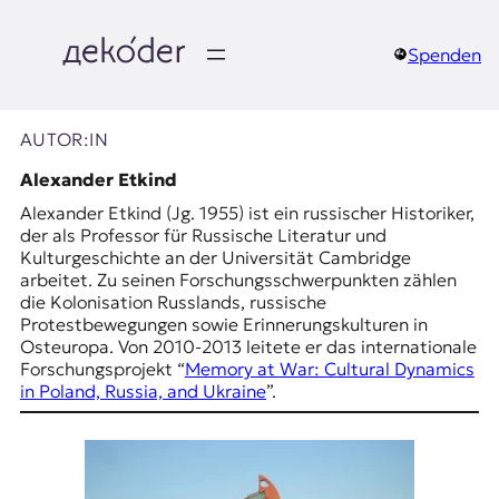
Zum
Inhalt
springen
Spenden
д
e
AUTOR:IN
k
Alexander Etkind
Alexander Etkind (Jg. 1955) ist ein russischer Historiker,
o
der als Professor für Russische Literatur und
Kulturgeschichte an der Universität Cambridge
d
arbeitet. Zu seinen Forschungsschwerpunkten zählen
die Kolonisation Russlands, russische
e
Protestbewegungen sowie Erinnerungskulturen in
Osteuropa. Von 2010-2013 leitete er das internationale
r
Forschungsprojekt “
Memory at War: Cultural Dynamics
in Poland, Russia, and Ukraine
”.
|
D