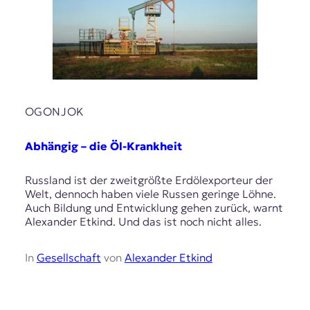
E
K
O
D
E
OGONJOK
R
Abhängig – die Öl-Krankheit
W
Russland ist der zweitgrößte Erdölexporteur der
i
Welt, dennoch haben viele Russen geringe Löhne.
s
Auch Bildung und Entwicklung gehen zurück, warnt
s
Alexander Etkind. Und das ist noch nicht alles.
e
n
In
Gesellschaft
von
Alexander Etkind
,
J
o
u