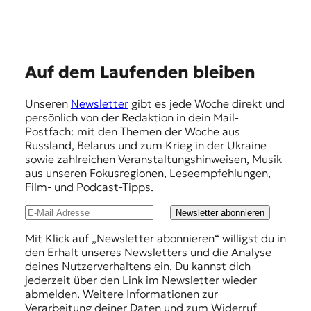
t
e
n
z
z
E
Auf dem Laufenden bleiben
u
m
O
Unseren
Newsletter
gibt es jede Woche direkt und
s
p
persönlich von der Redaktion in dein Mail-
t
f
Postfach: mit den Themen der Woche aus
e
Russland, Belarus und zum Krieg in der Ukraine
u
e
sowie zahlreichen Veranstaltungshinweisen, Musik
r
h
aus unseren Fokusregionen, Leseempfehlungen,
o
Film- und Podcast-Tipps.
p
l
a
u
Newsletter abonnieren
.
n
Mit Klick auf „Newsletter abonnieren“ willigst du in
den Erhalt unseres Newsletters und die Analyse
g
deines Nutzerverhaltens ein. Du kannst dich
e
jederzeit über den Link im Newsletter wieder
abmelden. Weitere Informationen zur
n
Verarbeitung deiner Daten und zum Widerruf