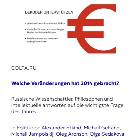
r
n
a
l
i
s
m
u
s
u
n
COLTA.RU
d
M
e
Welche Veränderungen hat 2014 gebracht?
d
i
Russische Wissenschaftler, Philosophen und
e
Intellektuelle antworten auf die wichtigste Frage
n
des Jahres.
k
o
m
In
Politik
von
Alexander Etkind
,
Michail Gelfand
,
p
Michail Jampolskij
,
Oleg Aronson
,
Olga Sedakova
e