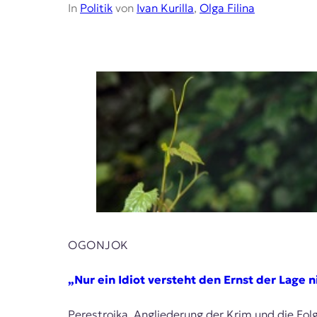
In
Politik
von
Ivan Kurilla
,
Olga Filina
OGONJOK
„Nur ein Idiot versteht den Ernst der Lage n
Perestroika, Angliederung der Krim und die Folg