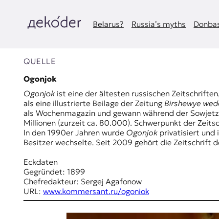
Zum
Inhalt
springen
Belarus?
Russia’s myths
Donbas
д
e
QUELLE
k
Ogonjok
Ogonjok
ist eine der ältesten russischen Zeitschrif
o
als eine illustrierte Beilage der Zeitung
Birshewye we
als Wochenmagazin und gewann während der Sowjetzeit
d
Millionen (zurzeit ca. 80.000). Schwerpunkt der Zeit
In den 1990er Jahren wurde
Ogonjok
privatisiert und
e
Besitzer wechselte. Seit 2009 gehört die Zeitschrift
r
Eckdaten
Gegründet: 1899
|
Chefredakteur: Sergej Agafonow
URL:
www.kommersant.ru/ogoniok
D