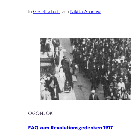
In
Gesellschaft
von
Nikita Aronow
OGONJOK
FAQ zum Revolutionsgedenken 1917