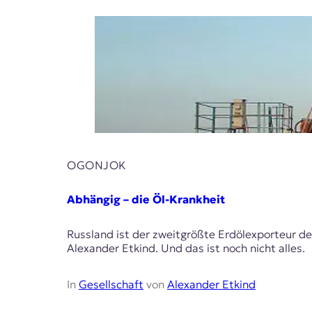
r
n
a
l
i
s
m
u
s
u
n
d
OGONJOK
M
e
d
Abhängig – die Öl-Krankheit
i
e
Russland ist der zweitgrößte Erdölexporteur d
n
Alexander Etkind. Und das ist noch nicht alles.
k
o
m
In
Gesellschaft
von
Alexander Etkind
p
e