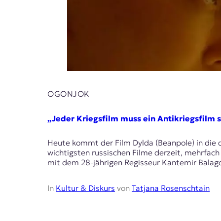
E
K
O
D
E
OGONJOK
R
„Jeder Kriegsfilm muss ein Antikriegsfilm 
W
i
Heute kommt der Film Dylda (Beanpole) in die d
s
wichtigsten russischen Filme derzeit, mehrfach
s
mit dem 28-jährigen Regisseur Kantemir Balago
e
n
,
In
Kultur & Diskurs
von
Tatjana Rosenschtain
J
o
u