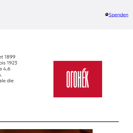
Spenden
et 1899
bis 1923
e 4,6
.
ale die