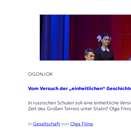
t
e
n
z
z
u
O
s
t
e
u
r
OGONJOK
o
p
a
Vom Versuch der „einheitlichen“ Geschicht
.
In russischen Schulen soll eine einheitliche V
Zeit des Großen Terrors unter Stalin? Olga Fili
In
Gesellschaft
von
Olga Filina