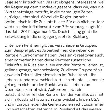
Lage sehr kritisch war. Das ist übrigens interessant, weil
t
die Regierung damit indirekt gesteht, dass wir, was die
e
Wirtschaftslage betrifft, in die damaligen Zeiten
n
zurückgekehrt sind. Wobei die Regierung sehr
z
optimistisch in die Zukunft blickt: Für das nächste Jahr
z
wird uns eine Inflationsrate von 7 % vorausgesagt, für
u
das Jahr 2017 sogar nur 4 %. Doch bislang geht die
O
Entwicklung in die entgegengesetzte Richtung.
s
t
Unter den Rentnern gibt es verschiedene Gruppen:
e
Zum Beispiel gibt es Arbeitnehmer, die neben der
u
Rente ein Einkommen haben. Dies sinkt real zwar auch,
r
aber immerhin haben diese Rentner zusätzliche
o
Einkünfte. In Russland allein von der Rente zu leben ist,
p
gelinde gesagt, sehr schwierig. Zu dieser Gruppe zählt
a
etwa ein Drittel aller Menschen im Ruhestand – ihr
.
Lebensstandard verschlechtert sich ebenfalls, aber sie
gelangen nicht an den Punkt, wo das Leben zum
Überlebenskampf wird. Außerdem lebt ein
beträchtlicher Teil der Rentner bei der Familie, das hat
sich in Russland historisch so entwickelt. In den USA
und in Europa leben die Generationen nicht zusammen
und wirtschaften getrennt. In Russland ist das wegen