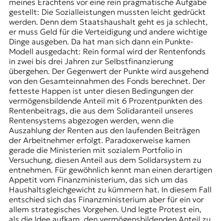
meines Erachtens vor eine rein pragmatische Aufgabe
gestellt: Die Sozialleistungen mussten leicht gedrückt
werden. Denn dem Staatshaushalt geht es ja schlecht,
er muss Geld für die Verteidigung und andere wichtige
Dinge ausgeben. Da hat man sich dann ein Punkte-
Modell ausgedacht: Rein formal wird der Rentenfonds
in zwei bis drei Jahren zur Selbstfinanzierung
übergehen. Der Gegenwert der Punkte wird ausgehend
von den Gesamteinnahmen des Fonds berechnet. Der
fetteste Happen ist unter diesen Bedingungen der
vermögensbildende Anteil mit 6 Prozentpunkten des
Rentenbeitrags, die aus dem Solidaranteil unseres
Rentensystems abgezogen werden, wenn die
Auszahlung der Renten aus den laufenden Beiträgen
der Arbeitnehmer erfolgt. Paradoxerweise kamen
gerade die Ministerien mit sozialem Portfolio in
Versuchung, diesen Anteil aus dem Solidarsystem zu
entnehmen. Für gewöhnlich kennt man einen derartigen
Appetit vom Finanzministerium, das sich um das
Haushaltsgleichgewicht zu kümmern hat. In diesem Fall
entschied sich das Finanzministerium aber für ein vor
allem strategisches Vorgehen. Und legte Protest ein,
als die Idee aufkam, den vermögensbildenden Anteil zu