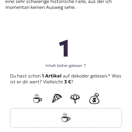
eine sehr schwierige historische Falle, aus der ich
momentan keinen Ausweg sehe.
1
Inhalt bisher gelesen
↑
Du hast schon
1 Artikel
auf dekoder gelesen.* Was
ist er dir wert? Vielleicht
3 €
?
☕️
🍕
🌹
💰
☕️