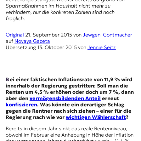
E
Sparmaßnahmen im Haushalt nicht mehr zu
K
verhindern, nur die konkreten Zahlen sind noch
fraglich.
O
Original
21. September 2015
von
Jewgeni Gontmacher
D
auf
Novaya Gazeta
Übersetzung
13. Oktober 2015
von
Jennie Seitz
E
R
Bei einer faktischen Inflationsrate von 11,9 % wird
W
innerhalb der Regierung gestritten: Soll man die
i
Renten um 4,5 % erhöhen oder doch um 7 %, dann
s
aber den
vermögensbildenden Anteil
erneut
s
konfiszieren
. Was könnte ein derartiger Schlag
e
gegen die Rentner nach sich ziehen – einer für die
n
Regierung nach wie vor
wichtigen Wählerschaft
?
,
J
Bereits in diesem Jahr sinkt das reale Rentenniveau,
o
obwohl im Februar eine Anhebung in Höhe der Inflation
u