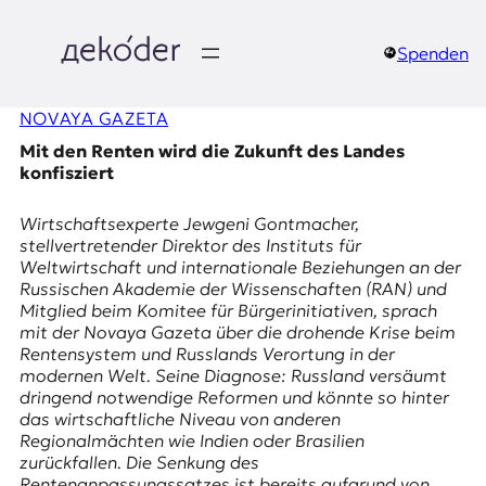
Zum
Inhalt
springen
Spenden
д
NOVAYA GAZETA
e
Mit den Renten wird die Zukunft des Landes
k
konfisziert
o
Wirtschaftsexperte Jewgeni Gontmacher,
stellvertretender Direktor des Instituts für
d
Weltwirtschaft und internationale Beziehungen an der
Russischen Akademie der Wissenschaften (RAN) und
e
Mitglied beim Komitee für Bürgerinitiativen, sprach
mit der Novaya Gazeta über die drohende Krise beim
r
Rentensystem und Russlands Verortung in der
modernen Welt. Seine Diagnose: Russland versäumt
|
dringend notwendige Reformen und könnte so hinter
das wirtschaftliche Niveau von anderen
D
Regionalmächten wie Indien oder Brasilien
zurückfallen. Die Senkung des
Rentenanpassungssatzes ist bereits aufgrund von