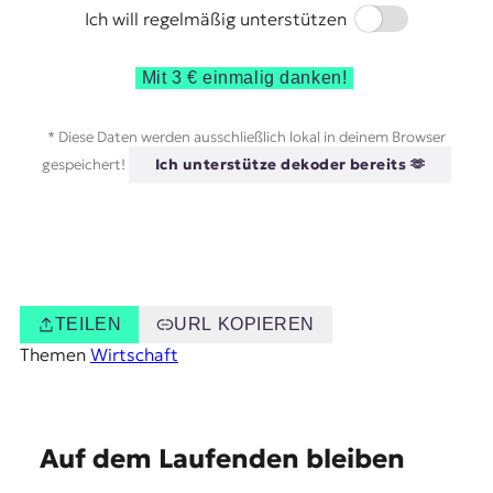
Switch
Ich will regelmäßig unterstützen
Mit 3 € einmalig danken!
* Diese Daten werden ausschließlich lokal in deinem Browser
gespeichert!
Ich unterstütze dekoder bereits 🫶
TEILEN
URL KOPIEREN
Themen
Wirtschaft
E
Auf dem Laufenden bleiben
m