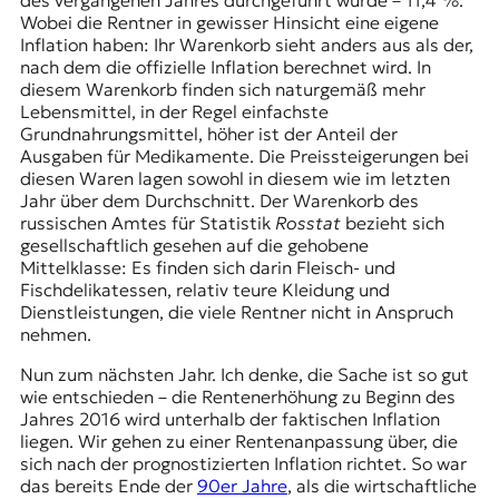
des vergangenen Jahres durchgeführt wurde – 11,4 %.
r
Wobei die Rentner in gewisser Hinsicht eine eigene
n
Inflation haben: Ihr Warenkorb sieht anders aus als der,
a
nach dem die offizielle Inflation berechnet wird. In
l
diesem Warenkorb finden sich naturgemäß mehr
i
Lebensmittel, in der Regel einfachste
s
Grundnahrungsmittel, höher ist der Anteil der
m
Ausgaben für Medikamente. Die Preissteigerungen bei
u
diesen Waren lagen sowohl in diesem wie im letzten
s
Jahr über dem Durchschnitt. Der Warenkorb des
u
russischen Amtes für Statistik
Rosstat
bezieht sich
n
gesellschaftlich gesehen auf die gehobene
d
Mittelklasse: Es finden sich darin Fleisch- und
M
Fischdelikatessen, relativ teure Kleidung und
e
Dienstleistungen, die viele Rentner nicht in Anspruch
d
nehmen.
i
e
Nun zum nächsten Jahr. Ich denke, die Sache ist so gut
n
wie entschieden – die Rentenerhöhung zu Beginn des
k
Jahres 2016 wird unterhalb der faktischen Inflation
o
liegen. Wir gehen zu einer Rentenanpassung über, die
m
sich nach der prognostizierten Inflation richtet. So war
p
das bereits Ende der
90er Jahre
, als die wirtschaftliche
e