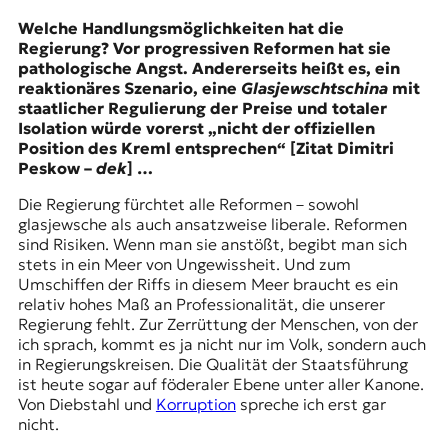
Welche Handlungsmöglichkeiten hat die
Regierung? Vor progressiven Reformen hat sie
pathologische Angst. Andererseits heißt es, ein
reaktionäres Szenario, eine
Glasjewschtschina
mit
staatlicher Regulierung der Preise und totaler
Isolation würde vorerst „nicht der offiziellen
Position des Kreml entsprechen“ [Zitat Dimitri
Peskow –
dek
] …
Die Regierung fürchtet alle Reformen – sowohl
glasjewsche
als auch ansatzweise liberale. Reformen
sind Risiken. Wenn man sie anstößt, begibt man sich
stets in ein Meer von Ungewissheit. Und zum
Umschiffen der Riffs in diesem Meer braucht es ein
relativ hohes Maß an Professionalität, die unserer
Regierung fehlt. Zur Zerrüttung der Menschen, von der
ich sprach, kommt es ja nicht nur im Volk, sondern auch
in Regierungskreisen. Die Qualität der Staatsführung
ist heute sogar auf föderaler Ebene unter aller Kanone.
Von Diebstahl und
Korruption
spreche ich erst gar
nicht.