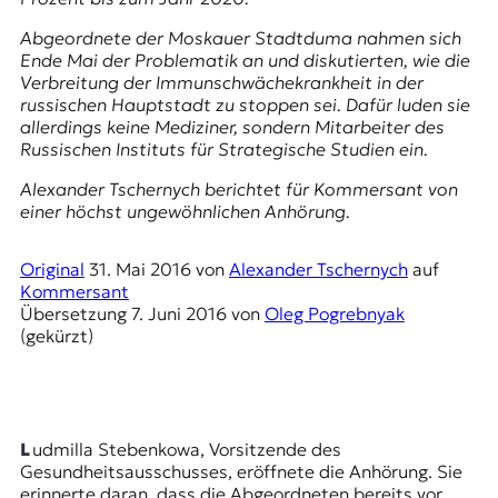
E
K
Abgeordnete der Moskauer Stadtduma nahmen sich
Ende Mai der Problematik an und diskutierten, wie die
O
Verbreitung der Immunschwächekrankheit in der
russischen Hauptstadt zu stoppen sei. Dafür luden sie
D
allerdings keine Mediziner, sondern Mitarbeiter des
Russischen Instituts für Strategische Studien
ein.
E
Alexander Tschernych berichtet für
Kommersant
von
einer höchst ungewöhnlichen Anhörung.
R
Original
31. Mai 2016
von
Alexander Tschernych
auf
W
Kommersant
i
Übersetzung
7. Juni 2016
von
Oleg Pogrebnyak
s
(gekürzt)
s
e
n
,
J
Ludmilla Stebenkowa, Vorsitzende des
o
Gesundheitsausschusses, eröffnete die Anhörung. Sie
u
erinnerte daran, dass die Abgeordneten bereits vor