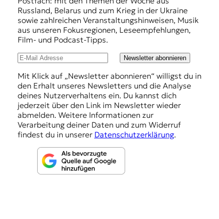
f
Postfach: mit den Themen der Woche aus
Russland, Belarus und zum Krieg in der Ukraine
e
sowie zahlreichen Veranstaltungshinweisen, Musik
h
aus unseren Fokusregionen, Leseempfehlungen,
Film- und Podcast-Tipps.
l
u
Newsletter abonnieren
n
Mit Klick auf „Newsletter abonnieren“ willigst du in
den Erhalt unseres Newsletters und die Analyse
g
deines Nutzerverhaltens ein. Du kannst dich
e
jederzeit über den Link im Newsletter wieder
abmelden. Weitere Informationen zur
n
Verarbeitung deiner Daten und zum Widerruf
findest du in unserer
Datenschutzerklärung
.