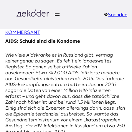
Zum
Inhalt
springen
Spenden
д
KOMMERSANT
e
AIDS: Schuld sind die Kondome
k
Wie viele Aidskranke es in Russland gibt, vermag
o
keiner genau zu sagen. Es fehlt ein landesweites
Register. So gehen selbst offizielle Zahlen
d
auseinander: Etwa 742.000 AIDS-Infizierte meldete
das Gesundheitsministerium Ende 2015. Das föderale
e
AIDS-Bekämpfungszentrum hatte im Januar 2016
sogar die Daten von einer Million HIV-Infizierten
r
erfasst – und geht davon aus, dass die tatsächliche
Zahl noch höher ist und bei rund 1,5 Millionen liegt.
|
Einig sind sich die Experten allerdings darin, dass sich
die Epidemie tendenziell ausbreitet. So warnte das
D
Gesundheitsministerium vor einem „katastrophalen
Anstieg“ der HIV-Infektionen in Russland um etwa 250
Prozent bis zum Jahr 2020.