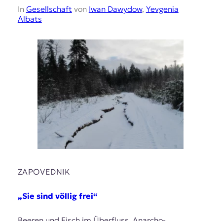
In
Gesellschaft
von
Iwan Dawydow
,
Yevgenia
Albats
ZAPOVEDNIK
„Sie sind völlig frei“
Beeren und Fisch im Überfluss, Anarcho-