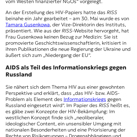
vom Westen finanzierter NGOs“ vorgelegt.
t
e
An der Erstellung des HIV-Papiers hatte das
RISS
n
beinahe ein Jahr gearbeitet – am 30. Mai wurde es von
z
Tamara Gusenkowa
, der Vize-Direktorin des Instituts,
z
präsentiert. Wie aus der
RISS
-Website hervorgeht, hat
u
Frau Gusenkowa keinen Bezug zur Medizin: Sie ist
O
promovierte Geschichtswissenschaftlerin, kritisiert in
s
ihren Publikationen die neue Regierung der Ukraine und
t
äußert sich zum „Niedergang der EU“.
e
u
AIDS als Teil des Informationskriegs gegen
r
Russland
o
p
Sie nähert sich dem Thema HIV aus einer gewohnten
a
Perspektive und erklärt, dass „das HIV- bzw. AIDS-
.
Problem als Element des
Informationskriegs
gegen
Russland eingesetzt wird“. Im Papier des
RISS
heißt es,
es gäbe zwei Konzepte der HIV-Bekämpfung: Im
westlichen Konzept finde sich „neoliberaler,
ideologischer Content, ein unsensibler Umgang mit
nationalen Besonderheiten und eine Priorisierung der
Rechte von Risikogruppen – Drogenabhängigen und