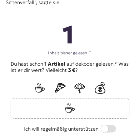
Sittenverfall“, sagte sie.
1
Inhalt bisher gelesen
↑
Du hast schon
1 Artikel
auf dekoder gelesen.* Was
ist er dir wert? Vielleicht
3 €
?
☕️
🍕
🌹
💰
☕️
Switch
Ich will regelmäßig unterstützen