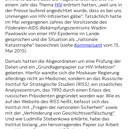
r
einem Jahr das Thema
HIV
erörtert hatten, „weil uns in
n
der Presse laufend angedichtet wurde, dass es bei uns
a
Unmengen von HIV-Infizierten gäbe“. Tatsächlich hatte
l
im Mai vergangenen Jahres der Vorsitzende des
i
Föderalen AIDS-Bekämpfungszentrums
Wadim
s
Pawlowski von einer HIV-Epidemie im Lande
m
gesprochen und die Situation als „nationale
u
Katastrophe“ bezeichnet (siehe
Kommersant
vom 15.
s
Mai 2015).
u
n
Damals hatten die Abgeordneten um eine Prüfung der
d
Daten und ein „Grundlagenpapier zur HIV-Infektion“
M
gebeten. Hierfür wandte sich die Moskauer Regierung
e
allerdings nicht an Mediziner, sondern an das
Russische
d
Institut für Strategische Studien (RISS)
, ein staatliches
i
Analysezentrum, das 1992 durch einen Erlass des
e
russischen Präsidenten gegründet worden war. Wie es
n
auf der Website des
RISS
heißt, befasst sich das
k
Institut mit „Fragen der nationalen Sicherheit“ sowie
o
mit der „Verhinderung von Geschichtsverfälschung“.
m
Und wie Ludmilla Stebenkowa erklärte, habe das
p
Institut bislang „ein hervorragendes Papier zur Arbeit
e