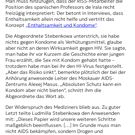
Man muss hinzufügen, dass der
RISS
-Mitarbeiter die
Position des spanischen Professors de Irala recht
freizügig interpretiert: Der betont in Interviews, dass
Enthaltsamkeit allein nicht helfe und vertritt das
Konzept
„Enthaltsamkeit und Kondome“
.
Die Abgeordnete Stebenkowa unterstrich, sie habe
nichts gegen Kondome als Verhütungsmittel, glaube
aber nicht an deren Wirksamkeit gegen HIV. Sie sagte,
man habe ihr vor Kurzem die Geschichte einer jungen
Frau erzählt, die Sex mit Kondom gehabt hatte –
trotzdem habe man bei ihr den HI-Virus festgestellt.
„Aber das Risiko sinkt“, bemerkte plötzlich der bei der
Anhörung anwesende Leiter des Moskauer AIDS-
Zentrums Alexej Masus. „Absoluten Schutz kann ein
Kondom aber nicht bieten“, schnitt ihm die
Abgeordnete das Wort ab.
Der Widerspruch des Mediziners blieb aus. Zu guter
Letzt teilte Ludmilla Stebenkowa den Anwesenden
mit: „Dieses Papier wird unsere weiteren Schritte
maßgeblich beeinflussen. […] Im Grunde muss man
nicht AIDS bekämpfen, sondern Drogen und