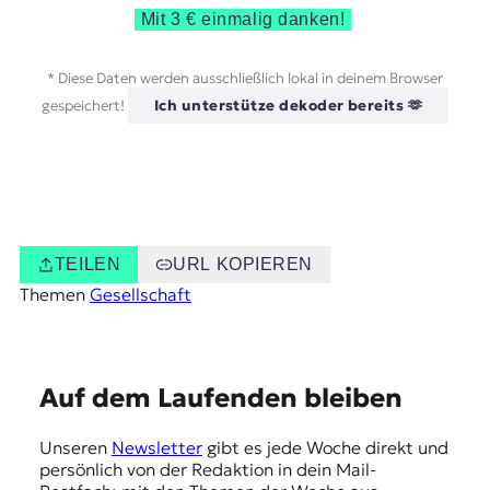
Mit 3 € einmalig danken!
* Diese Daten werden ausschließlich lokal in deinem Browser
gespeichert!
Ich unterstütze dekoder bereits 🫶
TEILEN
URL KOPIEREN
Themen
Gesellschaft
E
Auf dem Laufenden bleiben
m
Unseren
Newsletter
gibt es jede Woche direkt und
p
persönlich von der Redaktion in dein Mail-