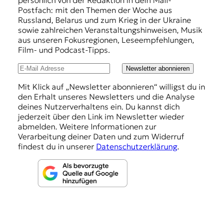
persönlich von der Redaktion in dein Mail-
r
f
Postfach: mit den Themen der Woche aus
n
Russland, Belarus und zum Krieg in der Ukraine
a
e
sowie zahlreichen Veranstaltungshinweisen, Musik
l
h
aus unseren Fokusregionen, Leseempfehlungen,
i
Film- und Podcast-Tipps.
s
l
m
u
Newsletter abonnieren
u
s
n
Mit Klick auf „Newsletter abonnieren“ willigst du in
u
den Erhalt unseres Newsletters und die Analyse
g
n
deines Nutzerverhaltens ein. Du kannst dich
d
e
jederzeit über den Link im Newsletter wieder
M
abmelden. Weitere Informationen zur
n
e
Verarbeitung deiner Daten und zum Widerruf
d
findest du in unserer
Datenschutzerklärung
.
i
e
n
k
o
m
p
e