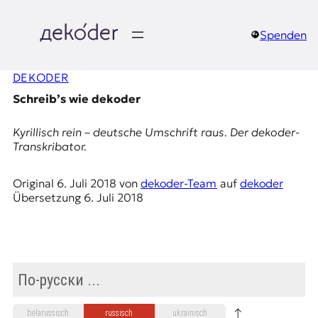
Zum
Inhalt
springen
Spenden
д
DEKODER
e
Schreib’s wie dekoder
k
Kyrillisch rein – deutsche Umschrift raus. Der dekoder-
o
Transkribator.
d
Original
6. Juli 2018
von
dekoder-Team
auf
dekoder
Übersetzung
6. Juli 2018
e
r
|
D
↑
belarussisch
russisch
ukrainisch