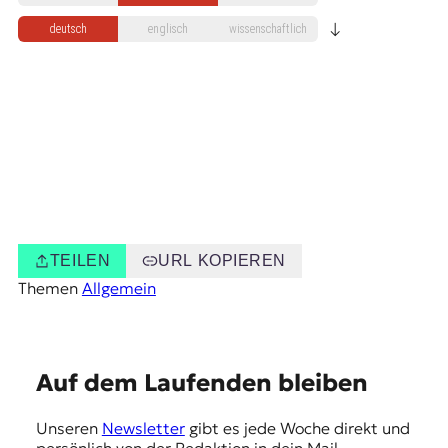
E
↓
K
deutsch
englisch
wissenschaftlich
O
D
E
R
W
TEILEN
URL KOPIEREN
i
Themen
Allgemein
s
s
e
n
,
E
Auf dem Laufenden bleiben
J
m
o
Unseren
Newsletter
gibt es jede Woche direkt und
u
p