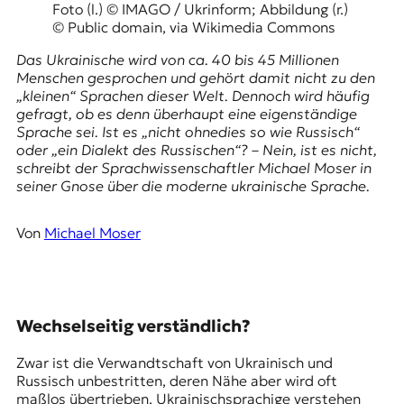
E
Foto (l.) © IMAGO / Ukrinform; Abbildung (r.)
© Public domain, via Wikimedia Commons
K
Das Ukrainische wird von ca. 40 bis 45 Millionen
O
Menschen gesprochen und gehört damit nicht zu den
„kleinen“ Sprachen dieser Welt. Dennoch wird häufig
D
gefragt, ob es denn überhaupt eine eigenständige
Sprache sei. Ist es „nicht ohnedies so wie Russisch“
E
oder „ein Dialekt des Russischen“? – Nein, ist es nicht,
schreibt der Sprachwissenschaftler Michael Moser in
R
seiner Gnose über die moderne ukrainische Sprache.
W
Von
Michael Moser
i
s
s
e
n
Wechselseitig verständlich?
,
J
Zwar ist die Verwandtschaft von Ukrainisch und
o
Russisch unbestritten, deren Nähe aber wird oft
u
maßlos übertrieben. Ukrainischsprachige verstehen