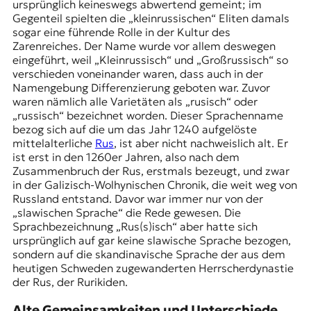
ursprünglich keineswegs abwertend gemeint; im
t
Gegenteil spielten die „kleinrussischen“ Eliten damals
e
sogar eine führende Rolle in der Kultur des
n
Zarenreiches. Der Name wurde vor allem deswegen
z
eingeführt, weil „Kleinrussisch“ und „Großrussisch“ so
z
verschieden voneinander waren, dass auch in der
u
Namengebung Differenzierung geboten war. Zuvor
O
waren nämlich alle Varietäten als „rusisch“ oder
s
„russisch“ bezeichnet worden. Dieser Sprachenname
t
bezog sich auf die um das Jahr 1240 aufgelöste
e
mittelalterliche
Rus
, ist aber nicht nachweislich alt. Er
u
ist erst in den 1260er Jahren, also nach dem
r
Zusammenbruch der Rus, erstmals bezeugt, und zwar
o
in der Galizisch-Wolhynischen Chronik, die weit weg von
p
Russland entstand. Davor war immer nur von der
a
„slawischen Sprache“ die Rede gewesen. Die
.
Sprachbezeichnung „Rus(s)isch“ aber hatte sich
ursprünglich auf gar keine slawische Sprache bezogen,
sondern auf die skandinavische Sprache der aus dem
heutigen Schweden zugewanderten Herrscherdynastie
der Rus, der Rurikiden.
Alte Gemeinsamkeiten und Unterschiede