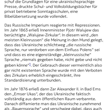
schuf die Grundlagen für eine ukrainischsprachige
Presse, druckte Schul- und Volksbildungsbücher für
privat betriebene Sonntagsschulen, eine
Bibelübersetzung wurde vollendet.
Das Russische Imperium reagierte mit Repressionen.
Im Jahr 1863 erließ Innenminister Pjotr Walujew das
berüchtigte „Walujew-Zirkular“. In diesem wird „den
meisten Kleinrussen“ die Meinung in den Mund gelegt,
dass das Ukrainische schlichtweg „die russische
Sprache, nur verdorben von dem Einfluss Polens“ sei
und dass es eine eigenständige „kleinrussische“
Sprache „niemals gegeben habe, nicht gebe und nicht
1
geben könne“
. Der Gebrauch dieser vermeintlich also
gar nicht existenten Sprache wurde mit den Verboten
des Zirkulars erheblich eingeschränkt, ihre
Standardisierung unterbunden.
Im Jahr 1876 erließ dann Zar Alexander II. in Bad Ems
den „Emser Ukas“, der das Ukrainische faktisch
vollständig aus dem öffentlichen Raum verbannte.
Danach diffamierte man das Ukrainische zunehmend
als „Bauernsprache“ und verschwieg dabei, dass auch