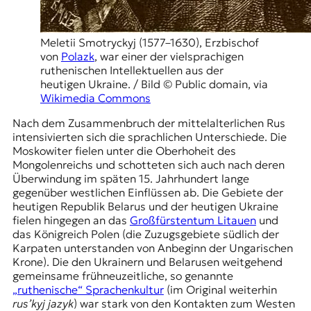
Meletii Smotryckyj (1577–1630), Erzbischof
von
Polazk
, war einer der vielsprachigen
ruthenischen Intellektuellen aus der
heutigen Ukraine. / Bild © Public domain, via
Wikimedia Commons
Nach dem Zusammenbruch der mittelalterlichen Rus
intensivierten sich die sprachlichen Unterschiede. Die
Moskowiter fielen unter die
Oberhoheit des
Mongolenreichs
und schotteten sich auch nach deren
Überwindung im späten 15. Jahrhundert lange
gegenüber westlichen Einflüssen ab. Die Gebiete der
heutigen Republik Belarus und der heutigen Ukraine
fielen hingegen an das
Großfürstentum Litauen
und
das Königreich Polen (die Zuzugsgebiete südlich der
Karpaten unterstanden von Anbeginn der Ungarischen
Krone). Die den Ukrainern und Belarusen weitgehend
gemeinsame frühneuzeitliche, so genannte
„ruthenische“ Sprachenkultur
(im Original weiterhin
rus’kyj jazyk
) war stark von den Kontakten zum Westen