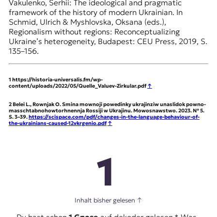
Vakulenko, Serhii: The ideological and pragmatic
framework of the history of modern Ukrainian. In
Schmid, Ulrich & Myshlovska, Oksana (eds.),
Regionalism without regions: Reconceptualizing
Ukraine’s heterogeneity, Budapest: CEU Press, 2019, S.
135–156.
1
https://historia-universalis.fm/wp-
content/uploads/2022/05/Quelle_Valuev-Zirkular.pdf
↑
2
Belei L., Rownjak O. Smina mownoji powedinky ukrajinziw unaslidok powno-
masschtabnohowtorhnennja Rossiji w Ukrajinu. Mowosnawstwo. 2023. № 5.
S. 3–39.
https://scispace.com/pdf/changes-in-the-language-behaviour-of-
the-ukrainians-caused-12vkrgenio.pdf
↑
1
Inhalt bisher gelesen
↑