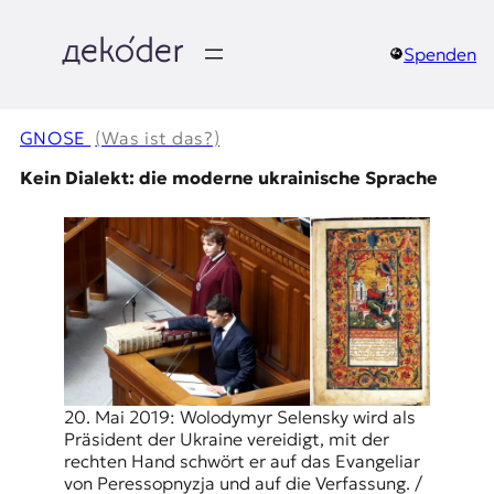
Zum
Inhalt
springen
Spenden
д
e
GNOSE
(Was ist das?)
k
Kein Dialekt: die moderne ukrainische Sprache
o
d
e
r
|
20. Mai 2019: Wolodymyr Selensky wird als
Präsident der Ukraine vereidigt, mit der
D
rechten Hand schwört er auf das Evangeliar
von Peressopnyzja und auf die Verfassung. /