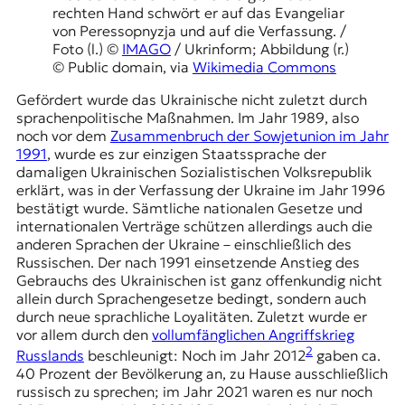
rechten Hand schwört er auf das
Evangeliar
von Peressopnyzja
und auf die Verfassung. /
Foto (l.) ©
IMAGO
/ Ukrinform; Abbildung (r.)
© Public domain, via
Wikimedia Commons
Gefördert wurde das Ukrainische nicht zuletzt durch
sprachenpolitische Maßnahmen. Im Jahr 1989, also
noch vor dem
Zusammenbruch der Sowjetunion im Jahr
1991
, wurde es zur einzigen Staatssprache der
damaligen Ukrainischen Sozialistischen Volksrepublik
erklärt, was in der Verfassung der Ukraine im Jahr 1996
bestätigt wurde. Sämtliche nationalen Gesetze und
internationalen Verträge schützen allerdings auch die
anderen Sprachen der Ukraine – einschließlich des
Russischen. Der nach 1991 einsetzende Anstieg des
Gebrauchs des Ukrainischen ist ganz offenkundig nicht
allein durch Sprachengesetze bedingt, sondern auch
durch neue sprachliche Loyalitäten. Zuletzt wurde er
vor allem durch den
vollumfänglichen Angriffskrieg
2
Russlands
beschleunigt: Noch im Jahr 2012
gaben ca.
40 Prozent der Bevölkerung an, zu Hause ausschließlich
russisch zu sprechen; im Jahr 2021 waren es nur noch