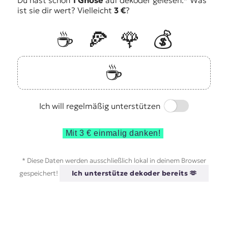
Du hast schon
1 Gnose
auf dekoder gelesen.* Was
ist sie dir wert? Vielleicht
3 €
?
☕️
🍕
🌹
💰
☕️
Switch
Ich will regelmäßig unterstützen
Mit 3 € einmalig danken!
* Diese Daten werden ausschließlich lokal in deinem Browser
gespeichert!
Ich unterstütze dekoder bereits 🫶