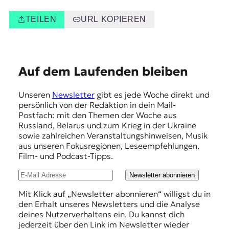
TEILEN
URL KOPIEREN
E
Auf dem Laufenden bleiben
m
Unseren
Newsletter
gibt es jede Woche direkt und
p
persönlich von der Redaktion in dein Mail-
f
Postfach: mit den Themen der Woche aus
Russland, Belarus und zum Krieg in der Ukraine
e
sowie zahlreichen Veranstaltungshinweisen, Musik
h
aus unseren Fokusregionen, Leseempfehlungen,
Film- und Podcast-Tipps.
l
u
Newsletter abonnieren
n
Mit Klick auf „Newsletter abonnieren“ willigst du in
den Erhalt unseres Newsletters und die Analyse
g
deines Nutzerverhaltens ein. Du kannst dich
e
jederzeit über den Link im Newsletter wieder