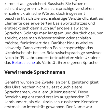
r
zumeist ausgezeichnet Russisch: Sie haben es
n
schlichtweg erlernt. Russischsprachige verstehen
a
einzelne ukrainische Wörter, doch insgesamt
l
beschränkt sich die wechselseitige Verständlichkeit auf
i
Elemente des erweiterten Basiswortschatzes und
s
erstreckt sich dann auch auf andere slawische
m
Sprachen. Solange man langsam und deutlich darüber
u
spricht, dass man Wasser trinken oder schlafen
s
möchte, funktioniert das. Darüber hinaus wird es
u
schwierig. Dann verstehen Polnischsprachige das
n
Ukrainische oft besser. Belarusischsprachige sowieso:
d
Noch im 19. Jahrhundert betrachteten viele Ukrainer
M
das
Belarusische
als Varietät ihrer eigenen Sprache.
e
d
Verwirrende Sprachnamen
i
e
Genährt wurden die Zweifel an der Eigenständigkeit
n
des Ukrainischen nicht zuletzt durch ältere
k
Sprachnamen, vor allem „Kleinrussisch“. Diese
o
Bezeichnung entstand erst im ausgehenden 17.
m
Jahrhundert, als die ukrainisch-russischen Kontakte
p
erstmals an Intensität gewannen. Der Name war
e