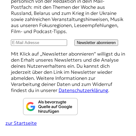
persönlich von der Redaktion in dein Mail-
r
f
Postfach: mit den Themen der Woche aus
n
Russland, Belarus und zum Krieg in der Ukraine
a
e
sowie zahlreichen Veranstaltungshinweisen, Musik
l
h
aus unseren Fokusregionen, Leseempfehlungen,
i
Film- und Podcast-Tipps.
s
l
m
u
Newsletter abonnieren
u
s
n
Mit Klick auf „Newsletter abonnieren“ willigst du in
u
den Erhalt unseres Newsletters und die Analyse
g
n
deines Nutzerverhaltens ein. Du kannst dich
d
e
jederzeit über den Link im Newsletter wieder
M
abmelden. Weitere Informationen zur
n
e
Verarbeitung deiner Daten und zum Widerruf
d
findest du in unserer
Datenschutzerklärung
.
i
e
n
k
o
m
zur Startseite
p
e