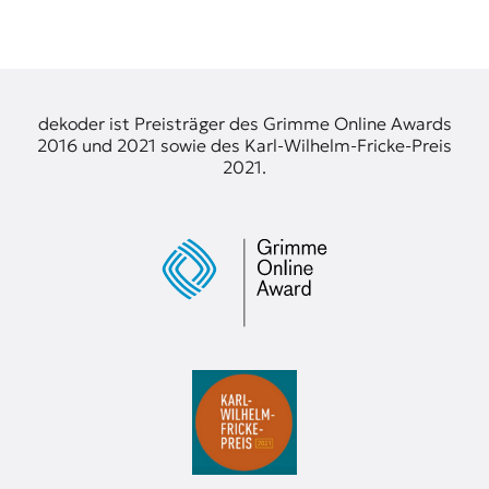
t
e
n
z
z
dekoder ist Preisträger des Grimme Online Awards
u
2016 und 2021 sowie des Karl-Wilhelm-Fricke-Preis
O
2021.
s
t
e
u
r
o
p
a
.