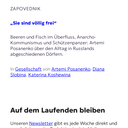
E
ZAPOVEDNIK
K
O
„Sie sind völlig frei“
D
Beeren und Fisch im Überfluss, Anarcho-
Kommunismus und Schützenpanzer: Artemi
E
Posanenko über den Alltag in Russlands
abgeschiedenen Dörfern.
R
In
Gesellschaft
von
Artemi Posanenko
,
Diana
W
Slobina
,
Katerina Koshewina
i
s
s
e
n
,
E
Auf dem Laufenden bleiben
J
m
o
Unseren
Newsletter
gibt es jede Woche direkt und
u
p