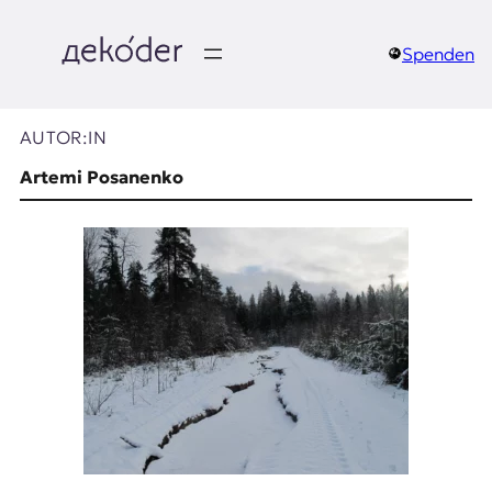
Zum
Inhalt
springen
Spenden
д
e
AUTOR:IN
k
Artemi Posanenko
o
d
e
r
|
D