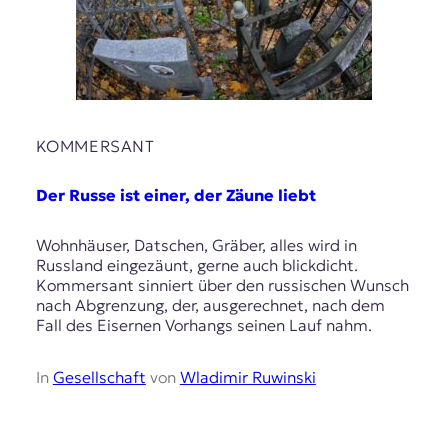
r
n
a
l
i
s
m
u
KOMMERSANT
s
u
Der Russe ist einer, der Zäune liebt
n
d
Wohnhäuser, Datschen, Gräber, alles wird in
M
Russland eingezäunt, gerne auch blickdicht.
e
Kommersant sinniert über den russischen Wunsch
d
nach Abgrenzung, der, ausgerechnet, nach dem
i
Fall des Eisernen Vorhangs seinen Lauf nahm.
e
n
k
In
Gesellschaft
von
Wladimir Ruwinski
o
m
p
e