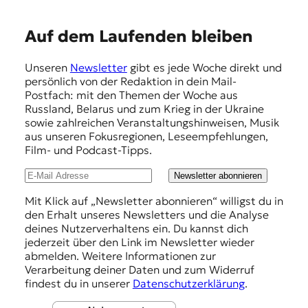
t
e
E
Auf dem Laufenden bleiben
n
z
m
z
Unseren
Newsletter
gibt es jede Woche direkt und
p
u
persönlich von der Redaktion in dein Mail-
O
f
Postfach: mit den Themen der Woche aus
s
Russland, Belarus und zum Krieg in der Ukraine
e
t
sowie zahlreichen Veranstaltungshinweisen, Musik
e
h
aus unseren Fokusregionen, Leseempfehlungen,
u
Film- und Podcast-Tipps.
l
r
o
u
Newsletter abonnieren
p
n
Mit Klick auf „Newsletter abonnieren“ willigst du in
a
den Erhalt unseres Newsletters und die Analyse
.
g
deines Nutzerverhaltens ein. Du kannst dich
e
jederzeit über den Link im Newsletter wieder
abmelden. Weitere Informationen zur
n
Verarbeitung deiner Daten und zum Widerruf
findest du in unserer
Datenschutzerklärung
.