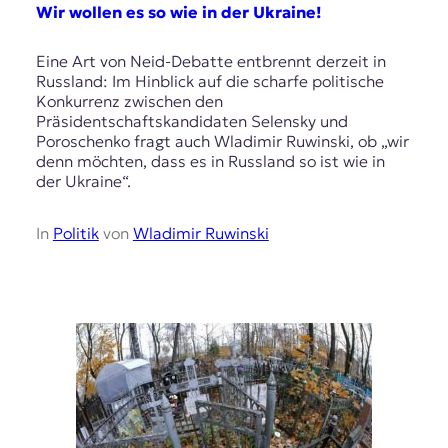
E
Wir wollen es so wie in der Ukraine!
K
Eine Art von Neid-Debatte entbrennt derzeit in
O
Russland: Im Hinblick auf die scharfe politische
Konkurrenz zwischen den
D
Präsidentschaftskandidaten Selensky und
Poroschenko fragt auch Wladimir Ruwinski, ob „wir
E
denn möchten, dass es in Russland so ist wie in
der Ukraine“.
R
In
Politik
von
Wladimir Ruwinski
W
i
s
s
e
n
,
J
o
u