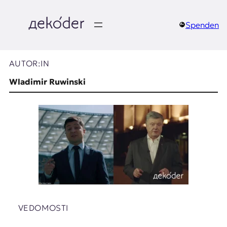
Zum
Inhalt
springen
Spenden
д
e
AUTOR:IN
k
Wladimir Ruwinski
o
d
e
r
|
D
VEDOMOSTI