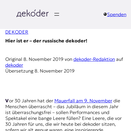
Zum
Inhalt
springen
Spenden
д
DEKODER
e
Hier ist er – der russische dekoder!
k
o
Original
8. November 2019
von
dekoder-Redaktion
auf
dekoder
d
Übersetzung
8. November 2019
e
r
Vor 30 Jahren hat der
Mauerfall am 9. November
die
|
Menschen überrascht – das Jubiläum in diesem Jahr
ist überraschungsfrei – sollen Performances und
D
Spektakel eine bange Leere füllen? Eine Leere, die vor
30 Jahren für uns, die wir heute bei dekoder sitzen,
sofern wir alt genug waren, eine inspirierende