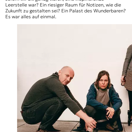
E
Leerstelle war? Ein riesiger Raum für Notizen, wie die
K
Zukunft zu gestalten sei? Ein Palast des Wunderbaren?
Es war alles auf einmal.
O
D
E
R
W
i
s
s
e
n
,
J
o
u