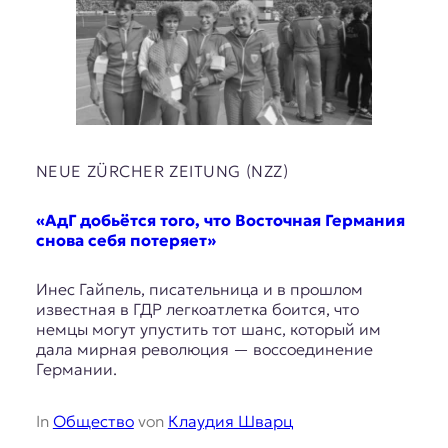
NEUE ZÜRCHER ZEITUNG (NZZ)
«АдГ добьётся того, что Восточная Германия
снова себя потеряет»
Инес Гайпель, писательница и в прошлом
известная в ГДР легкоатлетка боится, что
немцы могут упустить тот шанс, который им
дала мирная революция — воссоединение
Германии.
In
Общество
von
Клаудия Шварц