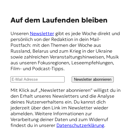
E
Auf dem Laufenden bleiben
m
Unseren
Newsletter
gibt es jede Woche direkt und
p
persönlich von der Redaktion in dein Mail-
f
Postfach: mit den Themen der Woche aus
Russland, Belarus und zum Krieg in der Ukraine
e
sowie zahlreichen Veranstaltungshinweisen, Musik
h
aus unseren Fokusregionen, Leseempfehlungen,
Film- und Podcast-Tipps.
l
u
Newsletter abonnieren
n
Mit Klick auf „Newsletter abonnieren“ willigst du in
den Erhalt unseres Newsletters und die Analyse
g
deines Nutzerverhaltens ein. Du kannst dich
e
jederzeit über den Link im Newsletter wieder
abmelden. Weitere Informationen zur
n
Verarbeitung deiner Daten und zum Widerruf
findest du in unserer
Datenschutzerklärung
.