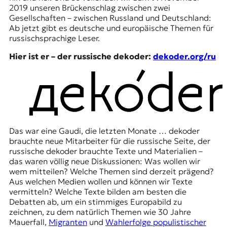
2019 unseren Brückenschlag zwischen zwei
t
Gesellschaften – zwischen Russland und Deutschland:
e
Ab jetzt gibt es deutsche und europäische Themen für
n
russischsprachige Leser.
z
z
Hier ist er – der russische dekoder:
dekoder.org/ru
u
O
s
t
e
u
r
o
Das war eine Gaudi, die letzten Monate … dekoder
p
brauchte neue Mitarbeiter für die russische Seite, der
a
russische dekoder brauchte Texte und Materialien –
.
das waren völlig neue Diskussionen: Was wollen wir
wem mitteilen? Welche Themen sind derzeit prägend?
Aus welchen Medien wollen und können wir Texte
vermitteln? Welche Texte bilden am besten die
Debatten ab, um ein stimmiges Europabild zu
zeichnen, zu dem natürlich Themen wie 30 Jahre
Mauerfall,
Migranten
und
Wahlerfolge populistischer