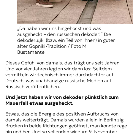
r
n
a
l
i
„Da haben wir uns hingehockt und was
s
ausgeheckt – den russischen dekoder!” Die
m
dekoderщiki (bzw. ein Teil von ihnen) in guter
u
alter Gopniki-Tradition / Foto M.
s
Bustamante
u
n
Dieses Gefühl von damals, das trägt uns seit Jahren.
d
Und vor vier Jahren legten wir dann los: Seitdem
M
vermitteln wir technisch immer durchdachter auf
e
Deutsch, was unabhängige russische Medien auf
d
Russisch veröffentlichen.
i
e
Und jetzt haben wir von dekoder pünktlich zum
n
Mauerfall etwas ausgeheckt.
k
Etwas, das die Energie des positiven Aufbruchs von
o
damals weiterträgt. Damals wurden allein in Berlin zig
m
Brücken in beide Richtungen geöffnet, man konnte rege
p
hin und her. Und so vollenden wir zum 9. November
e