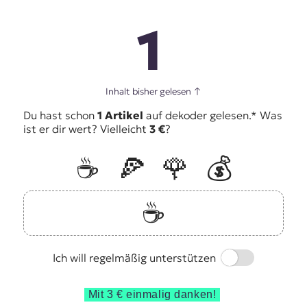
1
Inhalt bisher gelesen
↑
Du hast schon
1 Artikel
auf dekoder gelesen.* Was
ist er dir wert? Vielleicht
3 €
?
☕️
🍕
🌹
💰
☕️
Switch
Ich will regelmäßig unterstützen
Mit 3 € einmalig danken!