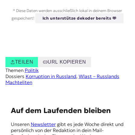
* Diese Daten werden ausschließlich lokal in deinem Browser
gespeichert!
Ich unterstütze dekoder bereits 🫶
TEILEN
URL KOPIEREN
Themen
Politik
Dossiers
Korruption in Russland
, 
Wlast – Russlands
Machteliten
E
Auf dem Laufenden bleiben
m
Unseren
Newsletter
gibt es jede Woche direkt und
p
persönlich von der Redaktion in dein Mail-