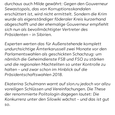
E
durchaus auch Milde gewährt: Gegen den Gouverneur
K
Sewastopols, das von Korruptionsskandalen
erschüttert ist, wird nicht ermittelt. Sondern die Krim
O
wurde als eigenständiger föderaler Kreis kurzerhand
abgeschafft und der ehemalige Gouverneur empfiehlt
D
sich nun als bevollmächtigter Vertreter des
Präsidenten – in Sibirien.
E
Experten werten das für Außenstehende komplett
undurchsichtige Ämterkarussell zwei Monate vor den
R
Parlamentswahlen als geschickten Schachzug: um
nämlich die Geheimdienste FSB und
FSO
zu stärken
und die regionalen Machteliten so unter Kontrolle zu
W
halten – und zwar schon im Hinblick auf die
i
Präsidentschaftswahlen 2018.
s
s
Ekaterina Schulmann warnt auf
slon.ru
jedoch vor allzu
e
voreiligen Schlüssen und Vereinfachungen. Die These
n
der renommierte Politologin dagegen lautet: Die
,
Konkurrenz unter den
Silowiki
wächst – und das ist gut
J
so.
o
u