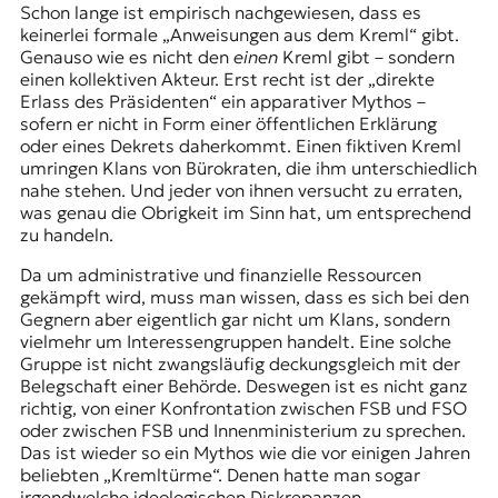
Schon lange ist empirisch nachgewiesen, dass es
keinerlei formale „Anweisungen aus dem Kreml“ gibt.
Genauso wie es nicht den
einen
Kreml gibt – sondern
einen kollektiven Akteur. Erst recht ist der „direkte
Erlass des Präsidenten“ ein apparativer Mythos –
sofern er nicht in Form einer öffentlichen Erklärung
oder eines Dekrets daherkommt. Einen fiktiven Kreml
umringen Klans von Bürokraten, die ihm unterschiedlich
nahe stehen. Und jeder von ihnen versucht zu erraten,
was genau die Obrigkeit im Sinn hat, um entsprechend
zu handeln.
Da um administrative und finanzielle Ressourcen
gekämpft wird, muss man wissen, dass es sich bei den
Gegnern aber eigentlich gar nicht um Klans, sondern
vielmehr um Interessengruppen handelt. Eine solche
Gruppe ist nicht zwangsläufig deckungsgleich mit der
Belegschaft einer Behörde. Deswegen ist es nicht ganz
richtig, von einer Konfrontation zwischen FSB und FSO
oder zwischen FSB und Innenministerium zu sprechen.
Das ist wieder so ein Mythos wie die vor einigen Jahren
beliebten „
Kremltürme
“. Denen hatte man sogar
irgendwelche ideologischen Diskrepanzen