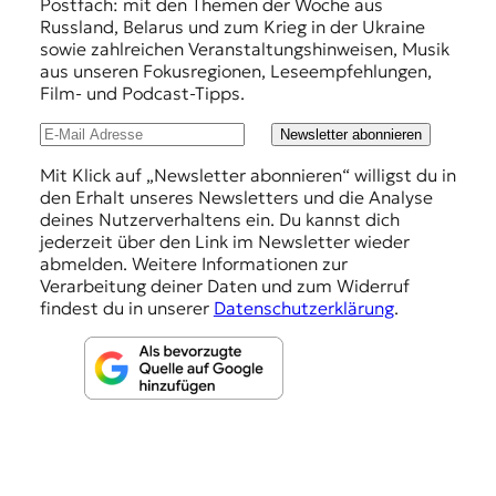
f
Postfach: mit den Themen der Woche aus
Russland, Belarus und zum Krieg in der Ukraine
e
sowie zahlreichen Veranstaltungshinweisen, Musik
h
aus unseren Fokusregionen, Leseempfehlungen,
Film- und Podcast-Tipps.
l
u
Newsletter abonnieren
n
Mit Klick auf „Newsletter abonnieren“ willigst du in
den Erhalt unseres Newsletters und die Analyse
g
deines Nutzerverhaltens ein. Du kannst dich
e
jederzeit über den Link im Newsletter wieder
abmelden. Weitere Informationen zur
n
Verarbeitung deiner Daten und zum Widerruf
findest du in unserer
Datenschutzerklärung
.