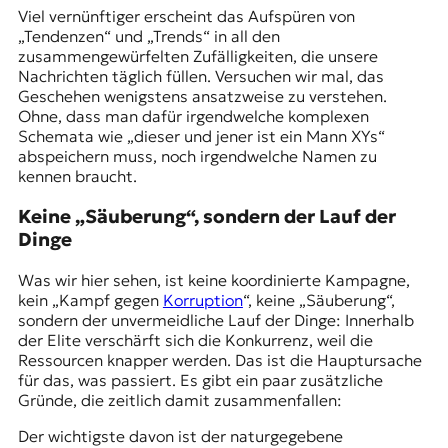
Viel vernünftiger erscheint das Aufspüren von
t
„Tendenzen“ und „Trends“ in all den
e
zusammengewürfelten Zufälligkeiten, die unsere
n
Nachrichten täglich füllen. Versuchen wir mal, das
z
Geschehen wenigstens ansatzweise zu verstehen.
z
Ohne, dass man dafür irgendwelche komplexen
u
Schemata wie „dieser und jener ist ein Mann XYs“
O
abspeichern muss, noch irgendwelche Namen zu
s
kennen braucht.
t
e
Keine „Säuberung“, sondern der Lauf der
u
r
Dinge
o
p
Was wir hier sehen, ist keine koordinierte Kampagne,
a
kein „Kampf gegen
Korruption
“, keine „Säuberung“,
.
sondern der unvermeidliche Lauf der Dinge: Innerhalb
der Elite verschärft sich die Konkurrenz, weil die
Ressourcen knapper werden. Das ist die Hauptursache
für das, was passiert. Es gibt ein paar zusätzliche
Gründe, die zeitlich damit zusammenfallen:
Der wichtigste davon ist der naturgegebene