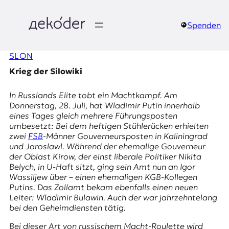
Zum
Inhalt
springen
Spenden
д
SLON
e
Krieg der Silowiki
k
In Russlands Elite tobt ein Machtkampf. Am
o
Donnerstag, 28. Juli, hat Wladimir Putin innerhalb
eines Tages gleich mehrere Führungsposten
d
umbesetzt: Bei dem heftigen Stühlerücken erhielten
zwei
FSB
-Männer Gouverneursposten in Kaliningrad
e
und Jaroslawl. Während der ehemalige Gouverneur
der Oblast Kirow, der einst liberale Politiker Nikita
r
Belych, in U-Haft sitzt, ging sein Amt nun an Igor
Wassiljew über – einen ehemaligen KGB-Kollegen
|
Putins. Das Zollamt bekam ebenfalls einen neuen
Leiter: Wladimir Bulawin. Auch der war jahrzehntelang
D
bei den Geheimdiensten tätig.
Bei dieser Art von russischem Macht-Roulette wird