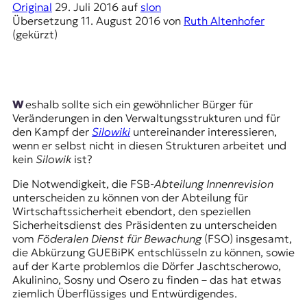
r
Original
29. Juli 2016
auf
slon
n
Übersetzung
11. August 2016
von
Ruth Altenhofer
a
(gekürzt)
l
i
s
m
u
Weshalb sollte sich ein gewöhnlicher Bürger für
s
Veränderungen in den Verwaltungsstrukturen und für
u
den Kampf der
Silowiki
untereinander interessieren,
n
wenn er selbst nicht in diesen Strukturen arbeitet und
d
kein
Silowik
ist?
M
e
Die Notwendigkeit, die FSB-
Abteilung Innenrevision
d
unterscheiden zu können von der Abteilung für
i
Wirtschaftssicherheit ebendort, den speziellen
e
Sicherheitsdienst des Präsidenten zu unterscheiden
n
vom
Föderalen Dienst für Bewachung
(FSO) insgesamt,
k
die Abkürzung GUEBiPK entschlüsseln zu können, sowie
o
auf der Karte problemlos die Dörfer
Jaschtscherowo,
m
Akulinino, Sosny
und Osero zu finden – das hat etwas
p
ziemlich Überflüssiges und Entwürdigendes.
e