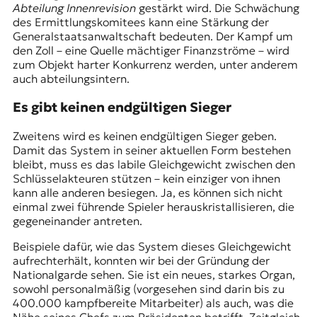
Abteilung Innenrevision
gestärkt wird. Die
Schwächung
des Ermittlungskomitees kann eine Stärkung der
Generalstaatsanwaltschaft bedeuten. Der
Kampf um
den Zoll
– eine Quelle mächtiger Finanzströme – wird
zum Objekt harter Konkurrenz werden, unter anderem
auch abteilungsintern.
Es gibt keinen endgültigen Sieger
Zweitens wird es keinen endgültigen Sieger geben.
Damit das System in seiner aktuellen Form bestehen
bleibt, muss es das labile Gleichgewicht zwischen den
Schlüsselakteuren stützen – kein einziger von ihnen
kann alle anderen besiegen. Ja, es können sich nicht
einmal zwei führende Spieler herauskristallisieren, die
gegeneinander antreten.
Beispiele dafür, wie das System dieses Gleichgewicht
aufrechterhält, konnten wir bei der Gründung der
Nationalgarde
sehen. Sie ist ein neues, starkes Organ,
sowohl personalmäßig (vorgesehen sind darin bis zu
400.000 kampfbereite Mitarbeiter) als auch, was die
Nähe seines Chefs zum Präsidenten betrifft. Zeitgleich