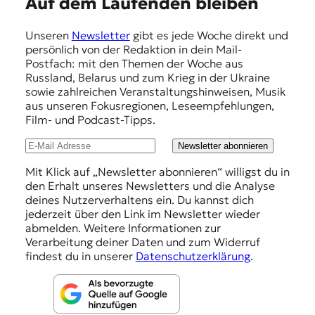
E
Auf dem Laufenden bleiben
m
Unseren
Newsletter
gibt es jede Woche direkt und
p
persönlich von der Redaktion in dein Mail-
f
Postfach: mit den Themen der Woche aus
Russland, Belarus und zum Krieg in der Ukraine
e
sowie zahlreichen Veranstaltungshinweisen, Musik
h
aus unseren Fokusregionen, Leseempfehlungen,
Film- und Podcast-Tipps.
l
u
Newsletter abonnieren
n
Mit Klick auf „Newsletter abonnieren“ willigst du in
den Erhalt unseres Newsletters und die Analyse
g
deines Nutzerverhaltens ein. Du kannst dich
e
jederzeit über den Link im Newsletter wieder
abmelden. Weitere Informationen zur
n
Verarbeitung deiner Daten und zum Widerruf
findest du in unserer
Datenschutzerklärung
.