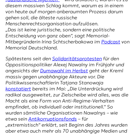
E
diesem massiven Schlag kommt, warum es in einem
K
von heute auf morgen anberaumten Prozess darum
gehen soll, die älteste russische
O
Menschenrechtsorganisation aufzulösen.
„Das ist keine juristische, sondern eine politische
D
Entscheidung von ganz oben“, sagt Memorial-
Mitbegründerin Irina Schtscherbakowa im
Podcast
von
E
Memorial Deutschland.
R
Spätestens seit den
Solidaritätsprotesten
für den
Oppositionspolitiker Alexej Nawalny im Frühjahr und
angesichts der
Dumawahl im Herbst
geht der Kreml
W
massiv gegen unabhängige Akteure vor. Die
i
Politikwissenschaftlerin Tatjana Stanowaja
s
konstatiert
bereits im Mai: „Die Unterdrückung wird
s
radikal ausgeweitet, zur Zielscheibe wird alles, was die
e
Macht als eine Form von Anti-Regime-Verhalten
n
empfindet, ob individuell oder institutionell.“ So
,
wurden sämtliche Organisationen Nawalnys – wie
J
etwa sein
Antikorruptionsfonds
– für
o
„extremistisch“ erklärt, seit Beginn des Jahres wurden
u
aber etwa auch mehr als 70 unabhängige Medien und