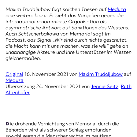
t
Maxim Trudoljubow fügt solchen Thesen auf
Meduza
e
eine weitere hinzu: Er sieht das Vorgehen gegen die
n
international renommierte Organisation als
z
asymmetrische Antwort auf Sanktionen des Westens.
z
Auch Schtscherbakowa von Memorial sagt im
u
Podcast, das Signal „Wir sind durch nichts geschützt,
O
die Macht kann mit uns machen, was sie will“ gehe an
s
unabhängige Akteure und ihre Unterstützer im Westen
t
gleichermaßen.
e
u
r
Original
16. November 2021
von
Maxim Trudoljubow
auf
o
Meduza
p
Übersetzung
24. November 2021
von
Jennie Seitz
,
Ruth
a
Altenhofer
.
Die drohende Vernichtung von Memorial durch die
Behörden wird als schwerer Schlag empfunden –
sowohl gegen die Menschenrechte im heutigen