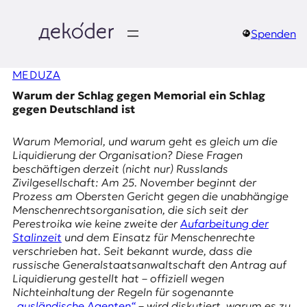
Zum
Inhalt
springen
Spenden
д
MEDUZA
e
Warum der Schlag gegen Memorial ein Schlag
k
gegen Deutschland ist
o
Warum Memorial, und warum geht es gleich um die
Liquidierung der Organisation? Diese Fragen
d
beschäftigen derzeit (nicht nur) Russlands
Zivilgesellschaft: Am 25. November beginnt der
e
Prozess am Obersten Gericht gegen die unabhängige
Menschenrechtsorganisation, die sich seit der
r
Perestroika wie keine zweite der
Aufarbeitung der
Stalinzeit
und dem Einsatz für Menschenrechte
|
verschrieben hat. Seit bekannt wurde, dass die
russische Generalstaatsanwaltschaft den Antrag auf
D
Liquidierung gestellt hat – offiziell wegen
Nichteinhaltung der Regeln für sogenannte
„ausländische Agenten“
– wird diskutiert, warum es zu