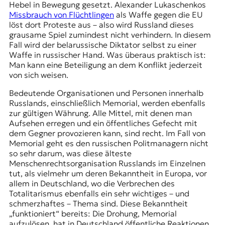
Hebel in Bewegung gesetzt. Alexander Lukaschenkos
Missbrauch von Flüchtlingen
als Waffe gegen die EU
löst dort Proteste aus – also wird Russland dieses
grausame Spiel zumindest nicht verhindern. In diesem
Fall wird der belarussische Diktator selbst zu einer
Waffe in russischer Hand. Was überaus praktisch ist:
Man kann eine Beteiligung an dem Konflikt jederzeit
von sich weisen.
Bedeutende Organisationen und Personen innerhalb
Russlands, einschließlich Memorial, werden ebenfalls
zur gültigen Währung. Alle Mittel, mit denen man
Aufsehen erregen und ein öffentliches Gefecht mit
dem Gegner provozieren kann, sind recht. Im Fall von
Memorial geht es den russischen Politmanagern nicht
so sehr darum, was diese älteste
Menschenrechtsorganisation Russlands im Einzelnen
tut, als vielmehr um deren Bekanntheit in Europa, vor
allem in Deutschland, wo die Verbrechen des
Totalitarismus ebenfalls ein sehr wichtiges – und
schmerzhaftes – Thema sind. Diese Bekanntheit
„funktioniert“ bereits: Die Drohung, Memorial
aufzulösen, hat in Deutschland öffentliche Reaktionen