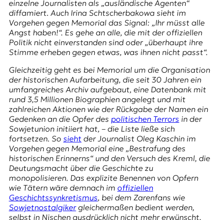
r
einzelne Journalisten als „ausländische Agenten“
n
diffamiert. Auch Irina Schtscherbakowa sieht im
a
Vorgehen gegen Memorial das Signal: „Ihr müsst alle
l
Angst haben!“. Es gehe an alle, die mit der offiziellen
i
Politik nicht einverstanden sind oder „überhaupt ihre
s
Stimme erheben gegen etwas, was ihnen nicht passt“.
m
Gleichzeitig geht es bei Memorial um die Organisation
u
der historischen Aufarbeitung, die seit 30 Jahren ein
s
umfangreiches Archiv aufgebaut, eine Datenbank mit
u
rund 3,5 Millionen Biographien angelegt und mit
n
zahlreichen Aktionen wie der
Rückgabe der Namen
ein
d
Gedenken an die Opfer des
politischen Terrors
in der
M
Sowjetunion initiiert hat, – die Liste ließe sich
e
fortsetzen. So
sieht
der Journalist Oleg Kaschin im
d
Vorgehen gegen Memorial eine „Bestrafung des
i
historischen Erinnerns“ und den Versuch des Kreml, die
e
Deutungsmacht über die Geschichte zu
n
monopolisieren. Das explizite Benennen von Opfern
k
wie Tätern wäre demnach im
offiziellen
o
Geschichtssynkretismus
, bei dem Zarenfans wie
m
Sowjetnostalgiker
gleichermaßen bedient werden,
p
selbst in Nischen ausdrücklich nicht mehr erwünscht.
e