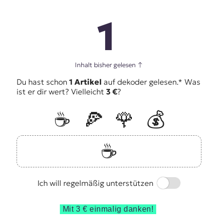
1
Inhalt bisher gelesen
↑
Du hast schon
1 Artikel
auf dekoder gelesen.* Was
ist er dir wert? Vielleicht
3 €
?
☕️
🍕
🌹
💰
☕️
Switch
Ich will regelmäßig unterstützen
Mit 3 € einmalig danken!