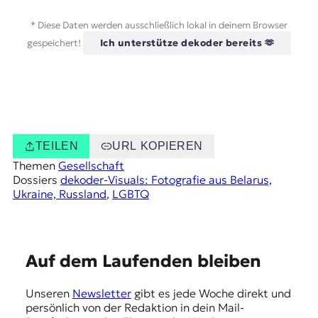
* Diese Daten werden ausschließlich lokal in deinem Browser
gespeichert!
Ich unterstütze dekoder bereits 🫶
TEILEN
URL KOPIEREN
Themen
Gesellschaft
Dossiers
dekoder-Visuals: Fotografie aus Belarus,
Ukraine, Russland
, 
LGBTQ
E
Auf dem Laufenden bleiben
m
Unseren
Newsletter
gibt es jede Woche direkt und
p
persönlich von der Redaktion in dein Mail-