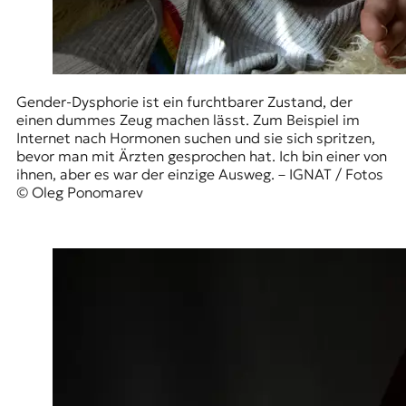
t
e
n
z
z
Gender-Dysphorie ist ein furchtbarer Zustand, der
u
einen dummes Zeug machen lässt. Zum Beispiel im
O
Internet nach Hormonen suchen und sie sich spritzen,
s
bevor man mit Ärzten gesprochen hat. Ich bin einer von
t
ihnen, aber es war der einzige Ausweg. – IGNAT / Fotos
e
© Oleg Ponomarev
u
r
o
p
a
.