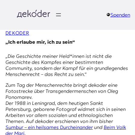
Zum
Inhalt
springen
Spenden
д
DEKODER
e
„Ich erlaube mir, ich zu sein“
k
„Die Geschichte meiner Held*innen ist nicht die
o
Geschichte des Kampfes einer bestimmten
Community, sondern der Kampf für ein grundlegendes
d
Menschenrecht – das Recht zu sein.“
e
Zum Tag der Menschenrechte bringt dekoder eine
Fotostrecke über Transgendermenschen von Oleg
r
Ponomarev.
Der 1988 in Leningrad, dem heutigen Sankt
|
Petersburg, geborene Fotograf widmet sich in seinen
Arbeiten vor allem sozialen und ethnologischen
D
Themen. Auf dekoder erschienen von ihm bisher
Sumbur – ein heilsames Durcheinander
und
Beim Volk
der Mari
.