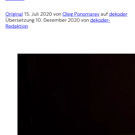
E
K
Original
15. Juli 2020
von
Oleg Ponomarev
auf
dekoder
Übersetzung
10. Dezember 2020
von
dekoder-
O
Redaktion
D
E
R
W
i
s
s
e
n
,
J
o
u