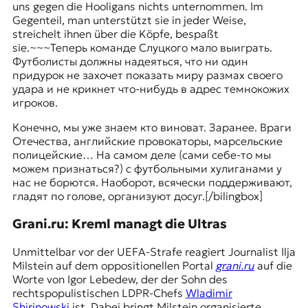
uns gegen die Hooligans nichts unternommen. Im
Gegenteil, man unterstützt sie in jeder Weise,
streichelt ihnen über die Köpfe, bespaßt
sie.
~~~
Теперь команде Слуцкого мало выиграть.
Футболисты должны надеяться, что ни один
придурок не захочет показать миру размах своего
удара и не крикнет что-нибудь в адрес темнокожих
игроков.
Конечно, мы уже знаем кто виноват. Заранее. Враги
Отечества, английские провокаторы, марсельские
полицейские… На самом деле (сами себе-то мы
можем признаться?) с футбольными хулиганами у
нас не борются. Наоборот, всячески поддерживают,
гладят по голове, организуют досуг.
[/bilingbox]
Grani.ru: Kreml managt die Ultras
Unmittelbar vor der UEFA-Strafe reagiert Journalist Ilja
Milstein auf dem oppositionellen Portal
grani.ru
auf die
Worte von Igor Lebedew, der der Sohn des
rechtspopulistischen LDPR-Chefs
Wladimir
Shirinowski
ist. Dabei bringt Milstein organisierte