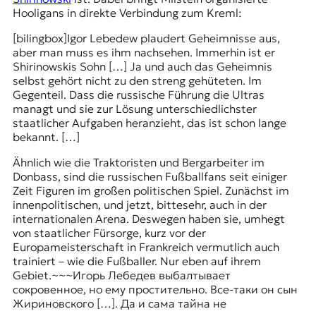
Hooligans in direkte Verbindung zum Kreml:
[bilingbox]
Igor Lebedew plaudert Geheimnisse aus,
aber man muss es ihm nachsehen. Immerhin ist er
Shirinowskis Sohn […] Ja und auch das Geheimnis
selbst gehört nicht zu den streng gehüteten. Im
Gegenteil. Dass die russische Führung die Ultras
managt und sie zur Lösung unterschiedlichster
staatlicher Aufgaben heranzieht, das ist schon lange
bekannt. […]
Ähnlich wie die Traktoristen und Bergarbeiter im
Donbass, sind die russischen Fußballfans seit einiger
Zeit Figuren im großen politischen Spiel. Zunächst im
innenpolitischen, und jetzt, bittesehr, auch in der
internationalen Arena. Deswegen haben sie, umhegt
von staatlicher Fürsorge, kurz vor der
Europameisterschaft in Frankreich vermutlich auch
trainiert – wie die Fußballer. Nur eben auf ihrem
Gebiet.
~~~
Игорь Лебедев выбалтывает
сокровенное, но ему простительно. Все-таки он сын
Жириновского […]. Да и сама тайна не