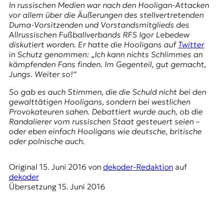
E
In russischen Medien war nach den Hooligan-Attacken
vor allem über die Äußerungen des stellvertretenden
K
Duma-Vorsitzenden und Vorstandsmitglieds des
Allrussischen Fußballverbands RFS Igor Lebedew
O
diskutiert worden. Еr hatte die Hooligans auf
Twitter
in Schutz genommen: „Ich kann nichts Schlimmes an
D
kämpfenden Fans finden. Im Gegenteil, gut gemacht,
Jungs. Weiter so!“
E
So gab es auch Stimmen, die die Schuld nicht bei den
R
gewalttätigen Hooligans, sondern bei westlichen
Provokateuren sahen. Debattiert wurde auch, ob die
Randalierer vom russischen Staat gesteuert seien –
W
oder eben einfach Hooligans wie deutsche, britische
i
oder polnische auch.
s
s
e
Original
15. Juni 2016
von
dekoder-Redaktion
auf
n
dekoder
,
Übersetzung
15. Juni 2016
J
o
u