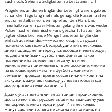
auch noch, Sehenswürdigkeiten zu bestaunen […]
Prügeleien, an denen Engländer beteiligt waren, gab es
schon drei Tage lang mehr als genug, die Russen traten
erst unmittelbar vor dem Spiel auf den Plan. Und
innerhalb von ein paar Minuten gelang ihnen, was weder
Polizei noch einheimische Fans geschafft hatten: Sie
jagten diese brüllende Menge hunderter Engländer
einfach auseinander.
~~~
Честно говоря, с трудом
понимаю, как можно беспробудно пить несколько
дней подряд, не интересуясь вообще ничем вокруг,
но для английских футбольных фанатов такое
поведение на выезде является чуть ли не
единственно приемлемым. Те же россияне, многие
из которых приезжают на футбол с женами и
семьями, проводят время совсем иначе – ходят на
экскурсии, закупают одежду, успевая любоваться
достопримечательностями. […]
Драк с участием англичан за три дня происходило
достаточно, а вот русские вышли на авансцену уже
непосредственно перед игрой. И за несколько
минут сделали то, чего не смогла ни полиция, ни