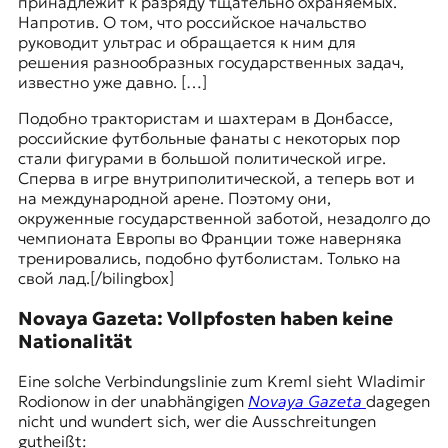
принадлежит к разряду тщательно охраняемых.
Напротив. О том, что российское начальство
руководит ультрас и обращается к ним для
решения разнообразных государственных задач,
известно уже давно. […]
Подобно трактористам и шахтерам в Донбассе,
российские футбольные фанаты с некоторых пор
стали фигурами в большой политической игре.
Сперва в игре внутриполитической, а теперь вот и
на международной арене. Поэтому они,
окруженные государственной заботой, незадолго до
чемпионата Европы во Франции тоже наверняка
тренировались, подобно футболистам. Только на
свой лад.
[/bilingbox]
Novaya Gazeta: Vollpfosten haben keine
Nationalität
Eine solche Verbindungslinie zum Kreml sieht Wladimir
Rodionow in der unabhängigen
Novaya Gazeta
dagegen
nicht und wundert sich, wer die Ausschreitungen
gutheißt: