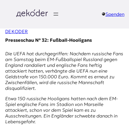
Zum
Inhalt
springen
Spenden
д
DEKODER
e
Presseschau № 32: Fußball-Hooligans
k
Die UEFA hat durchgegriffen: Nachdem russische Fans
o
am Samstag beim EM-Fußballspiel Russland gegen
England randaliert und englische Fans heftig
d
attackiert hatten, verhängte die UEFA nun eine
Geldstrafe von 150.000 Euro. Kommt es erneut zu
e
Zwischenfällen, wird die russische Mannschaft
disqualifiziert.
r
Etwa 150 russische Hooligans hatten nach dem EM-
|
Spiel englische Fans im Stadion von Marseille
attackiert, schon vor dem Spiel kam es zu
D
Ausschreitungen. Ein Engländer schwebte danach in
Lebensgefahr.