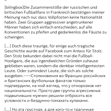
[bilingbox]
Die Zusammenstöße der russischen und
britischen Fußballfans in Frankreich bestätigen meiner
Meinung nach nur, dass Vollpfosten keine Nationalität
haben. Zwei Gruppen aggressiver angetrunkener
Männer haben sich einfach entschieden, auf alle
Konventionen zu pfeifen und gedankenlos die Fäuste zu
schwingen.
[…] Doch diese traurige, für einige auch tragische
Geschichte wurde auf Facebook zum Anlass für Stolz.
Den Stolz bekunden dabei nicht mal die Fußball-
Hooligans, die aus irgendwelchen Gründen zuhause
geblieben waren, sondern die denkbar intelligentesten
Leute. Oder zumindest Leute, die sich als solche
ausgeben.
~~~
Столкновения во Франции российских
и британских футбольных фанатов только
подтвердили, на мой взгляд, что у отморозков нет
национальности. Просто две группы агрессивных
подвыпивших мужчин решили отбросить все
условности и бездумно помахать кулаками.
[…]
Но эта грустная, а для кого-то и трагичная