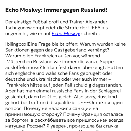
r
n
Echo Moskvy: Immer gegen Russland!
a
l
Der einstige Fußballprofi und Trainer Alexander
i
Tschugunow empfindet die Strafe der UEFA als
s
ungerecht, wie er auf
Echo Moskvy
schreibt:
m
u
[bilingbox]
Eine Frage bleibt offen: Warum wurden keine
s
Sanktionen gegen das Gastgeberland verhängt?
u
Warum blieb Frankreich außen vor, während
n
Mütterchen Russland wie immer die ganze Suppe
d
auslöffeln muss? Ich bin fest davon überzeugt: Hätten
M
sich englische und walisische Fans geprügelt oder
e
deutsche und ukrainische oder wer auch immer –
d
Frankreich hätte auf jeden Fall schuldig dagestanden.
i
Aber hat man einmal russische Fans in der Schlägerei
e
gesichtet, dann heißt es gleich: Also sorry, Russland
n
gehört bestraft und disqualifiziert.~~~
Остаётся один
k
вопрос. Почему не наложили санкции на
o
принимающую сторону? Почему Франция осталась
m
за бортом, а расхлёбывать всё пришлось как всегда
p
матушке-России? Я уверен, произошла бы стычка
e