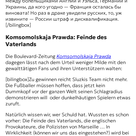
между болельщиками Англии и Уэльса, Германии и
t
Украины, да кого угодно — Франция осталась бы
e
виновата! Но раз в драке увидели русских, то, уж
n
извините — России штраф и дисквалификация.
z
[/bilingbox]
z
u
Komsomolskaja Prawda: Feinde des
O
Vaterlands
s
t
Die Boulevard-Zeitung
Komsomolskaja Prawda
e
dagegen lässt nach dem Urteil weniger Milde mit den
u
gewalttätigen Fans und ihren Unterstützern walten:
r
o
[bilingbox]
Zu gewinnen reicht Sluzkis Team nicht mehr.
p
Die Fußballer müssen hoffen, dass jetzt kein
a
Dummkopf vor der ganzen Welt seinen Schlagradius
.
demonstrieren will oder dunkelhäutigen Spielern etwas
zuruft.
Natürlich wissen wir, wer Schuld hat. Wussten es schon
vorher: Die Feinde des Vaterlands, die englischen
Provokateure, die Polizisten von Marseille … In
Wirklichkeit (können wir uns das eingestehen?) wird bei