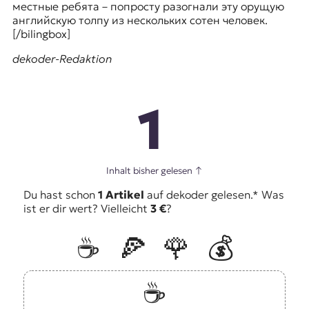
местные ребята – попросту разогнали эту орущую
английскую толпу из нескольких сотен человек.
[/bilingbox]
dekoder-Redaktion
1
Inhalt bisher gelesen
↑
Du hast schon
1 Artikel
auf dekoder gelesen.* Was
ist er dir wert? Vielleicht
3 €
?
☕️
🍕
🌹
💰
☕️