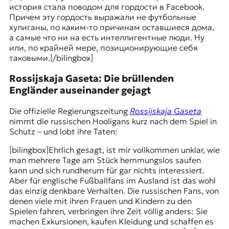
история стала поводом для гордости в Facebook.
Причем эту гордость выражали не футбольные
хулиганы, по каким-то причинам оставшиеся дома,
а самые что ни на есть интеллигентные люди. Ну
или, по крайней мере, позиционирующие себя
таковыми.
[/bilingbox]
Rossijskaja Gaseta: Die brüllenden
Engländer auseinander gejagt
Die offizielle Regierungszeitung
Rossijskaja Gaseta
nimmt die russischen Hooligans kurz nach dem Spiel in
Schutz – und lobt ihre Taten:
[bilingbox]
Ehrlich gesagt, ist mir vollkommen unklar, wie
man mehrere Tage am Stück hemmungslos saufen
kann und sich rundherum für gar nichts interessiert.
Aber für englische Fußballfans im Ausland ist das wohl
das einzig denkbare Verhalten. Die russischen Fans, von
denen viele mit ihren Frauen und Kindern zu den
Spielen fahren, verbringen ihre Zeit völlig anders: Sie
machen Exkursionen, kaufen Kleidung und schaffen es