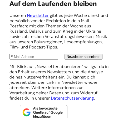
E
Auf dem Laufenden bleiben
m
Unseren
Newsletter
gibt es jede Woche direkt und
p
persönlich von der Redaktion in dein Mail-
f
Postfach: mit den Themen der Woche aus
Russland, Belarus und zum Krieg in der Ukraine
e
sowie zahlreichen Veranstaltungshinweisen, Musik
h
aus unseren Fokusregionen, Leseempfehlungen,
Film- und Podcast-Tipps.
l
u
Newsletter abonnieren
n
Mit Klick auf „Newsletter abonnieren“ willigst du in
den Erhalt unseres Newsletters und die Analyse
g
deines Nutzerverhaltens ein. Du kannst dich
e
jederzeit über den Link im Newsletter wieder
abmelden. Weitere Informationen zur
n
Verarbeitung deiner Daten und zum Widerruf
findest du in unserer
Datenschutzerklärung
.