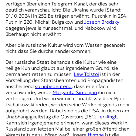
verfügen über einen Telegram-Kanal, der dies sehr
deutlich veranschaulicht: Die Ukraine wurde [Stand:
01.10.2024] in 252 Beiträgen erwähnt, Puschkin in 234,
Putin in 220.
Michail Bulgakow
und
Joseph Brodsky
dagegen jeweils nur sechsmal, und
Nabokow
wird
überhaupt nicht erwähnt.
Aber die russische Kultur wird vom Westen gecancelt,
nicht dass Sie durcheinanderkommen!
Der russische Staat behandelt die Kultur wie eine
heilige Kuh und glaubt aus irgendeinem Grund, sie
permanent retten zu müssen.
Lew Tolstoi
ist in der
Vorstellung der Staatsbeamten und Propagandisten
anscheinend
so unbedeutend
, dass er einfach
verschwände, würde
Margarita Simonjan
ihn nicht
verteidigen. Und wenn wir nicht unablässig über
Pjotr
Tschaikowski
reden, werden seine Werke nirgends mehr
aufgeführt werden. Dabei sind es die USA, in denen am
Unabhängigkeitstag die Ouvertüre „1812“
erklingt
.
Kann sich irgendjemand erinnern, wann dieses Werk in
Russland zum letzten Mal bei einer großen öffentlichen
Veranstaltung zu hören war? Unsere
Hymne
ist die