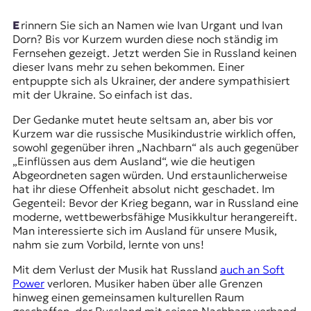
r
n
Erinnern Sie sich an Namen wie
Ivan Urgant
und
Ivan
a
Dorn
? Bis vor Kurzem wurden diese noch ständig im
l
Fernsehen gezeigt. Jetzt werden Sie in Russland keinen
i
dieser Ivans mehr zu sehen bekommen. Einer
s
entpuppte sich als Ukrainer, der andere sympathisiert
m
mit der Ukraine. So einfach ist das.
u
s
Der Gedanke mutet heute seltsam an, aber bis vor
u
Kurzem war die russische Musikindustrie wirklich offen,
n
sowohl gegenüber ihren „Nachbarn“ als auch gegenüber
d
„Einflüssen aus dem Ausland“, wie die heutigen
M
Abgeordneten sagen würden. Und erstaunlicherweise
e
hat ihr diese Offenheit absolut nicht geschadet. Im
d
Gegenteil: Bevor der Krieg begann, war in Russland eine
i
moderne, wettbewerbsfähige Musikkultur herangereift.
e
Man interessierte sich im Ausland für unsere Musik,
n
nahm sie zum Vorbild, lernte von uns!
k
o
Mit dem Verlust der Musik hat Russland
auch an Soft
m
Power
verloren. Musiker haben über alle Grenzen
p
hinweg einen gemeinsamen kulturellen Raum
e