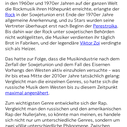
in den 1960er und 1970er Jahren auf der ganzen Welt
die Rockmusik ihren Höhepunkt erreichte, erlangte der
Rock
in der Sowjetunion erst Ende der 1970er Jahre
allgemeine Anerkennung, und zu Stars wurden seine
Vertreter überhaupt erst nach Beginn der
Perestroika
.
Bis dahin war der Rock unter sowjetischen Behörden
nicht wohlgelitten, die Musiker verdienten ihr täglich
Brot in Fabriken, und der legendäre
Viktor Zoi
verdingte
sich als Heizer.
Das hatte zur Folge, dass die Musikindustrie nach dem
Zerfall der Sowjetunion und dem Fall des Eisernen
Vorhangs den Westen aktiv einzuholen versuchte – was
ihr bis etwa Mitte der 2010er Jahre tatsächlich gelang:
Vergleicht man die einzelnen Genres, so hatte sich die
russische Musik dem Westen bis zu diesem Zeitpunkt
maximal angenähert
.
Zum wichtigsten Genre entwickelte sich der Rap.
Vergleicht man den russischen und den amerikanischen
Rap der Nullerjahre, so könnte man meinen, es handele
sich nicht nur um unterschiedliche Genres, sondern um
zwei völlig unterschiedliche Phänomene. Zwischen