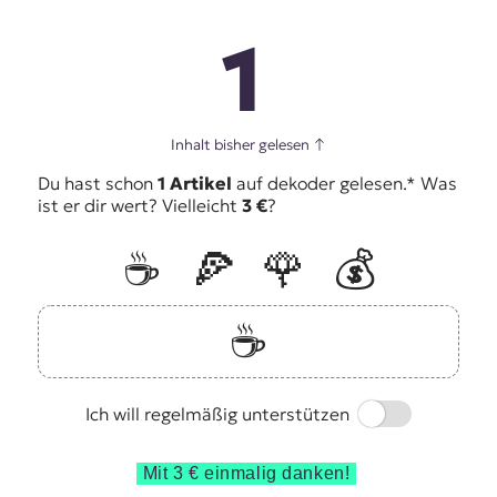
1
Inhalt bisher gelesen
↑
Du hast schon
1 Artikel
auf dekoder gelesen.* Was
ist er dir wert? Vielleicht
3 €
?
☕️
🍕
🌹
💰
☕️
Switch
Ich will regelmäßig unterstützen
Mit 3 € einmalig danken!