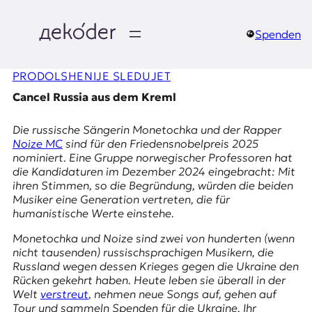
Zum
Inhalt
springen
Spenden
д
PRODOLSHENIJE SLEDUJET
e
Cancel Russia aus dem Kreml
k
Die russische Sängerin
Monetochka
und der Rapper
o
Noize MC
sind für den Friedensnobelpreis 2025
nominiert. Eine Gruppe norwegischer Professoren hat
d
die Kandidaturen im Dezember 2024 eingebracht: Mit
ihren Stimmen, so die Begründung, würden die beiden
e
Musiker eine Generation vertreten, die für
humanistische Werte einstehe.
r
Monetochka und Noize sind zwei von hunderten (wenn
|
nicht tausenden) russischsprachigen Musikern, die
Russland wegen dessen Krieges gegen die Ukraine den
D
Rücken gekehrt haben. Heute leben sie überall in der
Welt
verstreut
, nehmen neue Songs auf, gehen auf
Tour und sammeln Spenden für die Ukraine. Ihr