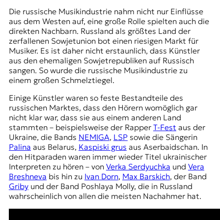
Die russische Musikindustrie nahm nicht nur Einflüsse
aus dem Westen auf, eine große Rolle spielten auch die
direkten Nachbarn. Russland als größtes Land der
zerfallenen Sowjetunion bot einen riesigen Markt für
Musiker. Es ist daher nicht erstaunlich, dass Künstler
aus den ehemaligen Sowjetrepubliken auf Russisch
sangen. So wurde die russische Musikindustrie zu
einem großen Schmelztiegel.
Einige Künstler waren so feste Bestandteile des
russischen Marktes, dass den Hörern womöglich gar
nicht klar war, dass sie aus einem anderen Land
stammten – beispielsweise der Rapper
T-Fest
aus der
Ukraine, die Bands
NEMIGA
,
LSP
sowie die Sängerin
Palina
aus Belarus,
Kaspiski grus
aus Aserbaidschan. In
den Hitparaden waren immer wieder Titel ukrainischer
Interpreten zu hören – von
Verka Serdyuchka
und
Vera
Breshneva
bis hin zu
Ivan Dorn
,
Max Barskich
, der Band
Griby
und der Band Poshlaya Molly, die in Russland
wahrscheinlich von allen die meisten Nachahmer hat.