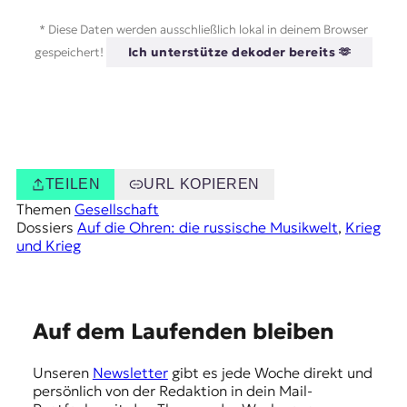
* Diese Daten werden ausschließlich lokal in deinem Browser
gespeichert!
Ich unterstütze dekoder bereits 🫶
TEILEN
URL KOPIEREN
Themen
Gesellschaft
Dossiers
Auf die Ohren: die russische Musikwelt
, 
Krieg
und Krieg
E
Auf dem Laufenden bleiben
m
Unseren
Newsletter
gibt es jede Woche direkt und
p
persönlich von der Redaktion in dein Mail-