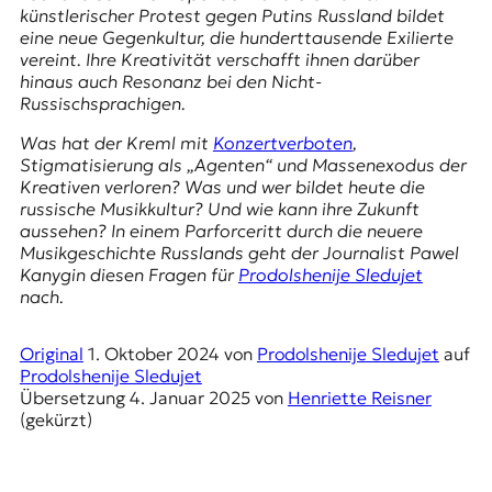
E
künstlerischer Protest gegen Putins Russland bildet
K
eine neue Gegenkultur, die hunderttausende Exilierte
vereint. Ihre Kreativität verschafft ihnen darüber
O
hinaus auch Resonanz bei den Nicht-
Russischsprachigen.
D
Was hat der Kreml mit
Konzertverboten
,
Stigmatisierung als „Agenten“ und Massenexodus der
E
Kreativen verloren? Was und wer bildet heute die
russische Musikkultur? Und wie kann ihre Zukunft
R
aussehen? In einem Parforceritt durch die neuere
Musikgeschichte Russlands geht der Journalist Pawel
Kanygin diesen Fragen für
Prodolshenije Sledujet
W
nach.
i
s
s
Original
1. Oktober 2024
von
Prodolshenije Sledujet
auf
e
Prodolshenije Sledujet
n
Übersetzung
4. Januar 2025
von
Henriette Reisner
,
(gekürzt)
J
o
u