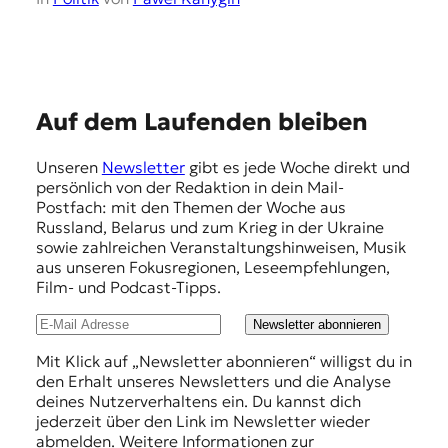
t
e
n
z
z
E
u
Auf dem Laufenden bleiben
O
m
s
Unseren
Newsletter
gibt es jede Woche direkt und
p
t
persönlich von der Redaktion in dein Mail-
e
f
Postfach: mit den Themen der Woche aus
u
Russland, Belarus und zum Krieg in der Ukraine
e
r
sowie zahlreichen Veranstaltungshinweisen, Musik
o
h
aus unseren Fokusregionen, Leseempfehlungen,
p
Film- und Podcast-Tipps.
l
a
.
u
Newsletter abonnieren
n
Mit Klick auf „Newsletter abonnieren“ willigst du in
den Erhalt unseres Newsletters und die Analyse
g
deines Nutzerverhaltens ein. Du kannst dich
e
jederzeit über den Link im Newsletter wieder
abmelden. Weitere Informationen zur