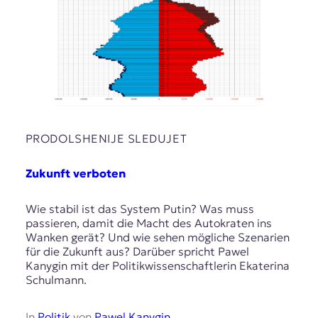
r
n
a
l
i
s
m
u
s
u
PRODOLSHENIJE SLEDUJET
n
d
Zukunft verboten
M
e
d
Wie stabil ist das System Putin? Was muss
i
passieren, damit die Macht des Autokraten ins
e
Wanken gerät? Und wie sehen mögliche Szenarien
n
für die Zukunft aus? Darüber spricht Pawel
k
Kanygin mit der Politikwissenschaftlerin Ekaterina
o
Schulmann.
m
p
e
In
Politik
von
Pawel Kanygin