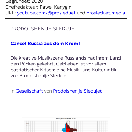
E
Gegründet: 2020
Chefredakteur: Pawel Kanygin
K
URL:
youtube.com/@prosleduet
und
prosleduet.media
O
PRODOLSHENIJE SLEDUJET
D
Cancel Russia aus dem Kreml
E
R
Die kreative Musikszene Russlands hat ihrem Land
den Rücken gekehrt. Geblieben ist vor allem
patriotischer Kitsch: eine Musik- und Kulturkritik
W
von Prodolshenije Sledujet.
i
s
In
Gesellschaft
von
Prodolshenije Sledujet
s
e
n
,
J
o
u