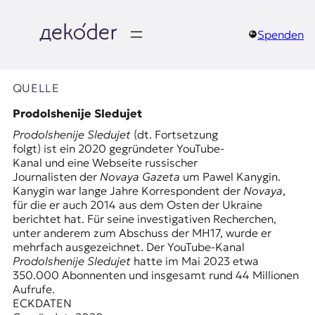
Zum
Inhalt
springen
Spenden
д
e
QUELLE
k
Prodolshenije Sledujet
Prodolshenije Sledujet
(dt. Fortsetzung
o
folgt) ist ein 2020 gegründeter YouTube-
Kanal und eine Webseite russischer
d
Journalisten der
Novaya Gazeta
um Pawel Kanygin.
Kanygin war lange Jahre Korrespondent der
Novaya
,
e
für die er auch 2014 aus dem Osten der Ukraine
berichtet hat. Für seine investigativen Recherchen,
r
unter anderem zum Abschuss der MH17, wurde er
mehrfach ausgezeichnet. Der YouTube-Kanal
|
Prodolshenije Sledujet
hatte im Mai 2023 etwa
350.000 Abonnenten und insgesamt rund 44 Millionen
D
Aufrufe.
ECKDATEN