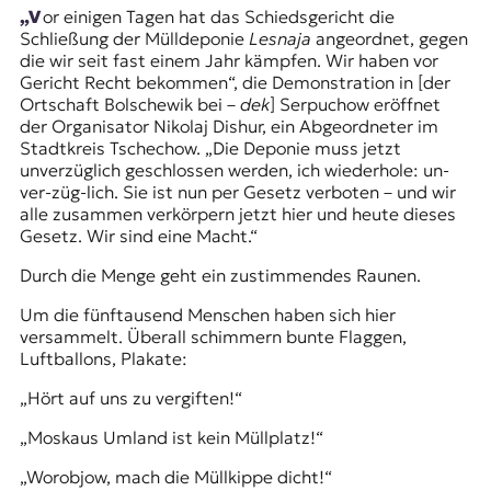
„Vor einigen Tagen hat das Schiedsgericht die
t
Schließung der Mülldeponie
Lesnaja
angeordnet, gegen
e
die wir seit fast einem Jahr kämpfen. Wir haben vor
n
Gericht Recht bekommen“, die Demonstration in [der
z
Ortschaft Bolschewik bei –
dek
] Serpuchow eröffnet
z
der Organisator Nikolaj Dishur, ein Abgeordneter im
u
Stadtkreis
Tschechow
. „Die Deponie muss jetzt
O
unverzüglich geschlossen werden, ich wiederhole: un-
s
ver-züg-lich. Sie ist nun per Gesetz verboten – und wir
t
alle zusammen verkörpern jetzt hier und heute dieses
e
Gesetz. Wir sind eine Macht.“
u
r
Durch die Menge geht ein zustimmendes Raunen.
o
p
Um die fünftausend Menschen haben sich hier
a
versammelt. Überall schimmern bunte Flaggen,
.
Luftballons, Plakate:
„Hört auf uns zu vergiften!“
„Moskaus Umland ist kein Müllplatz!“
„Worobjow, mach die Müllkippe dicht!“