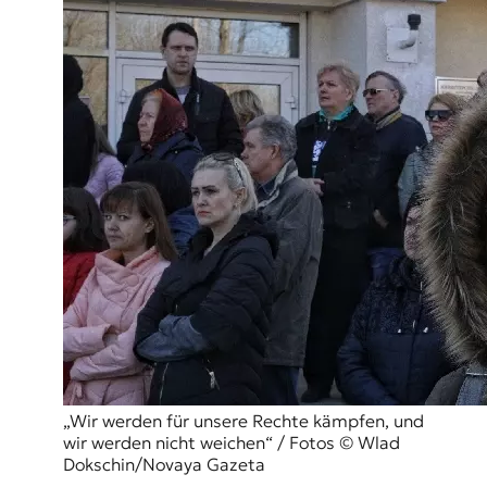
r
n
a
l
i
s
m
u
s
u
n
d
M
e
d
i
e
n
k
o
„Wir werden für unsere Rechte kämpfen, und
m
wir werden nicht weichen“ / Fotos © Wlad
p
Dokschin/Novaya Gazeta
e