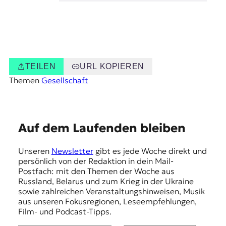
TEILEN
URL KOPIEREN
Themen
Gesellschaft
E
Auf dem Laufenden bleiben
m
Unseren
Newsletter
gibt es jede Woche direkt und
p
persönlich von der Redaktion in dein Mail-
f
Postfach: mit den Themen der Woche aus
Russland, Belarus und zum Krieg in der Ukraine
e
sowie zahlreichen Veranstaltungshinweisen, Musik
h
aus unseren Fokusregionen, Leseempfehlungen,
Film- und Podcast-Tipps.
l