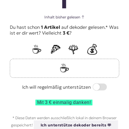
1
Inhalt bisher gelesen
↑
Du hast schon
1 Artikel
auf dekoder gelesen.* Was
ist er dir wert? Vielleicht
3 €
?
☕️
🍕
🌹
💰
☕️
Switch
Ich will regelmäßig unterstützen
Mit 3 € einmalig danken!
* Diese Daten werden ausschließlich lokal in deinem Browser
gespeichert!
Ich unterstütze dekoder bereits 🫶