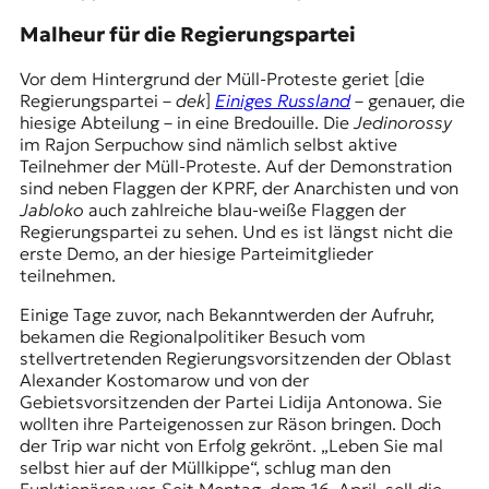
Malheur für die Regierungspartei
Vor dem Hintergrund der Müll-Proteste geriet [die
Regierungspartei –
dek
]
Einiges Russland
– genauer, die
hiesige Abteilung – in eine Bredouille. Die
Jedinorossy
im Rajon Serpuchow sind nämlich selbst aktive
Teilnehmer der Müll-Proteste. Auf der Demonstration
sind neben Flaggen der KPRF, der Anarchisten und von
Jabloko
auch zahlreiche blau-weiße Flaggen der
Regierungspartei zu sehen. Und es ist längst nicht die
erste Demo, an der hiesige Parteimitglieder
teilnehmen.
Einige Tage zuvor, nach Bekanntwerden der Aufruhr,
bekamen die Regionalpolitiker Besuch vom
stellvertretenden Regierungsvorsitzenden der Oblast
Alexander Kostomarow und von der
Gebietsvorsitzenden der Partei Lidija Antonowa. Sie
wollten ihre Parteigenossen zur Räson bringen. Doch
der Trip war nicht von Erfolg gekrönt. „Leben Sie mal
selbst hier auf der Müllkippe“, schlug man den
Funktionären vor. Seit Montag, dem 16. April, soll die