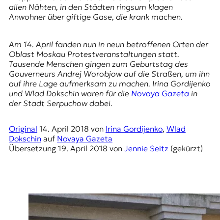
E
allen Nähten, in den Städten ringsum klagen
K
Anwohner über giftige Gase, die krank machen.
O
Am 14. April fanden nun in neun betroffenen Orten der
Oblast Moskau Protestveranstaltungen statt.
D
Tausende Menschen gingen zum Geburtstag des
Gouverneurs
Andrej Worobjow
auf die Straßen, um ihn
E
auf ihre Lage aufmerksam zu machen. Irina Gordijenko
und Wlad Dokschin waren für die
Novaya Gazeta
in
R
der Stadt
Serpuchow
dabei.
W
Original
14. April 2018
von
Irina Gordijenko
,
Wlad
i
Dokschin
auf
Novaya Gazeta
s
Übersetzung
19. April 2018
von
Jennie Seitz
(gekürzt)
s
e
n
,
J
o
u