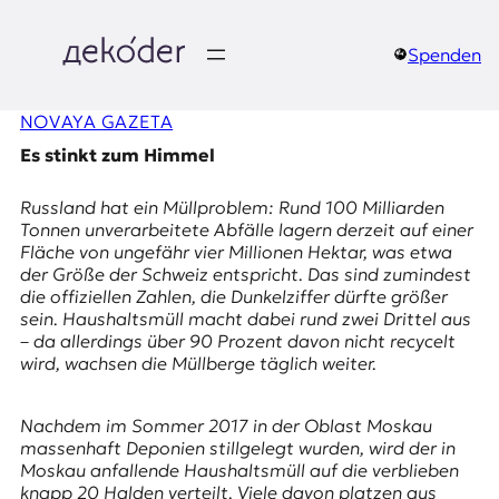
Zum
Inhalt
springen
Spenden
д
NOVAYA GAZETA
e
Es stinkt zum Himmel
k
Russland hat ein Müllproblem: Rund 100 Milliarden
o
Tonnen unverarbeitete Abfälle lagern derzeit auf einer
Fläche von ungefähr vier Millionen Hektar, was etwa
d
der Größe der Schweiz entspricht. Das sind zumindest
die offiziellen Zahlen, die Dunkelziffer dürfte größer
e
sein. Haushaltsmüll macht dabei rund zwei Drittel aus
– da allerdings über 90 Prozent davon nicht recycelt
r
wird, wachsen die Müllberge täglich weiter.
|
Nachdem im Sommer 2017 in der Oblast Moskau
D
massenhaft Deponien stillgelegt wurden, wird der in
Moskau anfallende Haushaltsmüll auf die verblieben
knapp 20 Halden verteilt. Viele davon platzen aus