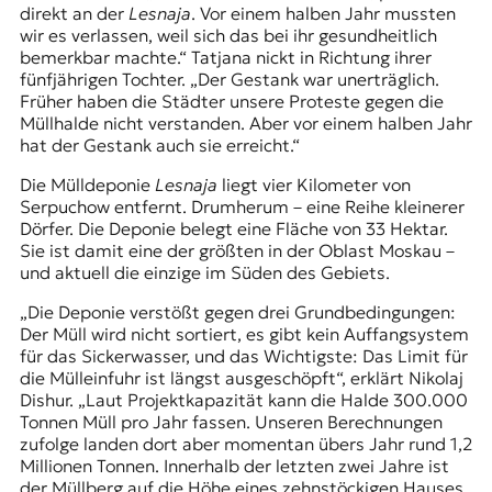
direkt an der
Lesnaja
. Vor einem halben Jahr mussten
wir es verlassen, weil sich das bei ihr gesundheitlich
bemerkbar machte.“ Tatjana nickt in Richtung ihrer
fünfjährigen Tochter. „Der Gestank war unerträglich.
Früher haben die Städter unsere Proteste gegen die
Müllhalde nicht verstanden. Aber vor einem halben Jahr
hat der Gestank auch sie erreicht.“
Die Mülldeponie
Lesnaja
liegt vier Kilometer von
Serpuchow entfernt. Drumherum – eine Reihe kleinerer
Dörfer. Die Deponie belegt eine Fläche von 33 Hektar.
Sie ist damit eine der größten in der Oblast Moskau –
und aktuell die einzige im Süden des Gebiets.
„Die Deponie verstößt gegen drei Grundbedingungen:
Der Müll wird nicht sortiert, es gibt kein Auffangsystem
für das Sickerwasser, und das Wichtigste: Das Limit für
die Mülleinfuhr ist längst ausgeschöpft“, erklärt Nikolaj
Dishur. „Laut Projektkapazität kann die Halde 300.000
Tonnen Müll pro Jahr fassen. Unseren Berechnungen
zufolge landen dort aber momentan übers Jahr rund 1,2
Millionen Tonnen. Innerhalb der letzten zwei Jahre ist
der Müllberg auf die Höhe eines zehnstöckigen Hauses