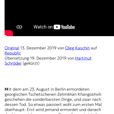
t
e
n
z
z
u
O
s
t
Original
13. Dezember 2019
von
Oleg Kaschin
auf
e
Republic
u
Übersetzung
19. Dezember 2019
von
Hartmut
r
Schröder
(gekürzt)
o
p
a
.
Mit dem am 23. August in Berlin ermordeten
georgischen Tschetschenen Zelimkhan Khangoshvili
geschehen die sonderbarsten Dinge, und zwar nach
dessen Tod. So etwas passiert wohl zum ersten Mal
überhaupt: Erst wird jemand ermordet und danach