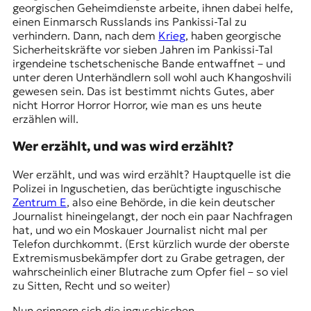
georgischen Geheimdienste arbeite, ihnen dabei helfe,
einen Einmarsch Russlands ins Pankissi-Tal zu
verhindern. Dann, nach dem
Krieg
, haben georgische
Sicherheitskräfte vor sieben Jahren im Pankissi-Tal
irgendeine tschetschenische Bande entwaffnet – und
unter deren Unterhändlern soll wohl auch Khangoshvili
gewesen sein. Das ist bestimmt nichts Gutes, aber
nicht Horror Horror Horror, wie man es uns heute
erzählen will.
Wer erzählt, und was wird erzählt?
Wer erzählt, und was wird erzählt? Hauptquelle ist die
Polizei in Inguschetien, das berüchtigte inguschische
Zentrum E
, also eine Behörde, in die kein deutscher
Journalist hineingelangt, der noch ein paar Nachfragen
hat, und wo ein Moskauer Journalist nicht mal per
Telefon durchkommt. (Erst kürzlich wurde der
oberste
Extremismusbekämpfer
dort zu Grabe getragen, der
wahrscheinlich einer Blutrache zum Opfer fiel – so viel
zu Sitten, Recht und so weiter)
Nun erinnern sich die inguschischen