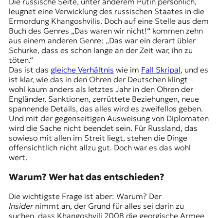
Die russische Seite, unter anderem Putin persönlich,
leugnet eine Verwicklung des russischen Staates in die
Ermordung Khangoshvilis. Doch auf eine Stelle aus dem
Buch des Genres „Das waren wir nicht!“ kommen zehn
aus einem anderen Genre: „Das war ein derart übler
Schurke, dass es schon lange an der Zeit war, ihn zu
töten.“
Das ist das
gleiche Verhältnis
wie im
Fall Skripal
, und es
ist klar, wie das in den Ohren der Deutschen klingt –
wohl kaum anders als letztes Jahr in den Ohren der
Engländer. Sanktionen, zerrüttete Beziehungen, neue
spannende Details, das alles wird es zweifellos geben.
Und mit der gegenseitigen Ausweisung von Diplomaten
wird die Sache nicht beendet sein. Für Russland, das
sowieso mit allen im Streit liegt, stehen die Dinge
offensichtlich nicht allzu gut. Doch war es das wohl
wert.
Warum? Wer hat das entschieden?
Die wichtigste Frage ist aber: Warum? Der
Insider
nimmt an, der Grund für alles sei darin zu
suchen, dass Khangoshvili 2008 die georgische Armee