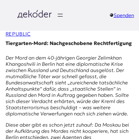
Zum
Inhalt
springen
Spenden
д
REPUBLIC
e
Tiergarten-Mord: Nachgeschobene Rechtfertigung
k
Der Mord an dem 40-jährigen Georgier
Zelimkhan
o
Khangoshvili
in Berlin hat eine diplomatische Krise
zwischen Russland und Deutschland ausgelöst. Der
d
mutmaßliche Täter war schnell gefasst, die
Bundesanwaltschaft sieht „zureichende tatsächliche
e
Anhaltspunkte“ dafür, dass „staatliche Stellen“ in
Russland den Mord in Auftrag gegeben haben. Sollte
r
sich dieser Verdacht erhärten, würde der Kreml des
Staatsterrorismus beschuldigt – was weitere
|
diplomatische Verwerfungen nach sich ziehen würde.
D
Diese aber gibt es schon jetzt zuhauf: Da Moskau bei
der Aufklärung des Mordes nicht kooperiere, hat sich
Berlin entschieden, zwei Agenten des