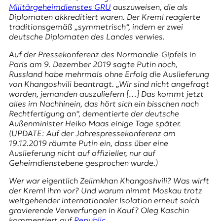
E
Militärgeheimdienstes GRU
auszuweisen, die als
K
Diplomaten akkreditiert waren. Der Kreml reagierte
traditionsgemäß „symmetrisch“, indem er zwei
O
deutsche Diplomaten des Landes verwies.
Auf der Pressekonferenz des Normandie-Gipfels in
D
Paris am 9. Dezember 2019 sagte Putin noch,
Russland habe mehrmals ohne Erfolg die Auslieferung
E
von Khangoshvili beantragt. „Wir sind nicht angefragt
worden, jemanden auszuliefern […] Das kommt jetzt
R
alles im Nachhinein, das hört sich ein bisschen nach
Rechtfertigung an“, dementierte der deutsche
Außenminister Heiko Maas einige Tage später.
W
(UPDATE: Auf der Jahrespressekonferenz am
i
19.12.2019 räumte Putin ein, dass über eine
s
Auslieferung nicht auf offizieller, nur auf
s
Geheimdienstebene gesprochen wurde.)
e
n
Wer war eigentlich Zelimkhan Khangoshvili? Was wirft
,
der Kreml ihm vor? Und warum nimmt Moskau trotz
J
weitgehender internationaler Isolation erneut solch
o
gravierende Verwerfungen in Kauf? Oleg Kaschin
u
kommentiert auf
Republic
.