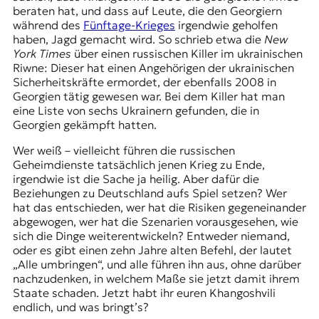
beraten hat, und dass auf Leute, die den Georgiern
während des
Fünftage-Krieges
irgendwie geholfen
haben, Jagd gemacht wird. So schrieb etwa die
New
York Times
über einen russischen Killer im ukrainischen
Riwne: Dieser hat einen Angehörigen der ukrainischen
Sicherheitskräfte ermordet, der ebenfalls 2008 in
Georgien tätig gewesen war. Bei dem Killer hat man
eine Liste von sechs Ukrainern gefunden, die in
Georgien gekämpft hatten.
Wer weiß – vielleicht führen die russischen
Geheimdienste tatsächlich jenen Krieg zu Ende,
irgendwie ist die Sache ja heilig. Aber dafür die
Beziehungen zu Deutschland aufs Spiel setzen? Wer
hat das entschieden, wer hat die Risiken gegeneinander
abgewogen, wer hat die Szenarien vorausgesehen, wie
sich die Dinge weiterentwickeln? Entweder niemand,
oder es gibt einen zehn Jahre alten Befehl, der lautet
„Alle umbringen“, und alle führen ihn aus, ohne darüber
nachzudenken, in welchem Maße sie jetzt damit ihrem
Staate schaden. Jetzt habt ihr euren Khangoshvili
endlich, und was bringt’s?