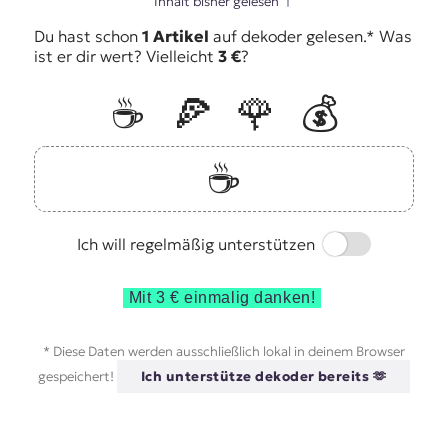
Inhalt bisher gelesen
↑
Du hast schon
1 Artikel
auf dekoder gelesen.* Was
ist er dir wert? Vielleicht
3 €
?
☕️
🍕
🌹
💰
☕️
Switch
Ich will regelmäßig unterstützen
Mit 3 € einmalig danken!
* Diese Daten werden ausschließlich lokal in deinem Browser
gespeichert!
Ich unterstütze dekoder bereits 🫶