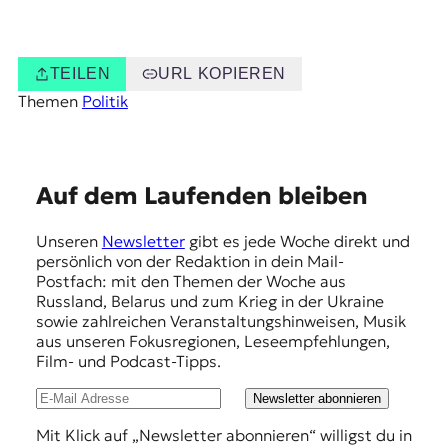
TEILEN
URL KOPIEREN
Themen
Politik
E
Auf dem Laufenden bleiben
m
Unseren
Newsletter
gibt es jede Woche direkt und
p
persönlich von der Redaktion in dein Mail-
f
Postfach: mit den Themen der Woche aus
Russland, Belarus und zum Krieg in der Ukraine
e
sowie zahlreichen Veranstaltungshinweisen, Musik
h
aus unseren Fokusregionen, Leseempfehlungen,
Film- und Podcast-Tipps.
l
u
Newsletter abonnieren
n
Mit Klick auf „Newsletter abonnieren“ willigst du in