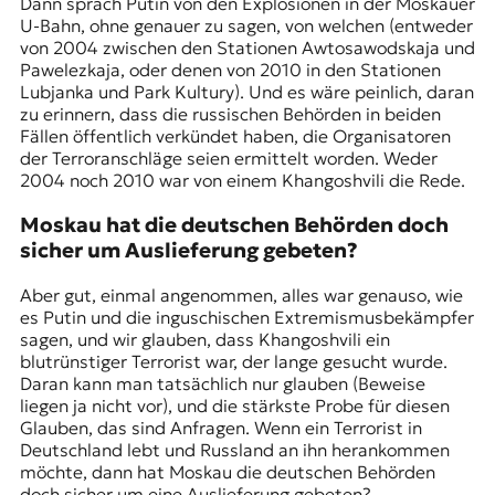
Dann sprach Putin von den
Explosionen in der Moskauer
U-Bahn
, ohne genauer zu sagen, von welchen (entweder
von 2004 zwischen den Stationen Awtosawodskaja und
Pawelezkaja, oder denen von 2010 in den Stationen
Lubjanka und Park Kultury). Und es wäre peinlich, daran
zu erinnern, dass die russischen Behörden in beiden
Fällen öffentlich verkündet haben, die Organisatoren
der Terroranschläge seien ermittelt worden. Weder
2004 noch 2010 war von einem Khangoshvili die Rede.
Moskau hat die deutschen Behörden doch
sicher um Auslieferung gebeten?
Aber gut, einmal angenommen, alles war genauso, wie
es Putin und die inguschischen Extremismusbekämpfer
sagen, und wir glauben, dass Khangoshvili ein
blutrünstiger Terrorist war, der lange gesucht wurde.
Daran kann man tatsächlich nur glauben (Beweise
liegen ja nicht vor), und die stärkste Probe für diesen
Glauben, das sind Anfragen. Wenn ein Terrorist in
Deutschland lebt und Russland an ihn herankommen
möchte, dann hat Moskau die deutschen Behörden
doch sicher um eine Auslieferung gebeten?