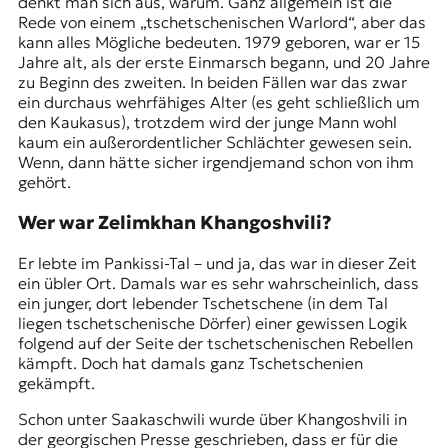
denkt man sich aus, warum. Ganz allgemein ist die
Rede von einem „tschetschenischen Warlord“, aber das
kann alles Mögliche bedeuten. 1979 geboren, war er 15
Jahre alt, als der
erste Einmarsch
begann, und 20 Jahre
zu Beginn des zweiten. In beiden Fällen war das zwar
ein durchaus wehrfähiges Alter (es geht schließlich um
den Kaukasus), trotzdem wird der junge Mann wohl
kaum ein außerordentlicher Schlächter gewesen sein.
Wenn, dann hätte sicher irgendjemand schon von ihm
gehört.
Wer war Zelimkhan Khangoshvili?
Er lebte im
Pankissi-Tal
– und ja, das war in dieser Zeit
ein übler Ort. Damals war es sehr wahrscheinlich, dass
ein junger, dort lebender Tschetschene (in dem Tal
liegen tschetschenische Dörfer) einer gewissen Logik
folgend auf der Seite der tschetschenischen Rebellen
kämpft. Doch hat damals ganz Tschetschenien
gekämpft.
Schon unter Saakaschwili wurde über Khangoshvili in
der georgischen Presse geschrieben, dass er für die