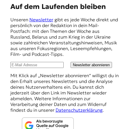
r
E
Auf dem Laufenden bleiben
n
a
m
l
Unseren
Newsletter
gibt es jede Woche direkt und
p
i
persönlich von der Redaktion in dein Mail-
s
f
Postfach: mit den Themen der Woche aus
m
Russland, Belarus und zum Krieg in der Ukraine
e
u
sowie zahlreichen Veranstaltungshinweisen, Musik
s
h
aus unseren Fokusregionen, Leseempfehlungen,
u
Film- und Podcast-Tipps.
l
n
d
u
Newsletter abonnieren
M
n
Mit Klick auf „Newsletter abonnieren“ willigst du in
e
den Erhalt unseres Newsletters und die Analyse
d
g
deines Nutzerverhaltens ein. Du kannst dich
i
e
jederzeit über den Link im Newsletter wieder
e
abmelden. Weitere Informationen zur
n
n
Verarbeitung deiner Daten und zum Widerruf
k
findest du in unserer
Datenschutzerklärung
.
o
m
p
e