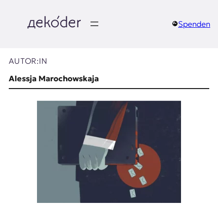
Zum
Inhalt
springen
Spenden
д
e
AUTOR:IN
k
Alessja Marochowskaja
o
d
e
r
|
D