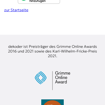
t
e
zur Startseite
n
z
z
u
O
s
t
e
dekoder ist Preisträger des Grimme Online Awards
u
2016 und 2021 sowie des Karl-Wilhelm-Fricke-Preis
r
2021.
o
p
a
.