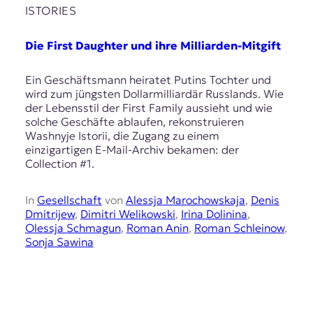
E
ISTORIES
K
Die First Daughter und ihre Milliarden-Mitgift
O
D
Ein Geschäftsmann heiratet Putins Tochter und
wird zum jüngsten Dollarmilliardär Russlands. Wie
E
der Lebensstil der First Family aussieht und wie
solche Geschäfte ablaufen, rekonstruieren
R
Washnyje Istorii, die Zugang zu einem
einzigartigen E-Mail-Archiv bekamen: der
Collection #1.
W
i
In
Gesellschaft
von
Alessja Marochowskaja
,
Denis
s
Dmitrijew
,
Dimitri Welikowski
,
Irina Dolinina
,
s
Olessja Schmagun
,
Roman Anin
,
Roman Schleinow
,
e
Sonja Sawina
n
,
J
o
u