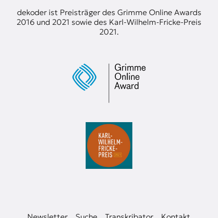
t
dekoder ist Preisträger des Grimme Online Awards
e
2016 und 2021 sowie des Karl-Wilhelm-Fricke-Preis
n
2021.
z
z
u
O
s
t
e
u
r
o
p
a
.
Newsletter
Suche
Transkribator
Kontakt