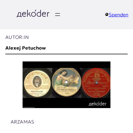
Zum
Inhalt
springen
Spenden
д
e
AUTOR:IN
k
Alexej Petuchow
o
d
e
r
|
D
ARZAMAS