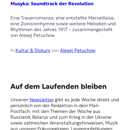
E
Musyka: Soundtrack der Revolution
K
Eine Trauerromanze, eine entstellte Marseillaise,
O
eine Zionistenhymne sowie weitere Melodien und
Rhythmen des Jahres 1917 – zusammengestellt
D
von Alexej Petuchow.
E
In
Kultur & Diskurs
von
Alexej Petuchow
R
W
i
E
s
Auf dem Laufenden bleiben
s
m
e
Unseren
Newsletter
gibt es jede Woche direkt und
p
n
persönlich von der Redaktion in dein Mail-
,
f
Postfach: mit den Themen der Woche aus
J
Russland, Belarus und zum Krieg in der Ukraine
e
o
sowie zahlreichen Veranstaltungshinweisen, Musik
u
h
aus unseren Fokusregionen, Leseempfehlungen,