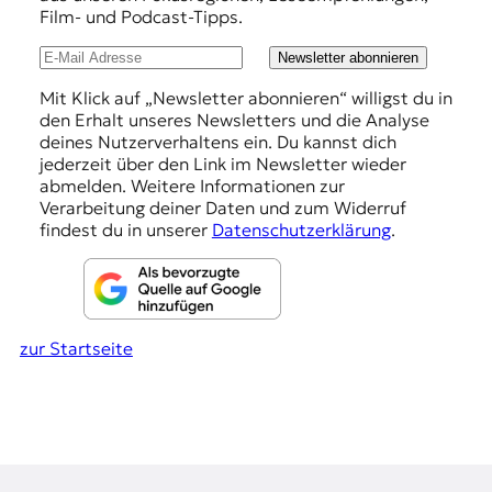
r
Film- und Podcast-Tipps.
l
n
a
u
Newsletter abonnieren
l
n
i
Mit Klick auf „Newsletter abonnieren“ willigst du in
s
den Erhalt unseres Newsletters und die Analyse
g
m
deines Nutzerverhaltens ein. Du kannst dich
e
u
jederzeit über den Link im Newsletter wieder
s
abmelden. Weitere Informationen zur
n
u
Verarbeitung deiner Daten und zum Widerruf
n
findest du in unserer
Datenschutzerklärung
.
d
M
e
d
i
zur Startseite
e
n
k
o
m
p
e