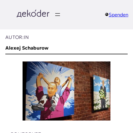
Zum
Inhalt
springen
Spenden
д
e
AUTOR:IN
k
Alexej Schaburow
o
d
e
r
|
D