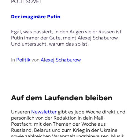
E
POLITSOVET
K
Der imaginäre Putin
O
Egal, was passiert, in den Augen vieler Russen ist
D
Putin immer der Gute, meint Alexej Schaburow.
Und untersucht, warum das so ist.
E
R
In
Politik
von
Alexej Schaburow
W
i
s
s
E
Auf dem Laufenden bleiben
e
m
n
Unseren
Newsletter
gibt es jede Woche direkt und
,
p
persönlich von der Redaktion in dein Mail-
J
f
Postfach: mit den Themen der Woche aus
o
Russland, Belarus und zum Krieg in der Ukraine
u
e
sowie zahlreichen Veranstaltungshinweisen, Musik