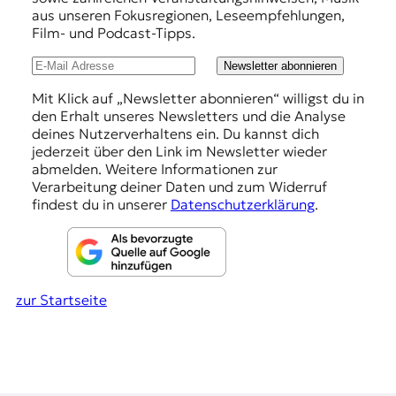
r
h
aus unseren Fokusregionen, Leseempfehlungen,
n
Film- und Podcast-Tipps.
a
l
l
u
Newsletter abonnieren
i
s
n
Mit Klick auf „Newsletter abonnieren“ willigst du in
m
den Erhalt unseres Newsletters und die Analyse
g
u
deines Nutzerverhaltens ein. Du kannst dich
s
e
jederzeit über den Link im Newsletter wieder
u
abmelden. Weitere Informationen zur
n
n
Verarbeitung deiner Daten und zum Widerruf
d
findest du in unserer
Datenschutzerklärung
.
M
e
d
i
e
zur Startseite
n
k
o
m
p
e