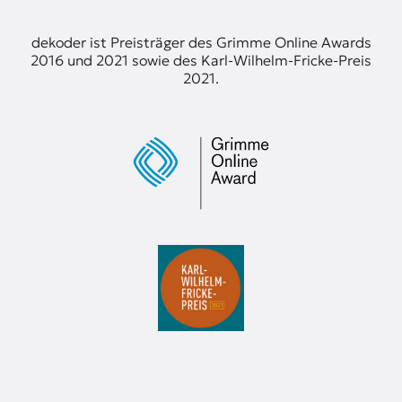
t
e
dekoder ist Preisträger des Grimme Online Awards
n
2016 und 2021 sowie des Karl-Wilhelm-Fricke-Preis
z
2021.
z
u
O
s
t
e
u
r
o
p
a
.