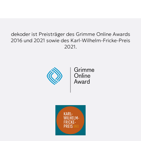
t
e
n
z
z
dekoder ist Preisträger des Grimme Online Awards
u
2016 und 2021 sowie des Karl-Wilhelm-Fricke-Preis
O
2021.
s
t
e
u
r
o
p
a
.