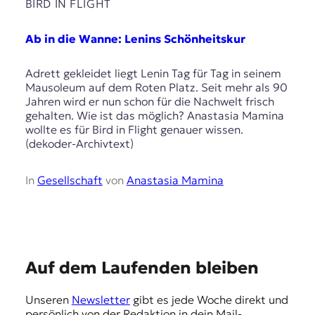
E
BIRD IN FLIGHT
K
Ab in die Wanne: Lenins Schönheitskur
O
Adrett gekleidet liegt Lenin Tag für Tag in seinem
D
Mausoleum auf dem Roten Platz. Seit mehr als 90
Jahren wird er nun schon für die Nachwelt frisch
E
gehalten. Wie ist das möglich? Anastasia Mamina
wollte es für Bird in Flight genauer wissen.
R
(dekoder-Archivtext)
W
In
Gesellschaft
von
Anastasia Mamina
i
s
s
e
n
,
E
Auf dem Laufenden bleiben
J
m
o
Unseren
Newsletter
gibt es jede Woche direkt und
u
p
persönlich von der Redaktion in dein Mail-