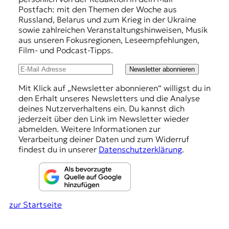
r
f
Postfach: mit den Themen der Woche aus
n
Russland, Belarus und zum Krieg in der Ukraine
a
e
sowie zahlreichen Veranstaltungshinweisen, Musik
l
h
aus unseren Fokusregionen, Leseempfehlungen,
i
Film- und Podcast-Tipps.
s
l
m
u
Newsletter abonnieren
u
s
n
Mit Klick auf „Newsletter abonnieren“ willigst du in
u
den Erhalt unseres Newsletters und die Analyse
g
n
deines Nutzerverhaltens ein. Du kannst dich
d
e
jederzeit über den Link im Newsletter wieder
M
abmelden. Weitere Informationen zur
n
e
Verarbeitung deiner Daten und zum Widerruf
d
findest du in unserer
Datenschutzerklärung
.
i
e
n
k
o
zur Startseite
m
p
e