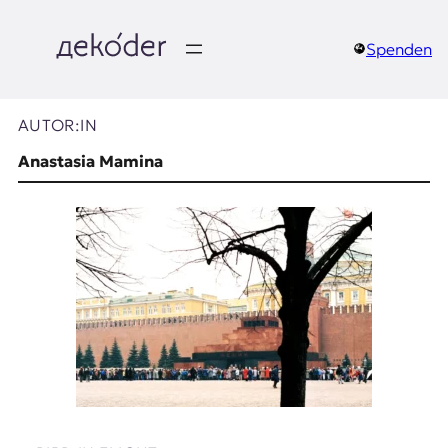
Zum
Inhalt
springen
Spenden
д
e
AUTOR:IN
k
Anastasia Mamina
o
d
e
r
|
D