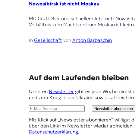
E
Nowosibirsk ist nicht Moskau
K
Mit Craft-Bier und schnellem Internet: Nowosibi
O
Verhältnis zum Machtzentrum Moskau ist kein e
D
In
Gesellschaft
von
Anton Barbaschin
E
R
E
W
Auf dem Laufenden bleiben
i
m
s
Unseren
Newsletter
gibt es jede Woche direkt 
p
s
und zum Krieg in der Ukraine sowie zahlreiche
e
f
n
Newsletter abonnieren
e
,
J
Mit Klick auf „Newsletter abonnieren“ willigst 
h
o
über den Link im Newsletter wieder abmelden. 
l
u
Datenschutzerklärung
.