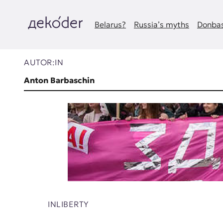
Zum
Inhalt
springen
Belarus?
Russia’s myths
Donbas
д
e
AUTOR:IN
k
Anton Barbaschin
o
d
e
r
|
D
INLIBERTY