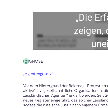
r
n
a
l
i
s
m
u
s
u
n
d
M
GNOSE
e
d
i
„Agentengesetz“
e
n
Vor dem Hintergrund der Bolotnaja-Proteste ha
k
aktive“ zivilgesellschaftliche Organisationen,
o
„ausländischen Agenten“ erklärt werden. Seit 
m
neues Register eingeführt, das solchen „ausländ
p
sodass die russische Justiz nach eigenem Erm
e