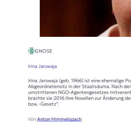
E
K
O
D
E
GNOSE
R
Irina Jarowaja
W
i
Irina Jarowaja (geb. 1966) ist eine ehemalige Po
s
Abgeordnetensitz in der Staatsduma. Nach den 
s
umstrittenen NGO-Agentengesetzes mitverantwo
e
brachte sie 2016 ihre Novellen zur Änderung d
n
bzw. -Gesetz“.
,
J
Von
Anton Himmelspach
o
u