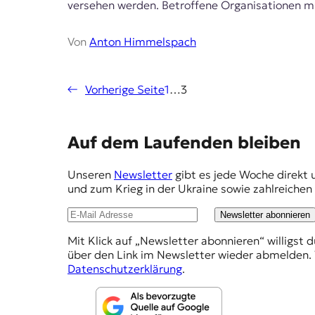
versehen werden. Betroffene Organisationen müs
t
e
n
Von
Anton Himmelspach
z
z
u
←
Vorherige Seite
1
…
3
O
s
t
e
E
Auf dem Laufenden bleiben
u
m
r
Unseren
Newsletter
gibt es jede Woche direkt 
o
p
und zum Krieg in der Ukraine sowie zahlreiche
p
f
a
Newsletter abonnieren
.
e
Mit Klick auf „Newsletter abonnieren“ willigst 
h
über den Link im Newsletter wieder abmelden. 
l
Datenschutzerklärung
.
u
n