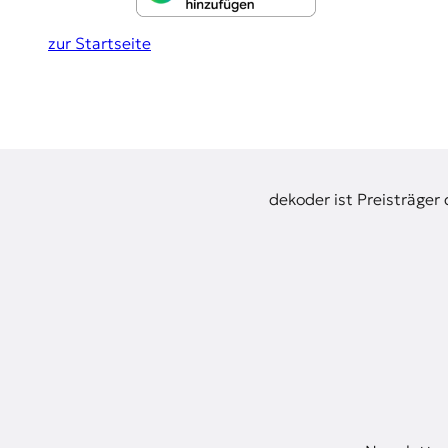
g
zur Startseite
e
n
dekoder ist Preisträger