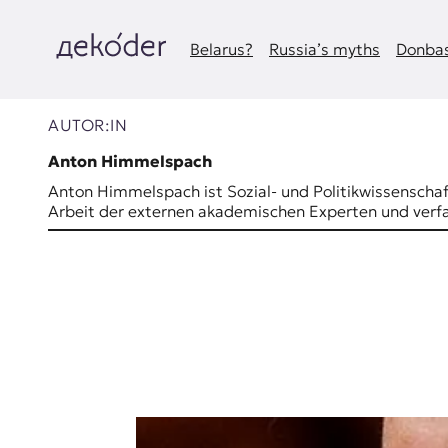
Zum
Inhalt
springen
Belarus?
Russia’s myths
Donbas
д
e
AUTOR:IN
k
Anton Himmelspach
Anton Himmelspach ist Sozial- und Politikwissenschaftl
o
Arbeit der externen akademischen Experten und verfa
d
e
r
|
D