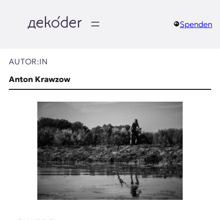
Zum
Inhalt
springen
Spenden
д
e
AUTOR:IN
k
Anton Krawzow
o
d
e
r
|
D