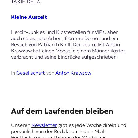
E
TAKIE DELA
K
Kleine Auszeit
O
Heroin-Junkies und Klosterzellen für VIPs, aber
D
auch selbstlose Arbeit, fromme Demut und ein
Besuch von Patriarch Kirill: Der Journalist Anton
E
Krawzow hat einen Monat in einem Männerkloster
verbracht und seine Eindrücke aufgeschrieben.
R
In
Gesellschaft
von
Anton Krawzow
W
i
s
s
e
n
E
Auf dem Laufenden bleiben
,
m
J
Unseren
Newsletter
gibt es jede Woche direkt und
o
p
persönlich von der Redaktion in dein Mail-
u
Postfach: mit den Themen der Woche aus