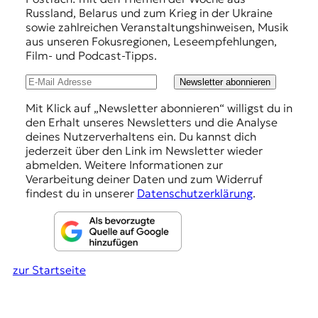
f
r
Russland, Belarus und zum Krieg in der Ukraine
n
e
sowie zahlreichen Veranstaltungshinweisen, Musik
a
h
aus unseren Fokusregionen, Leseempfehlungen,
l
Film- und Podcast-Tipps.
i
l
s
u
Newsletter abonnieren
m
u
n
Mit Klick auf „Newsletter abonnieren“ willigst du in
s
den Erhalt unseres Newsletters und die Analyse
g
u
deines Nutzerverhaltens ein. Du kannst dich
n
e
jederzeit über den Link im Newsletter wieder
d
abmelden. Weitere Informationen zur
n
M
Verarbeitung deiner Daten und zum Widerruf
e
findest du in unserer
Datenschutzerklärung
.
d
i
e
n
k
zur Startseite
o
m
p
e