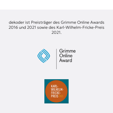
t
e
n
z
dekoder ist Preisträger des Grimme Online Awards
z
2016 und 2021 sowie des Karl-Wilhelm-Fricke-Preis
u
2021.
O
s
t
e
u
r
o
p
a
.