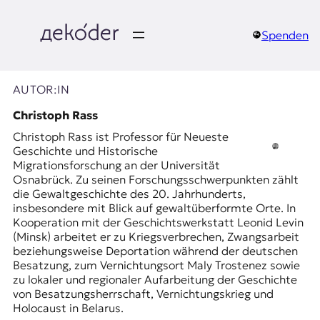
Zum
Inhalt
springen
Spenden
д
e
AUTOR:IN
k
Christoph Rass
Christoph Rass ist Professor für Neueste
o
Geschichte und Historische
Migrationsforschung an der Universität
d
Osnabrück. Zu seinen Forschungsschwerpunkten zählt
die Gewaltgeschichte des 20. Jahrhunderts,
e
insbesondere mit Blick auf gewaltüberformte Orte. In
Kooperation mit der Geschichtswerkstatt Leonid Levin
r
(Minsk) arbeitet er zu Kriegsverbrechen, Zwangsarbeit
beziehungsweise Deportation während der deutschen
|
Besatzung, zum Vernichtungsort Maly Trostenez sowie
zu lokaler und regionaler Aufarbeitung der Geschichte
D
von Besatzungsherrschaft, Vernichtungskrieg und
Holocaust in Belarus.