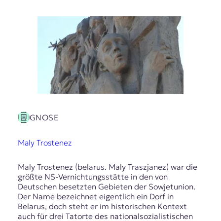
t
e
n
z
z
u
O
s
t
e
u
r
GNOSE
o
p
Maly Trostenez
a
.
Maly Trostenez (belarus. Maly Traszjanez) war die
größte NS-Vernichtungsstätte in den von
Deutschen besetzten Gebieten der Sowjetunion.
Der Name bezeichnet eigentlich ein Dorf in
Belarus, doch steht er im historischen Kontext
auch für drei Tatorte des nationalsozialistischen