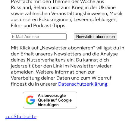
f
Postfach: mit den Themen der Woche aus
Russland, Belarus und zum Krieg in der Ukraine
e
sowie zahlreichen Veranstaltungshinweisen, Musik
h
aus unseren Fokusregionen, Leseempfehlungen,
Film- und Podcast-Tipps.
l
u
Newsletter abonnieren
n
Mit Klick auf „Newsletter abonnieren“ willigst du in
den Erhalt unseres Newsletters und die Analyse
g
deines Nutzerverhaltens ein. Du kannst dich
e
jederzeit über den Link im Newsletter wieder
abmelden. Weitere Informationen zur
n
Verarbeitung deiner Daten und zum Widerruf
findest du in unserer
Datenschutzerklärung
.
zur Startseite