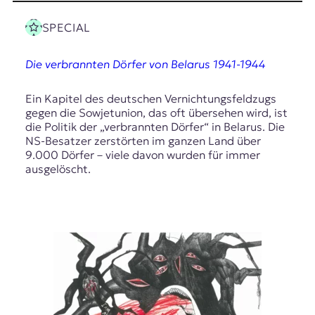
E
K
SPECIAL
O
Die verbrannten Dörfer von Belarus 1941-1944
D
Ein Kapitel des deutschen Vernichtungsfeldzugs
E
gegen die Sowjetunion, das oft übersehen wird, ist
die Politik der „verbrannten Dörfer“ in Belarus. Die
R
NS-Besatzer zerstörten im ganzen Land über
9.000 Dörfer – viele davon wurden für immer
ausgelöscht.
W
i
s
s
e
n
,
J
o
u