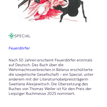
r
n
a
l
i
s
m
u
SPECIAL
s
u
Feuerdörfer
n
d
M
Nach 50 Jahren erscheint Feuerdörfer erstmals
e
auf Deutsch. Das Buch über die
d
Wehrmachtsverbrechen in Belarus erschütterte
i
die sowjetische Gesellschaft – ein Special, unter
e
anderem mit der Literaturnobelpreisträgerin
n
Swetlana Alexijewitsch. Die Übersetzung des
k
Buches von Thomas Weiler ist für den Preis der
o
Leipziger Buchmesse 2025 nominiert.
m
p
e