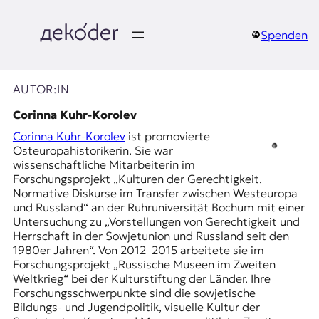
Zum
Inhalt
springen
Spenden
д
e
AUTOR:IN
k
Corinna Kuhr-Korolev
Corinna Kuhr-Korolev
ist promovierte
o
Osteuropahistorikerin. Sie war
wissenschaftliche Mitarbeiterin im
d
Forschungsprojekt „Kulturen der Gerechtigkeit.
Normative Diskurse im Transfer zwischen Westeuropa
e
und Russland“ an der Ruhruniversität Bochum mit einer
Untersuchung zu „Vorstellungen von Gerechtigkeit und
r
Herrschaft in der Sowjetunion und Russland seit den
1980er Jahren“. Von 2012–2015 arbeitete sie im
|
Forschungsprojekt „Russische Museen im Zweiten
Weltkrieg“ bei der Kulturstiftung der Länder. Ihre
D
Forschungsschwerpunkte sind die sowjetische
Bildungs- und Jugendpolitik, visuelle Kultur der