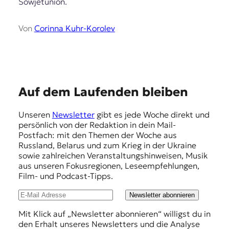
Sowjetunion.
Von
Corinna Kuhr-Korolev
E
Auf dem Laufenden bleiben
m
Unseren
Newsletter
gibt es jede Woche direkt und
p
persönlich von der Redaktion in dein Mail-
f
Postfach: mit den Themen der Woche aus
Russland, Belarus und zum Krieg in der Ukraine
e
sowie zahlreichen Veranstaltungshinweisen, Musik
h
aus unseren Fokusregionen, Leseempfehlungen,
Film- und Podcast-Tipps.
l
u
Newsletter abonnieren
n
Mit Klick auf „Newsletter abonnieren“ willigst du in
den Erhalt unseres Newsletters und die Analyse