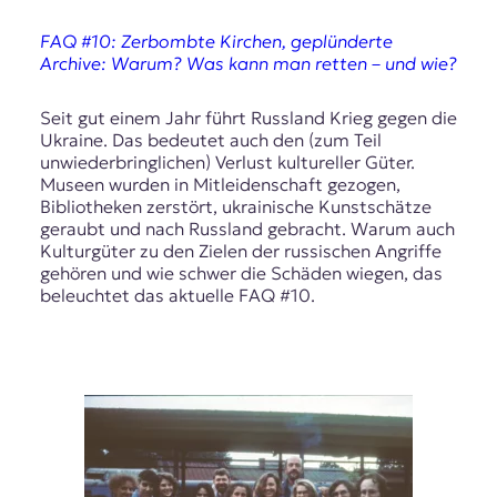
r
n
FAQ #10: Zerbombte Kirchen, geplünderte
a
Archive: Warum? Was kann man retten – und wie?
l
i
s
Seit gut einem Jahr führt Russland Krieg gegen die
m
Ukraine. Das bedeutet auch den (zum Teil
u
unwiederbringlichen) Verlust kultureller Güter.
s
Museen wurden in Mitleidenschaft gezogen,
u
Bibliotheken zerstört, ukrainische Kunstschätze
n
geraubt und nach Russland gebracht. Warum auch
d
Kulturgüter zu den Zielen der russischen Angriffe
M
gehören und wie schwer die Schäden wiegen, das
e
beleuchtet das aktuelle FAQ #10.
d
i
e
n
k
o
m
p
e