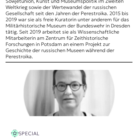
E
Sowjetunion, Kunst und Museumspolitik im Zweiten
Weltkrieg sowie der Wertewandel der russischen
K
Gesellschaft seit den Jahren der Perestroika. 2015 bis
2019 war sie als freie Kuratorin unter anderem für das
O
Militärhistorische Museum der Bundeswehr in Dresden
tätig. Seit 2019 arbeitet sie als Wissenschaftliche
D
Mitarbeiterin am Zentrum für Zeithistorische
Forschungen in Potsdam an einem Projekt zur
E
Geschichte der russischen Museen während der
Perestroika.
R
W
i
s
s
e
n
,
J
o
u
SPECIAL