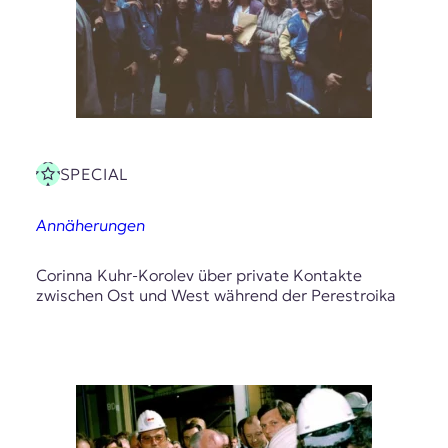
t
e
n
z
z
u
O
s
SPECIAL
t
e
u
Annäherungen
r
o
Corinna Kuhr-Korolev über private Kontakte
p
zwischen Ost und West während der Perestroika
a
.