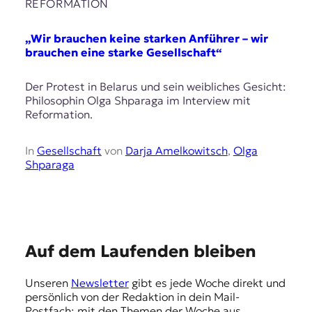
E
REFORMATION
K
„Wir brauchen keine starken Anführer – wir
O
brauchen eine starke Gesellschaft“
D
Der Protest in Belarus und sein weibliches Gesicht:
Philosophin Olga Shparaga im Interview mit
E
Reformation.
R
In
Gesellschaft
von
Darja Amelkowitsch
,
Olga
Shparaga
W
i
s
s
e
n
E
Auf dem Laufenden bleiben
,
m
J
Unseren
Newsletter
gibt es jede Woche direkt und
o
p
persönlich von der Redaktion in dein Mail-
u
Postfach: mit den Themen der Woche aus