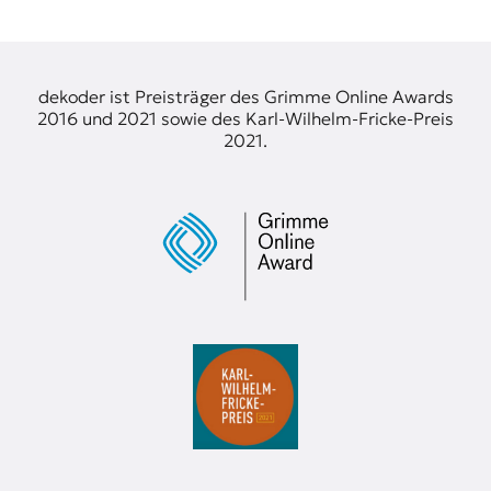
t
e
n
z
dekoder ist Preisträger des Grimme Online Awards
z
2016 und 2021 sowie des Karl-Wilhelm-Fricke-Preis
u
2021.
O
s
t
e
u
r
o
p
a
.