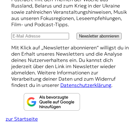
f
r
Russland, Belarus und zum Krieg in der Ukraine
n
e
sowie zahlreichen Veranstaltungshinweisen, Musik
a
h
aus unseren Fokusregionen, Leseempfehlungen,
l
Film- und Podcast-Tipps.
i
l
s
u
Newsletter abonnieren
m
u
n
Mit Klick auf „Newsletter abonnieren“ willigst du in
s
den Erhalt unseres Newsletters und die Analyse
g
u
deines Nutzerverhaltens ein. Du kannst dich
n
e
jederzeit über den Link im Newsletter wieder
d
abmelden. Weitere Informationen zur
n
M
Verarbeitung deiner Daten und zum Widerruf
e
findest du in unserer
Datenschutzerklärung
.
d
i
e
n
k
zur Startseite
o
m
p
e