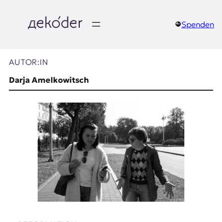
Zum
Inhalt
springen
Spenden
д
e
AUTOR:IN
k
Darja Amelkowitsch
o
d
e
r
|
D