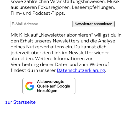
sowie zahlreichen Veranstaltungshinweisen, Musik
r
h
aus unseren Fokusregionen, Leseempfehlungen,
n
Film- und Podcast-Tipps.
a
l
l
u
Newsletter abonnieren
i
s
n
Mit Klick auf „Newsletter abonnieren“ willigst du in
m
den Erhalt unseres Newsletters und die Analyse
g
u
deines Nutzerverhaltens ein. Du kannst dich
s
e
jederzeit über den Link im Newsletter wieder
u
abmelden. Weitere Informationen zur
n
n
Verarbeitung deiner Daten und zum Widerruf
d
findest du in unserer
Datenschutzerklärung
.
M
e
d
i
e
n
zur Startseite
k
o
m
p
e