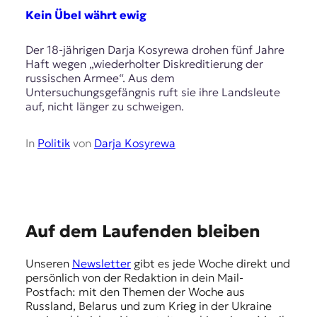
E
Kein Übel währt ewig
K
Der 18-jährigen Darja Kosyrewa drohen fünf Jahre
O
Haft wegen „wiederholter Diskreditierung der
russischen Armee“. Aus dem
D
Untersuchungsgefängnis ruft sie ihre Landsleute
auf, nicht länger zu schweigen.
E
R
In
Politik
von
Darja Kosyrewa
W
i
s
s
E
Auf dem Laufenden bleiben
e
m
n
Unseren
Newsletter
gibt es jede Woche direkt und
,
p
persönlich von der Redaktion in dein Mail-
J
f
Postfach: mit den Themen der Woche aus
o
Russland, Belarus und zum Krieg in der Ukraine
u
e