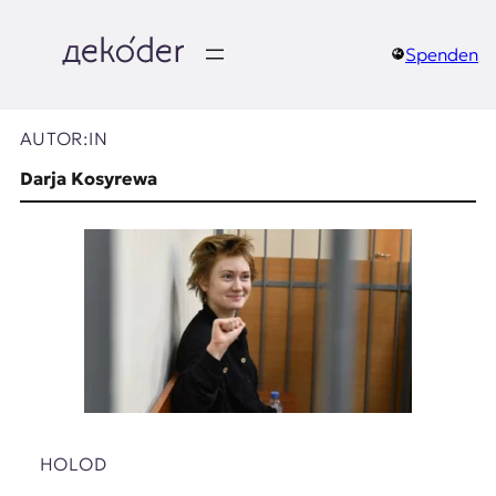
Zum
Inhalt
springen
Spenden
д
e
AUTOR:IN
k
Darja Kosyrewa
o
d
e
r
|
D
HOLOD