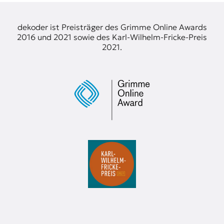
t
e
dekoder ist Preisträger des Grimme Online Awards
n
2016 und 2021 sowie des Karl-Wilhelm-Fricke-Preis
z
2021.
z
u
O
s
t
e
u
r
o
p
a
.